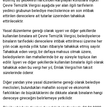
edilmiş su şebekesi haricinden karşılayan konutlara ilişkin
Çevre Temizlik Vergisi aşağıda yer alan ilgili tarifelerin
yedinci grubunun belediye meclislerince en son intibak
ettirilen derecelere ait tutarlar üzerinden tahakkuk
ettirilecektir.
Yasal düzenleme gereği olarak işyeri ve diğer şekillerde
kullanılan binalara ait Çevre Temizlik Vergisi, belediyelerce
binaların tarifedeki derecelere intibak ettirilmesi üzerine her
yılın ocak ayında yıllık tutarı itibariyle tahakkuk etmiş sayılır.
Tahakkuk eden vergi, bir defaya mahsus olmak üzere,
belediyelerin ilan mahallerinde bir ay süreyle topluca ilan
edilir. İşyeri ve diğer şekillerde kullanılan binalarla ilgili olarak
tahakkuk eden bu vergi her yıl, Emlak Vergisi'nin taksit
sürelerinde ödenir.
Diğer yandan yine yasal düzenleme gereği olarak belediye
meclisleri, bulundukları mahallin sosyal ve ekonomik
farklılıkları ile büyüklüklerini de dikkate alarak binaların hangi
dereceye gireceğini belirlemeye yetkilidir.