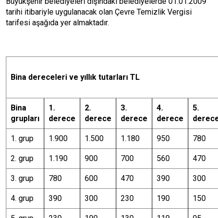
Büyükşehir belediyeleri dışındaki belediyelerde 01.01.2009
tarihi itibariyle uygulanacak olan Çevre Temizlik Vergisi
tarifesi aşağıda yer almaktadır.
Bina dereceleri ve yıllık tutarları TL
Bina
1.
2.
3.
4.
5.
grupları
derece
derece
derece
derece
derec
1. grup
1.900
1.500
1.180
950
780
2. grup
1.190
900
700
560
470
3. grup
780
600
470
390
300
4. grup
390
300
230
190
150