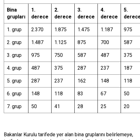
Bina
1.
2.
3.
4.
5.
grupları
derece
derece
derece
derece
derec
1. grup
2.370
1.875
1.475
1.187
975
2. grup
1.487
1.125
875
700
587
3. grup
975
750
587
487
375
4. grup
487
375
287
237
187
5. grup
287
237
162
148
118
6. grup
148
118
83
67
50
7. grup
50
41
28
25
20
Bakanlar Kurulu tarifede yer alan bina gruplarını belirlemeye,