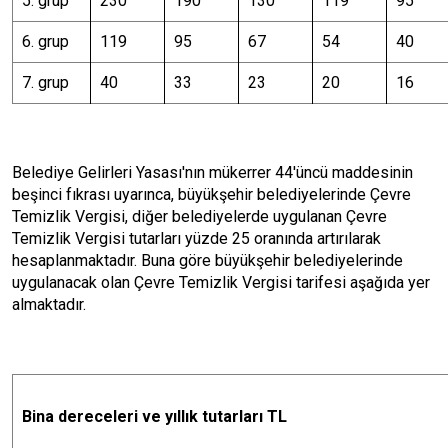
5. grup
230
190
130
119
95
6. grup
119
95
67
54
40
7. grup
40
33
23
20
16
Belediye Gelirleri Yasası'nın mükerrer 44'üncü maddesinin
beşinci fıkrası uyarınca, büyükşehir belediyelerinde Çevre
Temizlik Vergisi, diğer belediyelerde uygulanan Çevre
Temizlik Vergisi tutarları yüzde 25 oranında artırılarak
hesaplanmaktadır. Buna göre büyükşehir belediyelerinde
uygulanacak olan Çevre Temizlik Vergisi tarifesi aşağıda yer
almaktadır.
Bina dereceleri ve yıllık tutarları TL