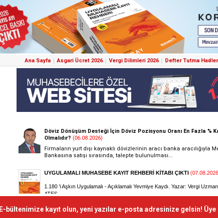
Ana Sayfa
Asgari Ücret 2026
Vergi Dilimleri 2026
Defter Tutma Hadler
E-bültenimize kayıt olun, yeni yazılar e-posta adresinize gelsin! Üye