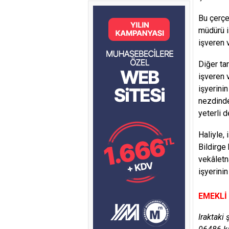
Bu çerçe
müdürü i
işveren 
Diğer ta
işveren v
işyerini
nezdinde
yeterli d
Haliyle,
Bildirge
vekâletn
işyerini
EMEKLİ
Iraktaki