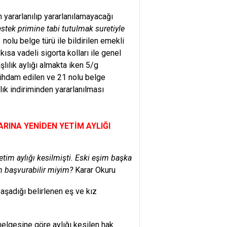
 yararlanılıp yararlanılamayacağı
stek primine tabi tutulmak suretiyle
nolu belge türü ile bildirilen emekli
sa vadeli sigorta kolları ile genel
lılık aylığı almakta iken 5/g
ihdam edilen ve 21 nolu belge
lık indiriminden yararlanılması
ARINA YENİDEN YETİM AYLIĞI
im aylığı kesilmişti. Eski eşim başka
in başvurabilir miyim?
Karar Okuru
yaşadığı belirlenen eş ve kız
elgesine göre aylığı kesilen hak