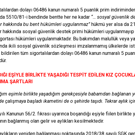
talılardan dolayı 06486 kanun numaralı 5 puanlık prim indiriminden
da 5510/81-i bendinde bentte her ne kadar
“… sosyal güvenlik de
ar hakkında bu bent hükümleri uygulanmaz”
hükmü yer alsa da 21 
ar hakkında sosyal güvenlik destek primi hükümleri uygulanmayıp kı
igortası hükümleri uygulanmaktadır. Bu bakımdan malullük veya yaş
da ikili sosyal güvenlik sözleşmesi imzalanmamış ülkelerde ist
 bildirilen tüm sigortalılardan dolayı 06486 kanun numaralı 5 puan
ür.
ĞI EŞİYLE BİRLİKTE YAŞADIĞI TESPİT EDİLEN KIZ ÇOCUKL
MA ŞARTLARI
ım eşimle birlikte yaşadığım gerekçesiyle babamdan bağlanan yet
de çalışmaya başladı ikametini de o şehirde taşıdı. Tekrar aylık iç
lı Kanunun 56/2. fıkrası uyarınca boşandığı eşiyle fiilen birlikte 
nın bağlanmış olan gelir ve aylıkları kesilmektedir.
aylıkların yeniden bağlanması noktasında 2018/38 sayılı SGK gen