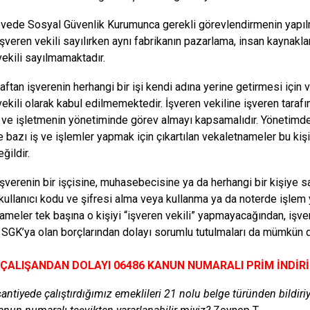
vede Sosyal Güvenlik Kurumunca gerekli görevlendirmenin yapılm
şveren vekili sayılırken aynı fabrikanın pazarlama, insan kaynaklar
vekili sayılmamaktadır.
raftan işverenin herhangi bir işi kendi adına yerine getirmesi için 
ekili olarak kabul edilmemektedir. İşveren vekiline işveren tarafın
n ve işletmenin yönetiminde görev almayı kapsamalıdır. Yönetimde
 bazı iş ve işlemler yapmak için çıkartılan vekaletnameler bu kişil
eğildir.
 işverenin bir işçisine, muhasebecisine ya da herhangi bir kişiy
 kullanıcı kodu ve şifresi alma veya kullanma ya da noterde işlem
ameler tek başına o kişiyi “işveren vekili” yapmayacağından, işver
n SGK’ya olan borçlarından dolayı sorumlu tutulmaları da mümkün d
 ÇALIŞANDAN DOLAYI 06486 KANUN NUMARALI PRİM İNDİR
 şantiyede çalıştırdığımız emeklileri 21 nolu belge türünden bildir