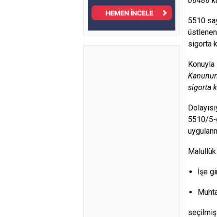
06486 ka
5510 say
üstlenen 
sigorta 
Konuyla 
Kanunun 
sigorta k
Dolayısı
5510/5-g
uygulan
Malullük
İşe g
Muhta
seçilmiş