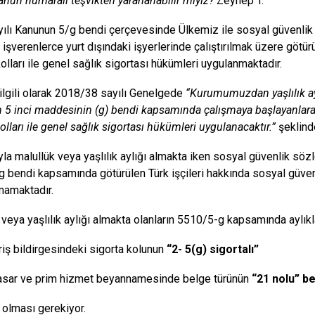
nun numaralı teşvikten yararlanabilir miyiz?
Zeynep T.
ılı Kanunun 5/g bendi çerçevesinde Ülkemiz ile sosyal güvenlik
işverenlerce yurt dışındaki işyerlerinde çalıştırılmak üzere götürü
kolları ile genel sağlık sigortası hükümleri uygulanmaktadır.
ilgili olarak 2018/38 sayılı Genelgede
“Kurumumuzdan yaşlılık ayl
5 inci maddesinin (g) bendi kapsamında çalışmaya başlayanlara a
olları ile genel sağlık sigortası hükümleri uygulanacaktır.”
şeklinde
yla malullük veya yaşlılık aylığı almakta iken sosyal güvenlik s
 bendi kapsamında götürülen Türk işçileri hakkında sosyal güve
mamaktadır.
 veya yaşlılık aylığı almakta olanların 5510/5-g kapsamında aylıkla
iriş bildirgesindeki sigorta kolunun
“2- 5(g) sigortalı”
sar ve prim hizmet beyannamesinde belge türünün
“21 nolu” be
 olması gerekiyor.