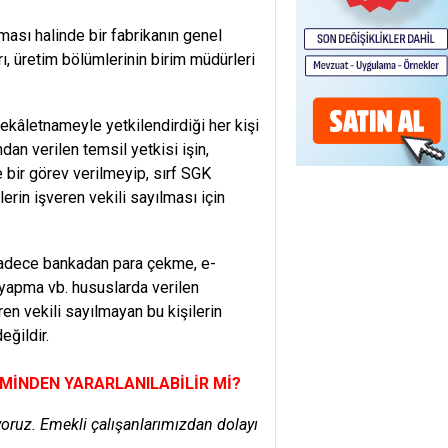
ası halinde bir fabrikanın genel
ı, üretim bölümlerinin birim müdürleri
vekâletnameyle yetkilendirdiği her kişi
dan verilen temsil yetkisi işin,
 bir görev verilmeyip, sırf SGK
erin işveren vekili sayılması için
e sadece bankadan para çekme, e-
 yapma vb. hususlarda verilen
en vekili sayılmayan bu kişilerin
eğildir.
İMİNDEN YARARLANILABİLİR Mİ?
iyoruz. Emekli çalışanlarımızdan dolayı