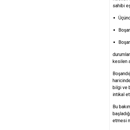
sahibi e
Üçünc
Boşan
Boşan
durumlar
kesilen 
Boşandığ
haricind
bilgi ve
intikal e
Bu bakım
başladığ
etmesi n