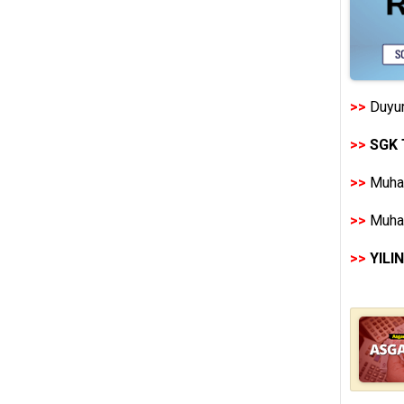
>>
Duyur
>>
SGK 
>>
Muhas
>>
Muhas
>>
YILI