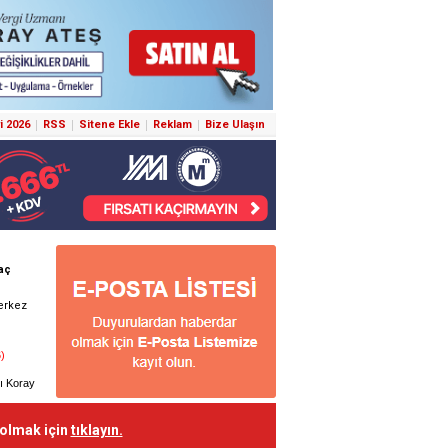
i 2026
RSS
Sitene Ekle
Reklam
Bize Ulaşın
 olmak için
tıklayın.