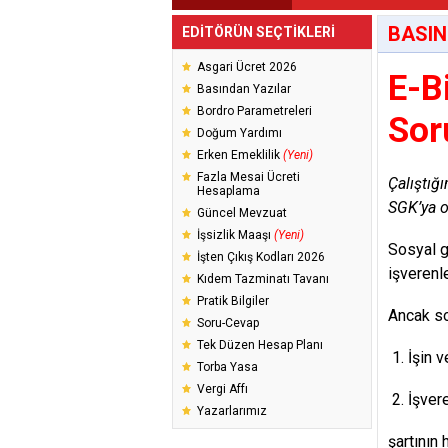
BASIN
EDİTÖRÜN SEÇTİKLERİ
Asgari Ücret 2026
E-B
Basından Yazılar
Bordro Parametreleri
Sor
Doğum Yardımı
Erken Emeklilik
(Yeni)
Fazla Mesai Ücreti
Çalıştığ
Hesaplama
SGK’ya o
Güncel Mevzuat
İşsizlik Maaşı
(Yeni)
Sosyal g
İşten Çıkış Kodları 2026
işverenl
Kıdem Tazminatı Tavanı
Pratik Bilgiler
Ancak so
Soru-Cevap
Tek Düzen Hesap Planı
İşin 
Torba Yasa
Vergi Affı
İşver
Yazarlarımız
şartının 