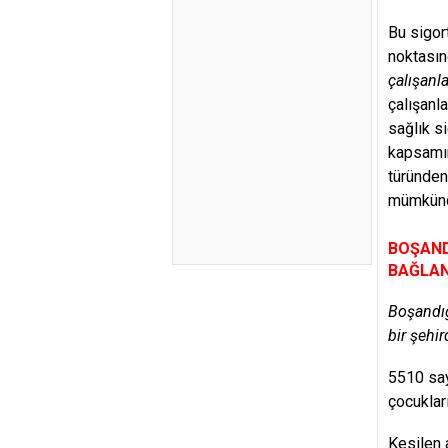
Bu sigor
noktasın
çalışanl
çalışanl
sağlık s
kapsamın
türünden
mümkünd
BOŞANDI
BAĞLAN
Boşandığ
bir şehir
5510 sayı
çocukları
Kesilen 