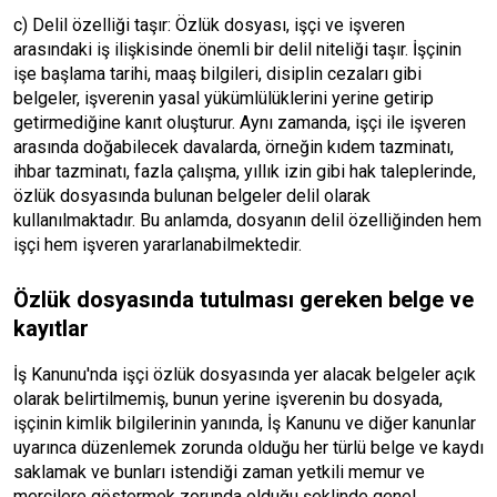
c) Delil özelliği taşır: Özlük dosyası, işçi ve işveren
arasındaki iş ilişkisinde önemli bir delil niteliği taşır. İşçinin
işe başlama tarihi, maaş bilgileri, disiplin cezaları gibi
belgeler, işverenin yasal yükümlülüklerini yerine getirip
getirmediğine kanıt oluşturur. Aynı zamanda, işçi ile işveren
arasında doğabilecek davalarda, örneğin kıdem tazminatı,
ihbar tazminatı, fazla çalışma, yıllık izin gibi hak taleplerinde,
özlük dosyasında bulunan belgeler delil olarak
kullanılmaktadır. Bu anlamda, dosyanın delil özelliğinden hem
işçi hem işveren yararlanabilmektedir.
Özlük dosyasında tutulması gereken belge ve
kayıtlar
İş Kanunu'nda işçi özlük dosyasında yer alacak belgeler açık
olarak belirtilmemiş, bunun yerine işverenin bu dosyada,
işçinin kimlik bilgilerinin yanında, İş Kanunu ve diğer kanunlar
uyarınca düzenlemek zorunda olduğu her türlü belge ve kaydı
saklamak ve bunları istendiği zaman yetkili memur ve
mercilere göstermek zorunda olduğu şeklinde genel