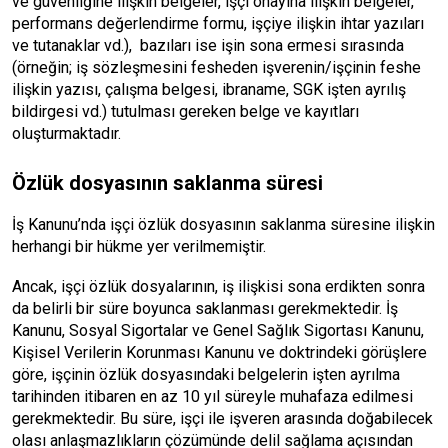
ve güvenliğine ilişkin belgeler, işçi onayına ilişkin belgeler,
performans değerlendirme formu, işçiye ilişkin ihtar yazıları
ve tutanaklar vd.), bazıları ise işin sona ermesi sırasında
(örneğin; iş sözleşmesini fesheden işverenin/işçinin feshe
ilişkin yazısı, çalışma belgesi, ibraname, SGK işten ayrılış
bildirgesi vd.) tutulması gereken belge ve kayıtları
oluşturmaktadır.
Özlük dosyasının saklanma süresi
İş Kanunu’nda işçi özlük dosyasının saklanma süresine ilişkin
herhangi bir hükme yer verilmemiştir.
Ancak, işçi özlük dosyalarının, iş ilişkisi sona erdikten sonra
da belirli bir süre boyunca saklanması gerekmektedir. İş
Kanunu, Sosyal Sigortalar ve Genel Sağlık Sigortası Kanunu,
Kişisel Verilerin Korunması Kanunu ve doktrindeki görüşlere
göre, işçinin özlük dosyasındaki belgelerin işten ayrılma
tarihinden itibaren en az 10 yıl süreyle muhafaza edilmesi
gerekmektedir. Bu süre, işçi ile işveren arasında doğabilecek
olası anlaşmazlıkların çözümünde delil sağlama açısından