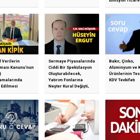
Emisyon Ticare
Sistemi (TR-ETS
Uygulama Esasl
l Verilerin
Sermaye Piyasalarında
Bakır, Çinko,
ması Kanunu'nun
Ciddi Bir Spekülasyon
Alüminyum ve 
)
Oluşturabilecek,
Ürünlerinin Te
amalarında
Yatırım Fonlarına
KDV Tevkifatı
 Edilmesi
Neşter Kural Değişti,
en Özet Başlıklar
SPK’dan Kritik Hamle
Haberlerine Sermaye
Piyasası Kurulundan
Yalanlama Ve Yerinde
Bir Açıklama Geldi