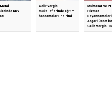
 Metal
Gelir vergisi
Muhtasar ve Pr
mlerinde KDV
mükelleflerinde eğitim
Hizmet
atı
harcamaları indirimi
Beyannameleri
Asgari Ücret İs
Gelir Vergisi Tu
Güncellenmesi
İlişkin Duyuru