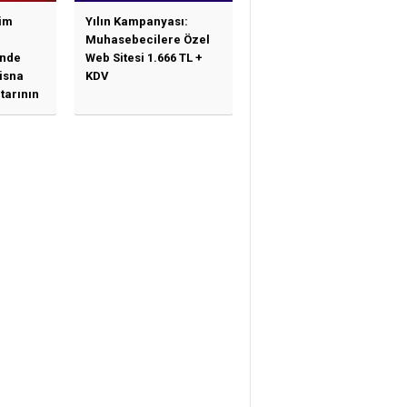
im
Yılın Kampanyası:
Muhasebecilere Özel
nde
Web Sitesi 1.666 TL +
tisna
KDV
tarının
ne