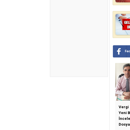
Fa
Vergi
Yeni 
İncel
Dosya