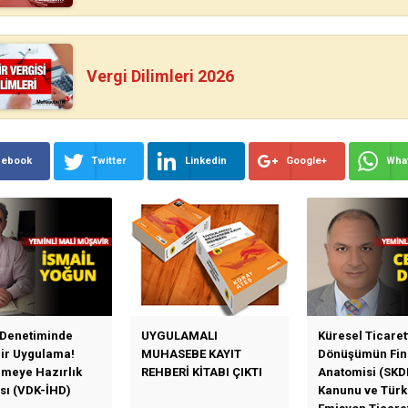
Vergi Dilimleri 2026
cebook
Twitter
Linkedin
Google+
Wha
 Denetiminde
UYGULAMALI
Küresel Ticaret
Bir Uygulama!
MUHASEBE KAYIT
Dönüşümün Fin
emeye Hazırlık
REHBERİ KİTABI ÇIKTI
Anatomisi (SKD
sı (VDK-İHD)
Kanunu ve Türk