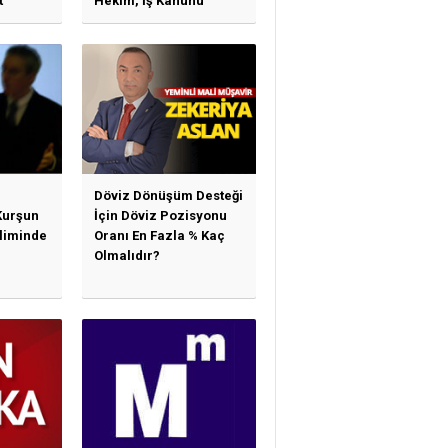
t
Hekim, İş Kanunu
)
Hükümlerinden
arı)
Yararlanabilir Mi?
Döviz Dönüşüm Desteği
Kurşun
İçin Döviz Pozisyonu
sliminde
Oranı En Fazla % Kaç
Olmalıdır?