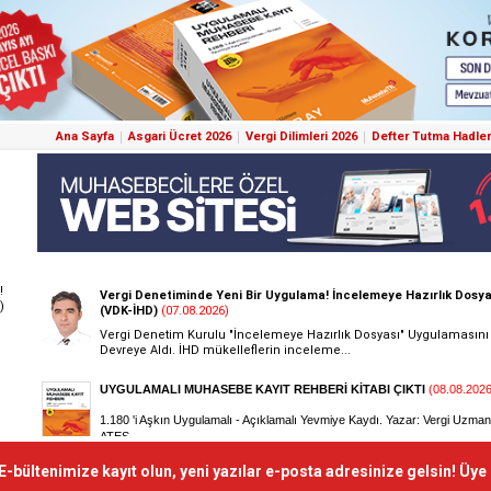
Ana Sayfa
Asgari Ücret 2026
Vergi Dilimleri 2026
Defter Tutma Hadler
!
)
E-bültenimize kayıt olun, yeni yazılar e-posta adresinize gelsin! Üye