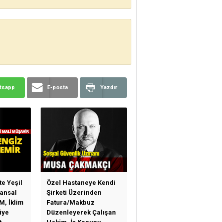
tsapp
E-posta
Yazdır
te Yeşil
Özel Hastaneye Kendi
ansal
Şirketi Üzerinden
M, İklim
Fatura/Makbuz
iye
Düzenleyerek Çalışan