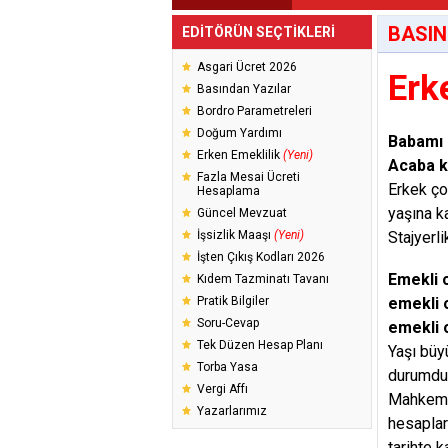
BASIN
EDİTÖRÜN SEÇTİKLERİ
Asgari Ücret 2026
Erk
Basından Yazılar
Bordro Parametreleri
Doğum Yardımı
Babamı
Erken Emeklilik
(Yeni)
Acaba
k
Fazla Mesai Ücreti
Erkek ço
Hesaplama
yaşına k
Güncel Mevzuat
İşsizlik Maaşı
(Yeni)
Stajyerl
İşten Çıkış Kodları 2026
Emekli 
Kıdem Tazminatı Tavanı
Pratik Bilgiler
emekli
Soru-Cevap
emekli
Tek Düzen Hesap Planı
Yaşı büy
Torba Yasa
durumdur
Vergi Affı
Mahkemes
Yazarlarımız
hesaplar
tarihte k