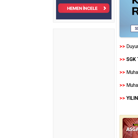
>>
Duyur
>>
SGK 
>>
Muhas
>>
Muhas
>>
YILI