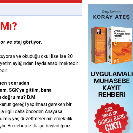
 Mı?
yor ve staj
görüyor.
kuyorsa ve okuduğu okul lise ise 20
 yetim aylığından faydalanabilmektedir.
dir.
men
sonradan
em. SGK'ya
gittim, bana
Bu doğru mu? D.M.
 kanun gereği yapılması gereken bir
a ilgili daha önceden Anayasa
pılmış yaş düzeltmelerinin emeklilik
tir. Bu sebeple ilk işe başladığınız