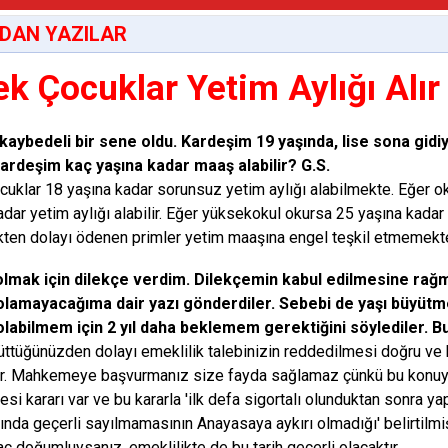
DAN YAZILAR
ek Çocuklar Yetim Aylığı Alır
kaybedeli bir sene
oldu. Kardeşim 19
yaşında, lise sona
gidi
ardeşim kaç
yaşına kadar maaş
alabilir? G.S.
cuklar 18 yaşına kadar sorunsuz yetim aylığı alabilmekte. Eğer o
adar yetim aylığı alabilir. Eğer yüksekokul okursa 25 yaşına kadar
ikten dolayı ödenen primler yetim maaşına engel teşkil etmemekte
olmak
için dilekçe verdim.
Dilekçemin kabul
edilmesine rağ
olamayacağıma dair
yazı gönderdiler.
Sebebi de yaşı
büyütm
olabilmem için 2
yıl daha beklemem
gerektiğini söylediler. 
üttüğünüzden dolayı emeklilik talebinizin reddedilmesi doğru ve
. Mahkemeye başvurmanız size fayda sağlamaz çünkü bu konuyl
i kararı var ve bu kararla 'ilk defa sigortalı olunduktan sonra ya
ında geçerli sayılmamasının Anayasaya aykırı olmadığı' belirtilmiş
aç doğumluysanız, emeklilikte de bu tarih geçerli olacaktır.