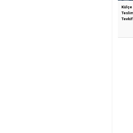
Külçe
Tesli
Tevkif