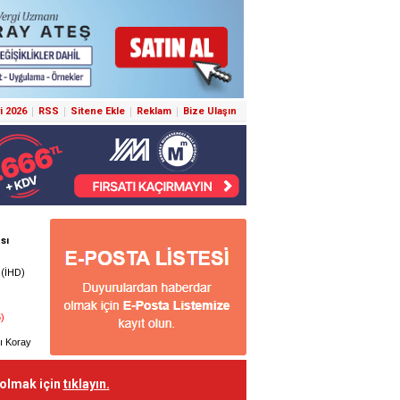
i 2026
RSS
Sitene Ekle
Reklam
Bize Ulaşın
 olmak için
tıklayın.