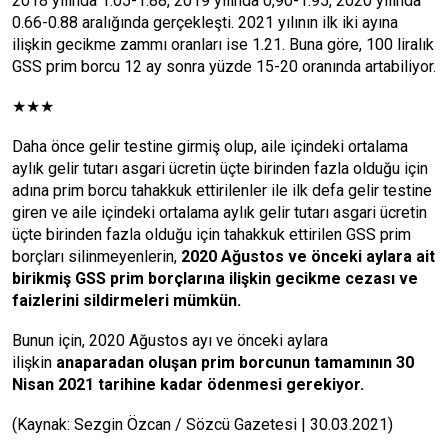
2018 yılında 1.05-1.88, 2019 yılında 0,90-1.95, 2020 yılında
0.66-0.88 aralığında gerçekleşti. 2021 yılının ilk iki ayına
ilişkin gecikme zammı oranları ise 1.21. Buna göre, 100 liralık
GSS prim borcu 12 ay sonra yüzde 15-20 oranında artabiliyor.
★★★
Daha önce gelir testine girmiş olup, aile içindeki ortalama
aylık gelir tutarı asgari ücretin üçte birinden fazla olduğu için
adına prim borcu tahakkuk ettirilenler ile ilk defa gelir testine
giren ve aile içindeki ortalama aylık gelir tutarı asgari ücretin
üçte birinden fazla olduğu için tahakkuk ettirilen GSS prim
borçları silinmeyenlerin,
2020 Ağustos ve önceki aylara ait
birikmiş GSS prim borçlarına ilişkin gecikme cezası ve
faizlerini sildirmeleri mümkün.
Bunun için, 2020 Ağustos ayı ve önceki aylara
ilişkin
anaparadan oluşan prim borcunun tamamının 30
Nisan 2021 tarihine kadar ödenmesi gerekiyor.
(Kaynak: Sezgin Özcan / Sözcü Gazetesi | 30.03.2021)