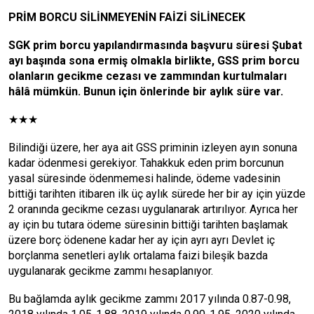
PRİM BORCU SİLİNMEYENİN FAİZİ SİLİNECEK
SGK prim borcu yapılandırmasında başvuru süresi Şubat
ayı başında sona ermiş olmakla birlikte, GSS prim borcu
olanların gecikme cezası ve zammından kurtulmaları
hâlâ mümkün.
Bunun için önlerinde bir aylık süre var.
★★★
Bilindiği üzere, her aya ait GSS priminin izleyen ayın sonuna
kadar ödenmesi gerekiyor. Tahakkuk eden prim borcunun
yasal süresinde ödenmemesi halinde, ödeme vadesinin
bittiği tarihten itibaren ilk üç aylık sürede her bir ay için yüzde
2 oranında gecikme cezası uygulanarak artırılıyor. Ayrıca her
ay için bu tutara ödeme süresinin bittiği tarihten başlamak
üzere borç ödenene kadar her ay için ayrı ayrı Devlet iç
borçlanma senetleri aylık ortalama faizi bileşik bazda
uygulanarak gecikme zammı hesaplanıyor.
Bu bağlamda aylık gecikme zammı 2017 yılında 0.87-0.98,