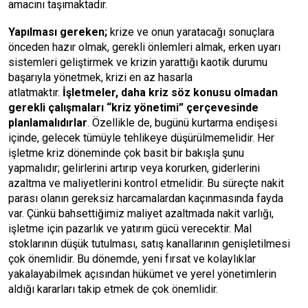
amacını taşımaktadır.
Yapılması gereken;
krize ve onun yaratacağı sonuçlara
önceden hazır olmak, gerekli önlemleri almak, erken uyarı
sistemleri geliştirmek ve krizin yarattığı kaotik durumu
başarıyla yönetmek, krizi en az hasarla
atlatmaktır.
İşletmeler, daha kriz söz konusu olmadan
gerekli çalışmaları “kriz yönetimi” çerçevesinde
planlamalıdırlar
. Özellikle de, bugünü kurtarma endişesi
içinde, gelecek tümüyle tehlikeye düşürülmemelidir. Her
işletme kriz döneminde çok basit bir bakışla şunu
yapmalıdır; gelirlerini artırıp veya korurken, giderlerini
azaltma ve maliyetlerini kontrol etmelidir. Bu süreçte nakit
parası olanın gereksiz harcamalardan kaçınmasında fayda
var. Çünkü bahsettiğimiz maliyet azaltmada nakit varlığı,
işletme için pazarlık ve yatırım gücü verecektir. Mal
stoklarının düşük tutulması, satış kanallarının genişletilmesi
çok önemlidir. Bu dönemde, yeni fırsat ve kolaylıklar
yakalayabilmek açısından hükümet ve yerel yönetimlerin
aldığı kararları takip etmek de çok önemlidir.