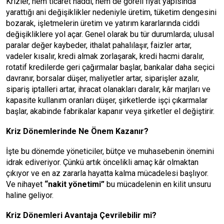
Krizler, hem ticaret haddi, hem de göreli fiyat yapısında
yarattığı ani değişiklikler nedeniyle üretim, tüketim dengesini
bozarak, işletmelerin üretim ve yatırım kararlarında ciddi
değişikliklere yol açar. Genel olarak bu tür durumlarda; ulusal
paralar değer kaybeder, ithalat pahalılaşır, faizler artar,
vadeler kısalır, kredi almak zorlaşarak, kredi hacmi daralır,
rotatif kredilerde geri çağırmalar başlar, bankalar daha seçici
davranır, borsalar düşer, maliyetler artar, siparişler azalır,
sipariş iptalleri artar, ihracat olanakları daralır, kâr marjları ve
kapasite kullanım oranları düşer, şirketlerde işçi çıkarmalar
başlar, akabinde fabrikalar kapanır veya şirketler el değiştirir.
Kriz Dönemlerinde Ne Önem Kazanır?
İşte bu dönemde yöneticiler, bütçe ve muhasebenin önemini
idrak ediveriyor. Çünkü artık öncelikli amaç kâr olmaktan
çıkıyor ve en az zararla hayatta kalma mücadelesi başlıyor.
Ve nihayet
“nakit yönetimi”
bu mücadelenin en kilit unsuru
haline geliyor.
Kriz Dönemleri Avantaja Çevrilebilir mi?