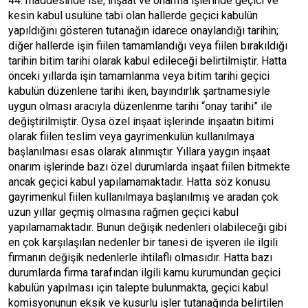
44. maddesinde ise, inşaat ve onarma işlerinde geçici ve
kesin kabul usulüne tabi olan hallerde geçici kabulün
yapıldığını gösteren tutanağın idarece onaylandığı tarihin;
diğer hallerde işin fiilen tamamlandığı veya fiilen bırakıldığı
tarihin bitim tarihi olarak kabul edileceği belirtilmiştir. Hatta
önceki yıllarda işin tamamlanma veya bitim tarihi geçici
kabulün düzenlene tarihi iken, bayındırlık şartnamesiyle
uygun olması aracıyla düzenlenme tarihi “onay tarihi” ile
değiştirilmiştir. Oysa özel inşaat işlerinde inşaatın bitimi
olarak fiilen teslim veya gayrimenkulün kullanılmaya
başlanılması esas olarak alınmıştır. Yıllara yaygın inşaat
onarım işlerinde bazı özel durumlarda inşaat fiilen bitmekte
ancak geçici kabul yapılamamaktadır. Hatta söz konusu
gayrimenkul fiilen kullanılmaya başlanılmış ve aradan çok
uzun yıllar geçmiş olmasına rağmen geçici kabul
yapılamamaktadır. Bunun değişik nedenleri olabileceği gibi
en çok karşılaşılan nedenler bir tanesi de işveren ile ilgili
firmanın değişik nedenlerle ihtilaflı olmasıdır. Hatta bazı
durumlarda firma tarafından ilgili kamu kurumundan geçici
kabulün yapılması için talepte bulunmakta, geçici kabul
komisyonunun eksik ve kusurlu işler tutanağında belirtilen