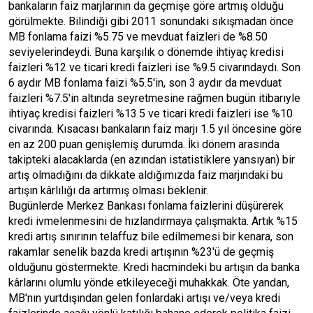
bankaların faiz marjlarının da geçmişe göre artmış olduğu
görülmekte. Bilindiği gibi 2011 sonundaki sıkışmadan önce
MB fonlama faizi %5.75 ve mevduat faizleri de %8.50
seviyelerindeydi. Buna karşılık o dönemde ihtiyaç kredisi
faizleri %12 ve ticari kredi faizleri ise %9.5 civarındaydı. Son
6 aydır MB fonlama faizi %5.5'in, son 3 aydır da mevduat
faizleri %7.5'in altında seyretmesine rağmen bugün itibarıyle
ihtiyaç kredisi faizleri %13.5 ve ticari kredi faizleri ise %10
civarında. Kısacası bankaların faiz marjı 1.5 yıl öncesine göre
en az 200 puan genişlemiş durumda. İki dönem arasında
takipteki alacaklarda (en azından istatistiklere yansıyan) bir
artış olmadığını da dikkate aldığımızda faiz marjındaki bu
artışın kârlılığı da artırmış olması beklenir.
Bugünlerde Merkez Bankası fonlama faizlerini düşürerek
kredi ivmelenmesini de hızlandırmaya çalışmakta. Artık %15
kredi artış sınırının telaffuz bile edilmemesi bir kenara, son
rakamlar senelik bazda kredi artışının %23'ü de geçmiş
olduğunu göstermekte. Kredi hacmindeki bu artışın da banka
kârlarını olumlu yönde etkileyeceği muhakkak. Öte yandan,
MB'nın yurtdışından gelen fonlardaki artışı ve/veya kredi