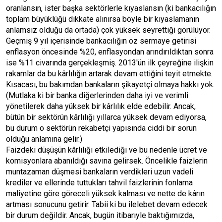
oranlansın, ister başka sektörlerle kıyaslansın (ki bankacılığın
toplam büyüklüğü dikkate alınırsa böyle bir kıyaslamanın
anlamsız olduğu da ortada) çok yüksek seyrettiği görülüyor.
Geçmiş 9 yıl içerisinde bankacılığın öz sermaye getirisi
enflasyon öncesinde %20, enflasyondan arındırıldıktan sonra
ise %11 civarında gerçekleşmiş. 2013'ün ilk çeyreğine ilişkin
rakamlar da bu kârlılığın artarak devam ettiğini teyit etmekte.
Kısacası, bu bakımdan bankaların şikayetçi olmaya hakkı yok.
(Mutlaka ki bir banka diğerlerinden daha iyi ve verimli
yönetilerek daha yüksek bir kârlılık elde edebilir. Ancak,
bütün bir sektörün kârlılığı yıllarca yüksek devam ediyorsa,
bu durum o sektörün rekabetçi yapısında ciddi bir sorun
olduğu anlamına gelir.)
Faizdeki düşüşün kârlılığı etkilediği ve bu nedenle ücret ve
komisyonlara abanıldığı savına gelirsek. Öncelikle faizlerin
muntazaman düşmesi bankaların verdikleri uzun vadeli
krediler ve ellerinde tuttukları tahvil faizlerinin fonlama
maliyetine göre göreceli yüksek kalması ve nette de kârın
artması sonucunu getirir. Tabii ki bu ilelebet devam edecek
bir durum değildir. Ancak, bugün itibarıyle baktığımızda,