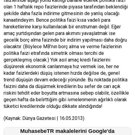
faizlerinde aşağı yönlü katılığı bahane ederek politika faizi
olan 1 haftalık repo faizlerinde piyasa tarafından beklendiği
şekilde daha fazla indirime gitmesinin de yanlış olacağı
kanaatindeyim. Bence politika faizi kısa vadeli para
hareketlerine karşı kullanılacak bir enstruman değil. Eğer
amaç yurtdışından gelen para akımını yavaşlatmak ise
gecelik borç alma faizinde bir indirim yapılması daha doğru
olacaktır. (Böylece MB'nın borç alma ve verme faizlerinin
politika faizi etrafında simetrik olması tercihi de
gerçekleşmiş olacak.) Yok asıl amaç kredi faizlerini
düşürerek ekonomik canlanmaya hız vermek ise, her ne
kadar faizlerdeki düşüş istenen hızda değilse de, genel
trend düşüşün devam edeceği yönünde. Bu noktada politika
faizini daha da düşürmek kredilerin bu sefer de cari açık
riskini tehdit eder boyutta artmasına sebep olabilir, özellikle
geçen hafta da belirttiğim gibi ivmelenmenin ağırlıklı olarak
tüketici kredilerinde olduğu dikkate alındığında!
(Kaynak: Dünya Gazetesi | 16.05.2013)
MuhasebeTR makalelerini Google'da