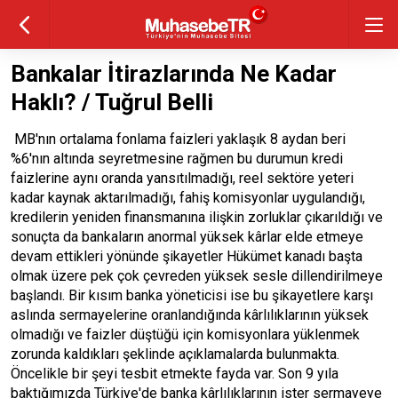
Bankalar İtirazlarında Ne Kadar
Haklı? / Tuğrul Belli
MB'nın ortalama fonlama faizleri yaklaşık 8 aydan beri
%6'nın altında seyretmesine rağmen bu durumun kredi
faizlerine aynı oranda yansıtılmadığı, reel sektöre yeteri
kadar kaynak aktarılmadığı, fahiş komisyonlar uygulandığı,
kredilerin yeniden finansmanına ilişkin zorluklar çıkarıldığı ve
sonuçta da bankaların anormal yüksek kârlar elde etmeye
devam ettikleri yönünde şikayetler Hükümet kanadı başta
olmak üzere pek çok çevreden yüksek sesle dillendirilmeye
başlandı. Bir kısım banka yöneticisi ise bu şikayetlere karşı
aslında sermayelerine oranlandığında kârlılıklarının yüksek
olmadığı ve faizler düştüğü için komisyonlara yüklenmek
zorunda kaldıkları şeklinde açıklamalarda bulunmakta.
Öncelikle bir şeyi tesbit etmekte fayda var. Son 9 yıla
baktığımızda Türkiye'de banka kârlılıklarının ister sermayeye