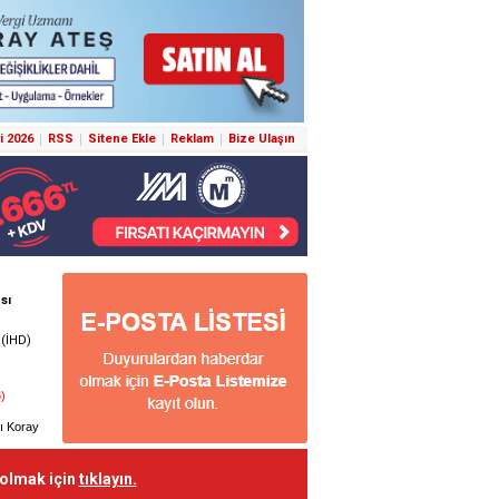
i 2026
RSS
Sitene Ekle
Reklam
Bize Ulaşın
 olmak için
tıklayın.