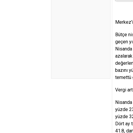
Merkez'i
Bütçe ni
geçen yıl
Nisanda v
azalarak
değerlen
bazını y
temettü 
Vergi art
Nisanda v
yüzde 23
yüzde 32
Dört ay 
41.8, da