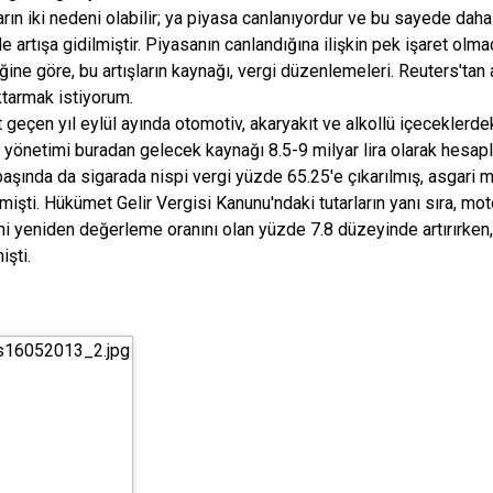
ların iki nedeni olabilir; ya piyasa canlanıyordur ve bu sayede dah
e artışa gidilmiştir. Piyasanın canlandığına ilişkin pek işaret olma
ğine göre, bu artışların kaynağı, vergi düzenlemeleri. Reuters'tan
aktarmak istiyorum.
geçen yıl eylül ayında otomotiv, akaryakıt ve alkollü içeceklerdeki
yönetimi buradan gelecek kaynağı 8.5-9 milyar lira olarak hesapl
 başında da sigarada nispi vergi yüzde 65.25'e çıkarılmış, asgari 
mişti. Hükümet Gelir Vergisi Kanunu'ndaki tutarların yanı sıra, moto
ini yeniden değerleme oranını olan yüzde 7.8 düzeyinde artırırke
işti.