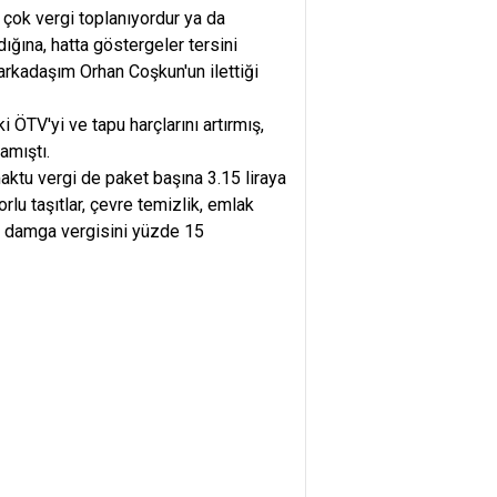
a çok vergi toplanıyordur ya da
dığına, hatta göstergeler tersini
 arkadaşım Orhan Coşkun'un ilettiği
 ÖTV'yi ve tapu harçlarını artırmış,
amıştı.
maktu vergi de paket başına 3.15 liraya
rlu taşıtlar, çevre temizlik, emlak
n, damga vergisini yüzde 15