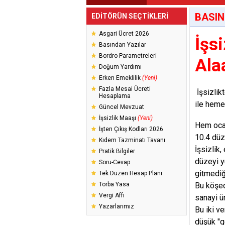
BASIN
EDİTÖRÜN SEÇTİKLERİ
Asgari Ücret 2026
İşs
Basından Yazılar
Bordro Parametreleri
Ala
Doğum Yardımı
Erken Emeklilik
(Yeni)
Fazla Mesai Ücreti
İşsizlik
Hesaplama
ile heme
Güncel Mevzuat
İşsizlik Maaşı
(Yeni)
Hem ocak
İşten Çıkış Kodları 2026
10.4 düz
Kıdem Tazminatı Tavanı
İşsizlik
Pratik Bilgiler
düzeyi yü
Soru-Cevap
gitmediğ
Tek Düzen Hesap Planı
Torba Yasa
Bu köşed
Vergi Affı
sanayi ü
Yazarlarımız
Bu iki v
düşük "ge