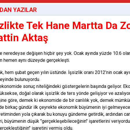
DAN YAZILAR
izlikte Tek Hane Martta Da Z
attin Aktaş
te neredeyse değişen hiçbir şey yok. Ocak ayında yüzde 10.6 olan 
n hemen aynı düzeyde gerçekleşti.
, hem şubat geçen yılın üstünde. İşsizlik oranı 2012’nin ocak ay
eyinde bulunuyordu.
, ekonomide sonuç niteliğindeki göstergelerin başında geliyor. Ek
ksekse, doğal olarak işsizlik de ters yönde gelişiyor ve azalıyor. Bu
ine göre, demek ki ekonomide de bir canlılık yok, demek mümkü
e birkaç gündür ilk çeyrekte ekonomik büyümenin iyi gelmeyeceğ
retiminden yola çıkarak bu konuyu gündeme getirdik, ardından car
eri, büyümenin düşük "gerçekleşebileceğinin" işaretlerini veriyord
rçekleştiğinin" işaretini vermiş oldu.