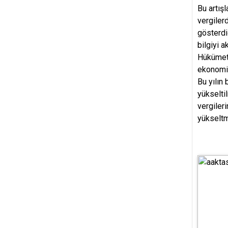
Bu artış
vergilerd
gösterdi
bilgiyi 
Hükümet 
ekonomi 
Bu yılın
yükseltil
vergiler
yükseltm