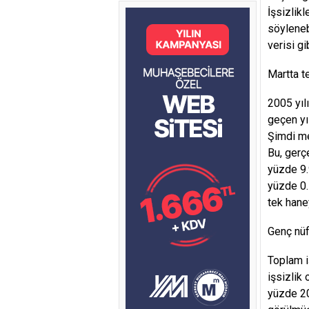
İşsizlikl
söylenebi
verisi gi
Martta t
2005 yıl
geçen yıl
Şimdi me
Bu, gerç
yüzde 9.
yüzde 0.1
tek hane
Genç nü
Toplam i
işsizlik 
yüzde 20