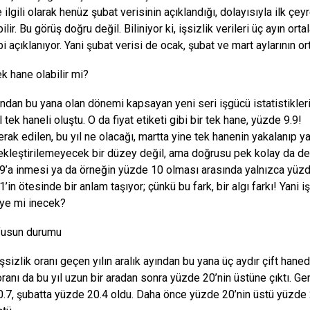
e ilgili olarak henüz şubat verisinin açıklandığı, dolayısıyla ilk çe
lir. Bu görüş doğru değil. Biliniyor ki, işsizlik verileri üç ayın or
bi açıklanıyor. Yani şubat verisi de ocak, şubat ve mart aylarının o
ek hane olabilir mi?
ından bu yana olan dönemi kapsayan yeni seri işgücü istatistikleri
 tek haneli oluştu. O da fiyat etiketi gibi bir tek hane, yüzde 9.9!
rak edilen, bu yıl ne olacağı, martta yine tek hanenin yakalanıp 
ekleştirilemeyecek bir düzey değil, ama doğrusu pek kolay da deği
9’a inmesi ya da örneğin yüzde 10 olması arasında yalnızca yüzde 0
’in ötesinde bir anlam taşıyor; çünkü bu fark, bir algı farkı! Yani
ye mi inecek?
fusun durumu
şsizlik oranı geçen yılın aralık ayından bu yana üç aydır çift ha
oranı da bu yıl uzun bir aradan sonra yüzde 20’nin üstüne çıktı. Ge
.7, şubatta yüzde 20.4 oldu. Daha önce yüzde 20’nin üstü yüzde 2