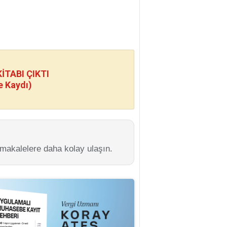
TABI ÇIKTI
e Kaydı)
 makalelere daha kolay ulaşın.