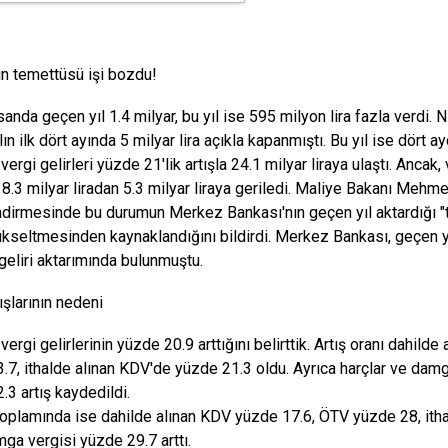
n temettüsü işi bozdu!
sanda geçen yıl 1.4 milyar, bu yıl ise 595 milyon lira fazla verdi
ın ilk dört ayında 5 milyar lira açıkla kapanmıştı. Bu yıl ise dört a
ergi gelirleri yüzde 21'lik artışla 24.1 milyar liraya ulaştı. Ancak,
 8.3 milyar liradan 5.3 milyar liraya geriledi. Maliye Bakanı Mehme
dirmesinde bu durumun Merkez Bankası'nın geçen yıl aktardığı "
ükseltmesinden kaynaklandığını bildirdi. Merkez Bankası, geçen yıl
geliri aktarımında bulunmuştu.
ışlarının nedeni
ergi gelirlerinin yüzde 20.9 arttığını belirttik. Artış oranı dahil
.7, ithalde alınan KDV'de yüzde 21.3 oldu. Ayrıca harçlar ve dam
.3 artış kaydedildi.
toplamında ise dahilde alınan KDV yüzde 17.6, ÖTV yüzde 28, itha
mga vergisi yüzde 29.7 arttı.