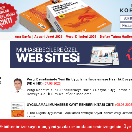
Ana Sayfa
Asgari Ücret 2026
Vergi Dilimleri 2026
Defter Tutma Hadler
!
)
E-bültenimize kayıt olun, yeni yazılar e-posta adresinize gelsin! Üye