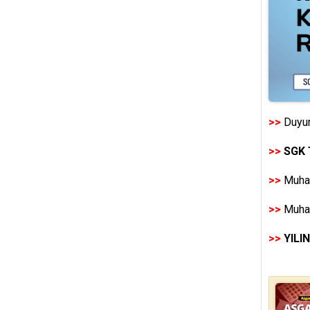
>>
Duyur
>>
SGK 
>>
Muhas
>>
Muhas
>>
YILI