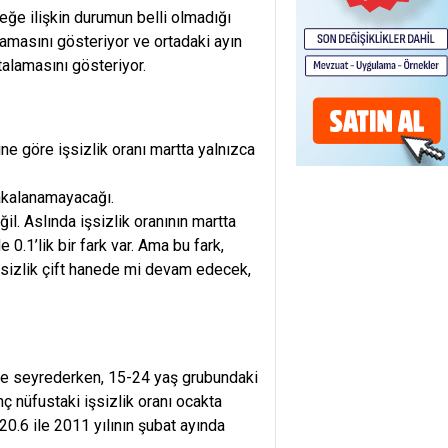
yreğe ilişkin durumun belli olmadığı
talamasını gösteriyor ve ortadaki ayın
rtalamasını gösteriyor.
ne göre işsizlik oranı martta yalnızca
yakalanamayacağı.
l. Aslında işsizlik oranının martta
.1’lik bir fark var. Ama bu fark,
 işsizlik çift hanede mi devam edecek,
nede seyrederken, 15-24 yaş grubundaki
nç nüfustaki işsizlik oranı ocakta
0.6 ile 2011 yılının şubat ayında