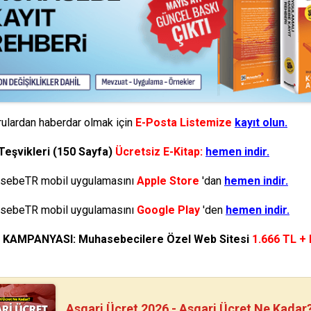
ulardan haberdar olmak için
E-Posta Listemize
kayıt olun.
Teşvikleri (150 Sayfa)
Ücretsiz E-Kitap:
hemen indir.
ebeTR mobil uygulamasını
Apple Store
'dan
hemen indir.
ebeTR mobil uygulamasını
Google Play
'den
hemen indir.
N KAMPANYASI: Muhasebecilere Özel Web Sitesi
1.666 TL +
Asgari Ücret 2026 - Asgari Ücret Ne Kadar