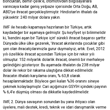
boncuktan, demir-çelik'e, otomotivden bilgisayarlara
varıncaya kadar geniş yelpaze içerisinde Orta Doğu, AB,
ABD'ye ihracat gerçekleştirmiştir. Hindistan'ın ithalatı da
yüksektir: 240 milyar dolara yakın.
IMF ile hesabı kapamaya hazırlanan bir Türkiye, artık
kaydadeğer bir aşamaya gelmiştir. Şu keyfiyet iyi bilinmelidir
ki, 'kendini aşan bir Türkiye için' sürekli ihracat başarısı şarttır.
Dünyada ülke ülke gezerek, 'ihracat akınlarında çocuklar gibi
şen olan ihracatçılarımızla gurur duymalıyız, artık. Evet, 2012
yılı özellikle ihracat açısından Türkiye için bir rekor yılı
olmuştur. 152 milyarlık dolarlık ihracat, önemli bir merhaleye
gelindiğini gösteriyor. Bu aşamada ithalatın da 238 milyar
dolar ile rekor bir rakama ulaştığına dikkat edilmelidir.
İhracatın ithalatı karşılama oranı, % 63,8 olarak
hesaplanmaktadır. Böylece geri kalan %36 oranını sineye
çekmek kolaylaşmıştır. Cari açığımızın GSYİH içindeki payının
% 6,4'e düşmüş olması da dikkatle kaydedilmelidir.
IMF, 2. Dünya savaşının sonundan bu yana ihtiyacı olan
üyelere, mali destek, kredi, teknik ve idari danışmanlık verme