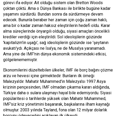
görevi ifa ediyor. Ait olduğu sistem olan Bretton Woods
çoktan çöktü. Ama o Dünya Bankası ile birlikte bugüne kadar
yaşamını sürdürdü. Bundan sonra da sürdürmeye devam
edecek. Bununla beraber her zaman için çoğu zaman haklı,
ama bir o kadar zaman haksız eleştirilerin hedefi oldu. Karar
alma süreçlerinde önyargılı olduğu, siyasi amaçları öncelikli
krediler verdiği için eleştirildi. Sol ideolojilerin gözünde
'kapitalizm'in uşağı', sağ ideolojilerin gözünde ise 'şeytanın
avukatı'ydı. Açıkçası ne İsa'ya, ne de Musa'ya yaranamadı.
Ama yine de IMF'nin dünya ekonomik sistemindeki etkisi,
gölgelenememiştir.
Ekonomilerini düzeltebilen ülkeler, IMF ile borç bağını çözme
arzu ve hevesi içine girmektedir. Bunların ilk örneği
Malezya'dır. Mahatir Muhammed'in Malezya'sı 1997 Asya
krizinin pençesinden, IMF olmadan çıkarma kararı aldığında,
Türkiye daha o sulara ulaşmayı hayal bile edemiyordu. Siyasi
popülaritesi o tarihlerde yüksek olan Mahatir Muhammed,
IMF'siz kriz yönetimini başararak, başkalarına ilham kaynağı
olmuştur. 2003 yılında Tayland, fona olan 12 milyar dolarlık
borcunu ödeyeceğini açıklayan ilk ülkeydi.