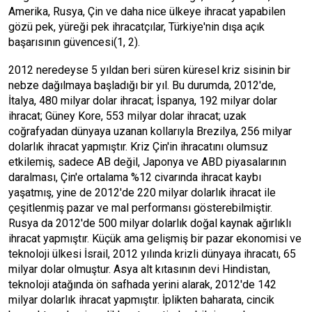
Amerika, Rusya, Çin ve daha nice ülkeye ihracat yapabilen
gözü pek, yüreği pek ihracatçılar, Türkiye'nin dışa açık
başarısının güvencesi(1, 2).
2012 neredeyse 5 yıldan beri süren küresel kriz sisinin bir
nebze dağılmaya başladığı bir yıl. Bu durumda, 2012'de,
İtalya, 480 milyar dolar ihracat; İspanya, 192 milyar dolar
ihracat; Güney Kore, 553 milyar dolar ihracat; uzak
coğrafyadan dünyaya uzanan kollarıyla Brezilya, 256 milyar
dolarlık ihracat yapmıştır. Kriz Çin'in ihracatını olumsuz
etkilemiş, sadece AB değil, Japonya ve ABD piyasalarının
daralması, Çin'e ortalama %12 civarında ihracat kaybı
yaşatmış, yine de 2012'de 220 milyar dolarlık ihracat ile
çeşitlenmiş pazar ve mal performansı gösterebilmiştir.
Rusya da 2012'de 500 milyar dolarlık doğal kaynak ağırlıklı
ihracat yapmıştır. Küçük ama gelişmiş bir pazar ekonomisi ve
teknoloji ülkesi İsrail, 2012 yılında krizli dünyaya ihracatı, 65
milyar dolar olmuştur. Asya alt kıtasının devi Hindistan,
teknoloji atağında ön safhada yerini alarak, 2012'de 142
milyar dolarlık ihracat yapmıştır. İplikten baharata, cincik