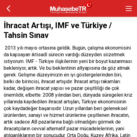
İhracat Artışı, IMF ve Türkiye /
Tahsin Sınav
2013 yılı mayıs ortasına geldik. Bugün, çalışma ekonomisini
da kapsayan iktisadî sürecin vardığı düzeyden sözetmek
istiyorum. IMF - Türkiye ilişkilerinin yeni bir boyut kazanması
bekleniyor, artık. Ve bu beklentinin altyapısına da göz atmak
gerek. Gelişme düzeyimizin en iyi göstergelerinden biri,
belki de birincisi, ihracat artışıdır. İhracat artışı rakamları
kadar, değişen ihracat yapısı ve pazar çeşitliliği de çok
önemlidir, elbette. 2008 yılından beri, dünyada süregelen kriz
yıllarında kaydedilen ihracat artışları, Türkiye ekonomisinin
çok kaydadeğer başarısıdır. Uzun yıllardan beri geleneksel
ürünlerden, sanayi ve hizmet ürünlerine çeşitlenen ihracatın,
artık sadece AB pazarlarına bağlı olmadığını görmek de
ihracatçıların cevval alternatif pazar mücadelelerinin, yani
atılganlıklarının bir sonucudur. Orta Doğu, Kuzey Afrika, Latin