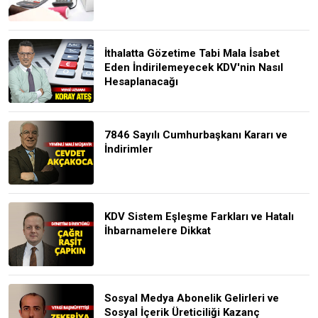
İthalatta Gözetime Tabi Mala İsabet
Eden İndirilemeyecek KDV'nin Nasıl
Hesaplanacağı
7846 Sayılı Cumhurbaşkanı Kararı ve
İndirimler
KDV Sistem Eşleşme Farkları ve Hatalı
İhbarnamelere Dikkat
Sosyal Medya Abonelik Gelirleri ve
Sosyal İçerik Üreticiliği Kazanç