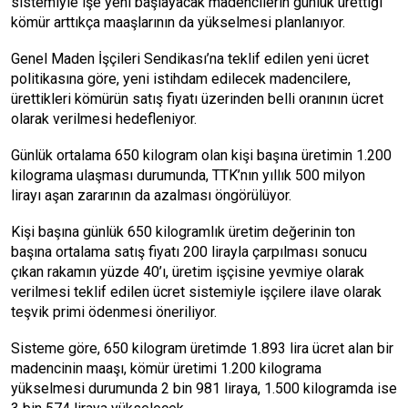
sistemiyle işe yeni başlayacak madencilerin günlük ürettiği
kömür arttıkça maaşlarının da yükselmesi planlanıyor.
Genel Maden İşçileri Sendikası’na teklif edilen yeni ücret
politikasına göre, yeni istihdam edilecek madencilere,
ürettikleri kömürün satış fiyatı üzerinden belli oranının ücret
olarak verilmesi hedefleniyor.
Günlük ortalama 650 kilogram olan kişi başına üretimin 1.200
kilograma ulaşması durumunda, TTK’nın yıllık 500 milyon
lirayı aşan zararının da azalması öngörülüyor.
Kişi başına günlük 650 kilogramlık üretim değerinin ton
başına ortalama satış fiyatı 200 lirayla çarpılması sonucu
çıkan rakamın yüzde 40’ı, üretim işçisine yevmiye olarak
verilmesi teklif edilen ücret sistemiyle işçilere ilave olarak
teşvik primi ödenmesi öneriliyor.
Sisteme göre, 650 kilogram üretimde 1.893 lira ücret alan bir
madencinin maaşı, kömür üretimi 1.200 kilograma
yükselmesi durumunda 2 bin 981 liraya, 1.500 kilogramda ise