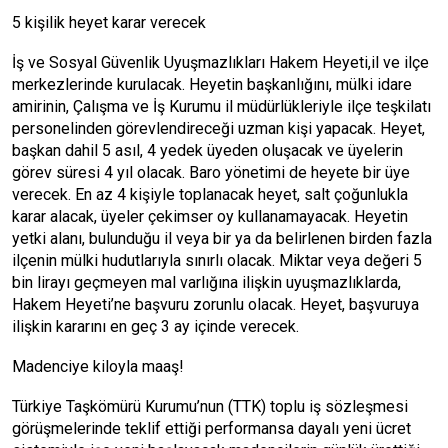
5 kişilik heyet karar verecek
İş ve Sosyal Güvenlik Uyuşmazlıkları Hakem Heyeti,il ve ilçe
merkezlerinde kurulacak. Heyetin başkanlığını, mülki idare
amirinin, Çalışma ve İş Kurumu il müdürlükleriyle ilçe teşkilatı
personelinden görevlendireceği uzman kişi yapacak. Heyet,
başkan dahil 5 asıl, 4 yedek üyeden oluşacak ve üyelerin
görev süresi 4 yıl olacak. Baro yönetimi de heyete bir üye
verecek. En az 4 kişiyle toplanacak heyet, salt çoğunlukla
karar alacak, üyeler çekimser oy kullanamayacak. Heyetin
yetki alanı, bulunduğu il veya bir ya da belirlenen birden fazla
ilçenin mülki hudutlarıyla sınırlı olacak. Miktar veya değeri 5
bin lirayı geçmeyen mal varlığına ilişkin uyuşmazlıklarda,
Hakem Heyeti’ne başvuru zorunlu olacak. Heyet, başvuruya
ilişkin kararını en geç 3 ay içinde verecek.
Madenciye kiloyla maaş!
Türkiye Taşkömürü Kurumu’nun (TTK) toplu iş sözleşmesi
görüşmelerinde teklif ettiği performansa dayalı yeni ücret