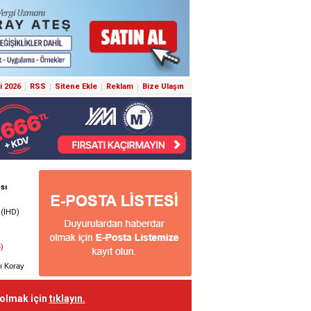
i 2026
RSS
Sitene Ekle
Reklam
Bize Ulaşın
 olmak için
tıklayın.