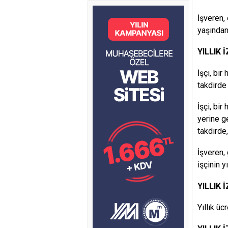
İşveren, 
yaşından
YILLIK 
İşçi, bi
takdirde 
İşçi, bi
yerine g
takdirde,
İşveren,
işçinin y
YILLIK 
Yıllık üc