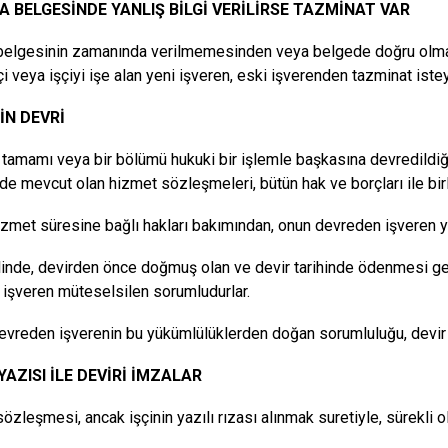
A BELGESİNDE YANLIŞ BİLGİ VERİLİRSE TAZMİNAT VAR
elgesinin zamanında verilmemesinden veya belgede doğru olmay
i veya işçiyi işe alan yeni işveren, eski işverenden tazminat istey
İN DEVRİ
n tamamı veya bir bölümü hukuki bir işlemle başkasına devredildiği
e mevcut olan hizmet sözleşmeleri, bütün hak ve borçları ile birl
hizmet süresine bağlı hakları bakımından, onun devreden işveren yan
linde, devirden önce doğmuş olan ve devir tarihinde ödenmesi g
 işveren müteselsilen sorumludurlar.
vreden işverenin bu yükümlülüklerden doğan sorumluluğu, devir tarih
 YAZISI İLE DEVİRİ İMZALAR
özleşmesi, ancak işçinin yazılı rızası alınmak suretiyle, sürekli ol