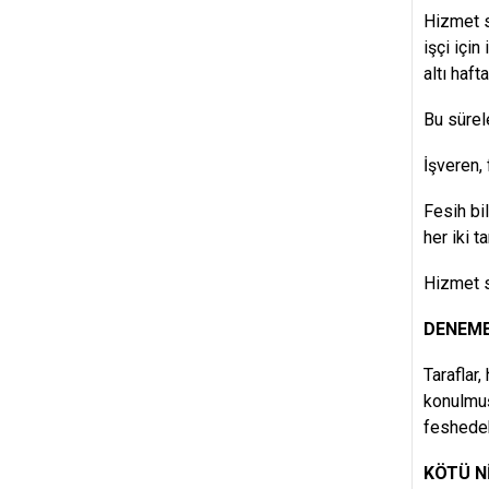
Hizmet s
işçi için
altı haft
Bu sürele
İşveren,
Fesih bi
her iki t
Hizmet s
DENEME
Taraflar
konulmuş
feshedebi
KÖTÜ N