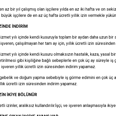
en az bir yıl çalışmış olan işçilere yılda en az iki hafta ve on sekiz
 büyük işçilere de en az üç hafta ücretli yıllık izin vermekle yükü
İZİNDE İNDİRİM
r hizmet yılı içinde kendi kusuruyla toplam bir aydan daha uzun bir
işveren, çalışılmayan her tam ay için, yıllık ücretli izin süresinden 
r hizmet yılı içinde kendi kusuru olmaksızın hastalık, kaza, yasal 
etirilmesi gibi kişiliğine bağlı sebeplerle en çok üç ay süreyle i
 işveren yıllık ücretli izin süresinden indirim yapamaz.
 gebelik ve doğum yapma sebebiyle iş görme edimini en çok üç a
ıllık ücretli izin süresinden indirim yapamaz.
İZİN İKİYE BÖLÜNÜR
retli izinler, aralıksız kullandırılır.İşçi, ve işveren anlaşmasıyla ikiy