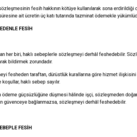
özleşmesinin fesih hakkının kötüye kullanılarak sona erdirildiği 
süresine ait ücretin
üç katı tutarında tazminat ödemekle yükümlüd
NEDENLE FESİH
dan her biri, haklı sebeplerle sözleşmeyi derhâl feshedebilir. Sö
arak bildirmek zorundadır.
yi fesheden taraftan, dürüstlük kurallarına göre hizmet ilişkis
koşullar, haklı sebep sayılır.
n ödeme güçsüzlüğüne düşmesi hâlinde işçi, sözleşmeden doğan h
an güvenceye bağlanmazsa, sözleşmeyi derhâl feshedebilir.
SEBEPLE FESİH