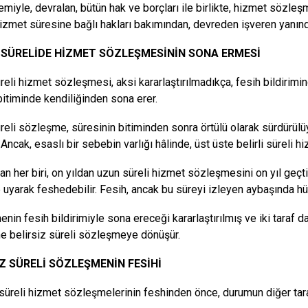
emiyle, devralan, bütün hak ve borçları ile birlikte, hizmet sözleş
 hizmet süresine bağlı hakları bakımından, devreden işveren yanında
İ SÜRELİDE HİZMET SÖZLEŞMESİNİN SONA ERMESİ
süreli hizmet sözleşmesi,
aksi kararlaştırılmadıkça, fesih bildiri
bitiminde kendiliğinden sona erer.
süreli sözleşme, süresinin bitiminden sonra örtülü olarak sürdürül
Ancak, esaslı bir sebebin varlığı hâlinde, üst üste belirli süreli h
an her biri, on yıldan uzun süreli hizmet sözleşmesini on yıl geçtik
 uyarak feshedebilir. Fesih, ancak bu süreyi izleyen aybaşında h
nin fesih bildirimiyle sona ereceği kararlaştırılmış ve iki taraf 
 belirsiz süreli sözleşmeye dönüşür.
İZ SÜRELİ SÖZLEŞMENİN FESİHİ
 süreli hizmet sözleşmelerinin feshinden önce, durumun diğer taraf