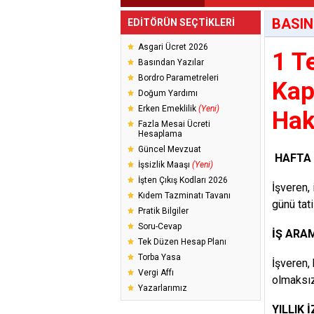
BASIN
EDİTÖRÜN SEÇTİKLERİ
Asgari Ücret 2026
1 T
Basından Yazılar
Bordro Parametreleri
Kap
Doğum Yardımı
Erken Emeklilik
(Yeni)
Hak
Fazla Mesai Ücreti
Hesaplama
Güncel Mevzuat
HAFTA 
İşsizlik Maaşı
(Yeni)
İşten Çıkış Kodları 2026
İşveren,
Kıdem Tazminatı Tavanı
günü tat
Pratik Bilgiler
Soru-Cevap
İŞ ARA
Tek Düzen Hesap Planı
Torba Yasa
İşveren,
Vergi Affı
olmaksız
Yazarlarımız
YILLIK İ