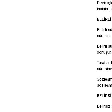
Devir işl
işçinin,
BELİRL
Belirli 
sürenin 
Belirli 
dönüşür. 
Taraflard
süresine
Sözleşme
sözleşme
BELİRS
Belirsiz