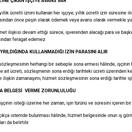
İZİNE ÇIKAN İŞÇİYE AVANS VAR
ıllık ücretli iznini kullanan her işçiye, yıllık ücretli izin süresine ili
ından önce peşin olarak ödemek veya avans olarak vermekle yü
met ilişkisi devam ettiği sürece, işverenden alacağı para ve başka 
kından feragat edemez.
YRILDIĞINDA KULLANMADIĞI İZİN PARASINI ALIR
özleşmesinin herhangi bir sebeple sona ermesi hâlinde, işçinin ha
ne ait ücreti, sözleşmenin sona erdiği tarihteki ücreti üzerinden k
e ilişkin zamanaşımı, hizmet sözleşmesinin sona erdiği tarihte iş
A BELGESİ VERME ZORUNLULUĞU
işçinin isteği üzerine her zaman, işin türünü
ve süresini içeren bi
açıkça istemde bulunması hâlinde, hizmet belgesinde onun iş gör
rı da belirtilir.