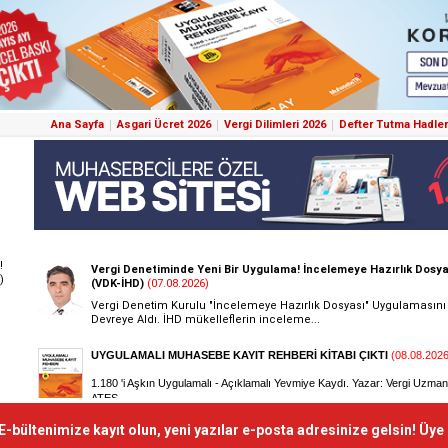
Ana Sayfa
Asgari Ücret 2026
Vergi Dilimleri 2026
Defter Tutma Hadler
!
)
E-bültenimize kayıt olun, yeni yazılar e-posta adresinize gelsin! Üye