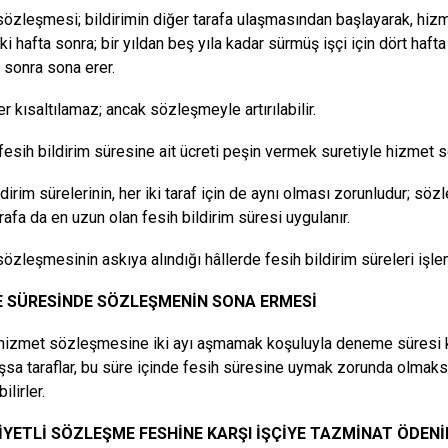
özleşmesi; bildirimin diğer tarafa ulaşmasından başlayarak, hizm
 iki hafta sonra; bir yıldan beş yıla kadar sürmüş işçi için dört haft
a sonra sona erer.
r kısaltılamaz; ancak sözleşmeyle artırılabilir.
 fesih bildirim süresine ait ücreti peşin vermek suretiyle hizmet 
ldirim sürelerinin, her iki taraf için de aynı olması zorunludur; s
arafa da en uzun olan fesih bildirim süresi uygulanır.
özleşmesinin askıya alındığı hâllerde fesih bildirim süreleri işl
 SÜRESİNDE SÖZLEŞMENİN SONA ERMESİ
, hizmet sözleşmesine iki ayı aşmamak koşuluyla deneme süresi 
sa taraflar, bu süre içinde fesih süresine uymak zorunda olmak
lirler.
İYETLİ SÖZLEŞME FESHİNE KARŞI İŞÇİYE TAZMİNAT ÖDENİ