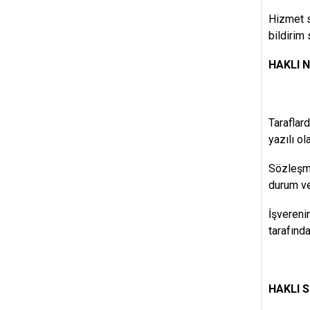
Hizmet s
bildirim 
HAKLI 
Taraflar
yazılı ol
Sözleşme
durum ve 
İşvereni
tarafınd
HAKLI 