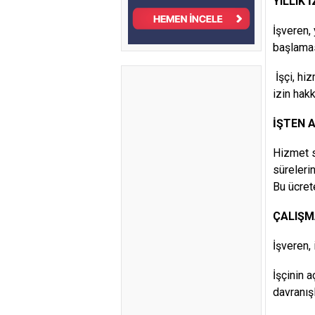
YILLIK 
İşveren, y
başlamas
İşçi, hiz
izin hak
İŞTEN A
Hizmet s
süreleri
Bu ücret
ÇALIŞM
İşveren, 
İşçinin 
davranışla