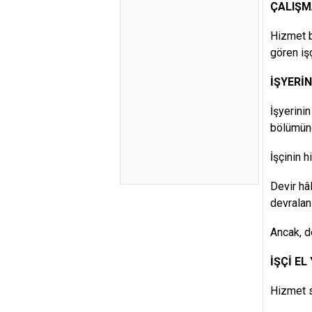
ÇALIŞM
Hizmet b
gören işç
İŞYERİN
İşyerini
bölümünd
İşçinin 
Devir hâ
devralan
Ancak, de
İŞÇİ EL
Hizmet s