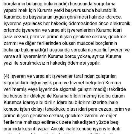
borçlarının bulunup bulunmadığı hususunda sorgulama
yapabilmek için Kuruma yetki başvurusunda bulunabilir.
Kurumca bu başvurunun uygun görülmesi halinde idarece,
işverene yapılacak her hakediş ödemesinden önce elektronik
ortamda işverenin ve varsa alt işverenlerinin Kuruma idari
para cezası, prim ve prime ilişkin gecikme cezası, gecikme
zammı ve diğer ferilerinden oluşan muaccel borçlarının
bulunup bulunmadığı hususunda sorgulama yapılır. İşveren ve
varsa alt işverenlerin Kuruma borcu yoksa, ayrıca Kuruma
yazı ile sorulmaksızın hakediş ödemesi yapılır.
(4) İşveren ve varsa alt işverenler tarafından çalıştırılan
sigortalılara ilişkin aylık prim ve hizmet belgeleri Kuruma
verilmemiş veya işyerinde sigortalı çalıştırılmadığı takdirde
bu husus bir dilekçe ile Kuruma bildirilmemiş ise bu durum
Kurumca idareye bildirilir. İdare bu bildirim üzerine ihale
konusu işten dolayı tahakkuku olası idari para cezası, prim ve
prime ilişkin gecikme cezası, gecikme zammı ve diğer
ferilerine mahsup edilmek üzere hakedişten yüzde beş
oranında kesinti yapar. Ancak, ihale konusu işyeriyle ilgili