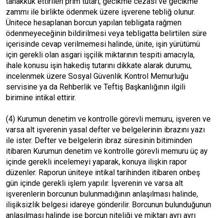
tahakkuk ettirilen prim tutarı, gecikme cezası ve gecikme
zammı ile birlikte ödenmek üzere işverene tebliğ olunur.
Ünitece hesaplanan borcun yapılan tebligata rağmen
ödenmeyeceğinin bildirilmesi veya tebligatta belirtilen süre
içerisinde cevap verilmemesi halinde, ünite, işin yürütümü
için gerekli olan asgari işçilik miktarının tespiti amacıyla,
ihale konusu işin hakediş tutarını dikkate alarak durumu,
incelenmek üzere Sosyal Güvenlik Kontrol Memurluğu
servisine ya da Rehberlik ve Teftiş Başkanlığının ilgili
birimine intikal ettirir.
(4) Kurumun denetim ve kontrolle görevli memuru, işveren ve
varsa alt işverenin yasal defter ve belgelerinin ibrazını yazı
ile ister. Defter ve belgelerin ibraz süresinin bitiminden
itibaren Kurumun denetim ve kontrolle görevli memuru üç ay
içinde gerekli incelemeyi yaparak, konuya ilişkin rapor
düzenler. Raporun üniteye intikal tarihinden itibaren onbeş
gün içinde gerekli işlem yapılır. İşverenin ve varsa alt
işverenlerin borcunun bulunmadığının anlaşılması halinde,
ilişiksizlik belgesi idareye gönderilir. Borcunun bulunduğunun
anlaşılması halinde ise borcun niteliği ve miktarı ayrı ayrı