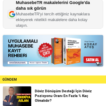
MuhasebeTR makalelerini Google'da
daha sık görün
MuhasebeTR'yi tercih ettiğiniz kaynaklara
ekleyerek nitelikli makalelere daha kolay
ulaşın.
GÜNDEM
Döviz Dönüşüm Desteği İçin Döviz
Pozisyonu Oranı En Fazla % Kaç
Olmalıdır?