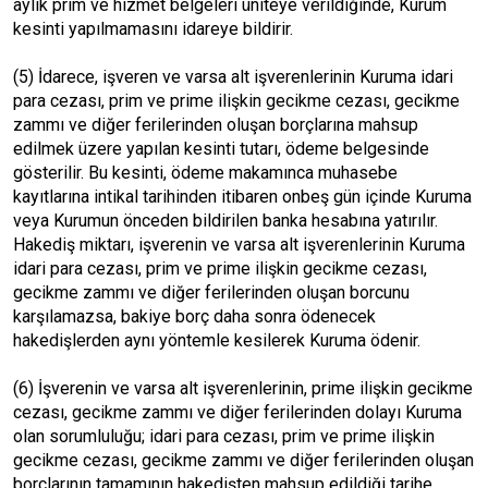
aylık prim ve hizmet belgeleri üniteye verildiğinde, Kurum
kesinti yapılmamasını idareye bildirir.
(5) İdarece, işveren ve varsa alt işverenlerinin Kuruma idari
para cezası, prim ve prime ilişkin gecikme cezası, gecikme
zammı ve diğer ferilerinden oluşan borçlarına mahsup
edilmek üzere yapılan kesinti tutarı, ödeme belgesinde
gösterilir. Bu kesinti, ödeme makamınca muhasebe
kayıtlarına intikal tarihinden itibaren onbeş gün içinde Kuruma
veya Kurumun önceden bildirilen banka hesabına yatırılır.
Hakediş miktarı, işverenin ve varsa alt işverenlerinin Kuruma
idari para cezası, prim ve prime ilişkin gecikme cezası,
gecikme zammı ve diğer ferilerinden oluşan borcunu
karşılamazsa, bakiye borç daha sonra ödenecek
hakedişlerden aynı yöntemle kesilerek Kuruma ödenir.
(6) İşverenin ve varsa alt işverenlerinin, prime ilişkin gecikme
cezası, gecikme zammı ve diğer ferilerinden dolayı Kuruma
olan sorumluluğu; idari para cezası, prim ve prime ilişkin
gecikme cezası, gecikme zammı ve diğer ferilerinden oluşan
borçlarının tamamının hakedişten mahsup edildiği tarihe