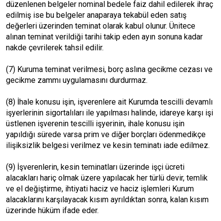
düzenlenen belgeler nominal bedele faiz dahil edilerek ihraç
edilmiş ise bu belgeler anaparaya tekabül eden satış
değerleri üzerinden teminat olarak kabul olunur. Ünitece
alınan teminat verildiği tarihi takip eden ayın sonuna kadar
nakde çevrilerek tahsil edilir.
(7) Kuruma teminat verilmesi, borç aslına gecikme cezası ve
gecikme zammı uygulamasını durdurmaz.
(8) İhale konusu işin, işverenlere ait Kurumda tescilli devamlı
işyerlerinin sigortalıları ile yapılması halinde, idareye karşı işi
üstlenen işverenin tescilli işyerinin, ihale konusu işin
yapıldığı sürede varsa prim ve diğer borçları ödenmedikçe
ilişiksizlik belgesi verilmez ve kesin teminatı iade edilmez.
(9) İşverenlerin, kesin teminatları üzerinde işçi ücreti
alacakları hariç olmak üzere yapılacak her türlü devir, temlik
ve el değiştirme, ihtiyati haciz ve haciz işlemleri Kurum
alacaklarını karşılayacak kısım ayrıldıktan sonra, kalan kısım
üzerinde hüküm ifade eder.