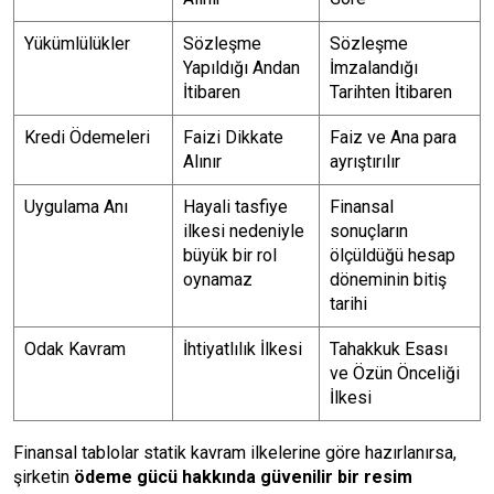
Yükümlülükler
Sözleşme
Sözleşme
Yapıldığı Andan
İmzalandığı
İtibaren
Tarihten İtibaren
Kredi Ödemeleri
Faizi Dikkate
Faiz ve Ana para
Alınır
ayrıştırılır
Uygulama Anı
Hayali tasfiye
Finansal
ilkesi nedeniyle
sonuçların
büyük bir rol
ölçüldüğü hesap
oynamaz
döneminin bitiş
tarihi
Odak Kavram
İhtiyatlılık İlkesi
Tahakkuk Esası
ve Özün Önceliği
İlkesi
Finansal tablolar statik kavram ilkelerine göre hazırlanırsa,
şirketin
ödeme gücü hakkında güvenilir bir resim