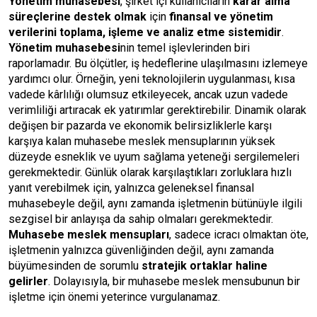
Yönetim muhasebesi
, şirket içi kullanıcıların
karar alma
süreçlerine destek olmak
için
finansal ve yönetim
verilerini toplama, işleme ve analiz etme sistemidir
.
Yönetim muhasebesi
nin temel işlevlerinden biri
raporlamadır. Bu ölçütler, iş hedeflerine ulaşılmasını izlemeye
yardımcı olur. Örneğin, yeni teknolojilerin uygulanması, kısa
vadede kârlılığı olumsuz etkileyecek, ancak uzun vadede
verimliliği artıracak ek yatırımlar gerektirebilir. Dinamik olarak
değişen bir pazarda ve ekonomik belirsizliklerle karşı
karşıya kalan muhasebe meslek mensuplarının yüksek
düzeyde esneklik ve uyum sağlama yeteneği sergilemeleri
gerekmektedir. Günlük olarak karşılaştıkları zorluklara hızlı
yanıt verebilmek için, yalnızca geleneksel finansal
muhasebeyle değil, aynı zamanda işletmenin bütünüyle ilgili
sezgisel bir anlayışa da sahip olmaları gerekmektedir.
Muhasebe meslek mensupları
, sadece icracı olmaktan öte,
işletmenin yalnızca güvenliğinden değil, aynı zamanda
büyümesinden de sorumlu
stratejik ortaklar haline
gelirler
. Dolayısıyla, bir muhasebe meslek mensubunun bir
işletme için önemi yeterince vurgulanamaz.