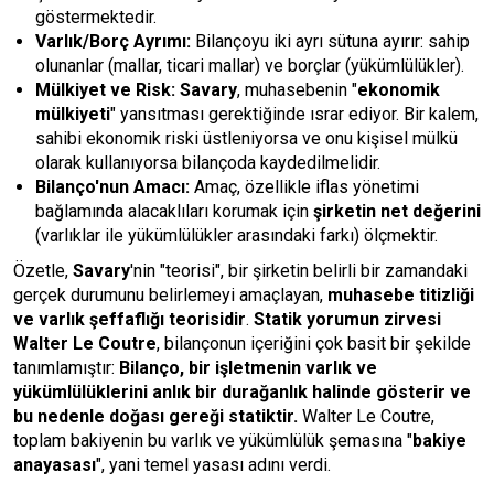
göstermektedir.
Varlık/Borç Ayrımı:
Bilançoyu iki ayrı sütuna ayırır: sahip
olunanlar (mallar, ticari mallar) ve borçlar (yükümlülükler).
Mülkiyet ve Risk:
Savary
, muhasebenin "
ekonomik
mülkiyeti
" yansıtması gerektiğinde ısrar ediyor. Bir kalem,
sahibi ekonomik riski üstleniyorsa ve onu kişisel mülkü
olarak kullanıyorsa bilançoda kaydedilmelidir.
Bilanço'nun Amacı:
Amaç, özellikle iflas yönetimi
bağlamında alacaklıları korumak için
şirketin net değerini
(varlıklar ile yükümlülükler arasındaki farkı) ölçmektir.
Özetle,
Savary
'nin "teorisi", bir şirketin belirli bir zamandaki
gerçek durumunu belirlemeyi amaçlayan,
muhasebe titizliği
ve varlık şeffaflığı teorisidir
.
Statik yorumun zirvesi
Walter Le Coutre
, bilançonun içeriğini çok basit bir şekilde
tanımlamıştır:
Bilanço, bir işletmenin varlık ve
yükümlülüklerini anlık bir durağanlık halinde gösterir ve
bu nedenle doğası gereği statiktir.
Walter Le Coutre,
toplam bakiyenin bu varlık ve yükümlülük şemasına "
bakiye
anayasası
", yani temel yasası adını verdi.