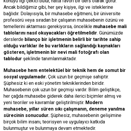
konuyu ilgi çekici bulur, hatta favori bir ders olarak görür.
Ancak bildiğimiz gibi, her şey kişiye, ilgi ve isteklerine
bağlıdır. Dolayısıyla, bir muhasebe eğitmeni, bir üniversite
profesörü veya sıradan bir çalışanın muhasebenin özünü ve
temellerini aktarması gerekiyorsa, öncelikle
muhasebe mali
tablolarını nasıl okuyacakları öğretilmelidir
. Günümüzde
derslerde
bilanço bir işletmenin belirli bir tarihte sahip
olduğu varlıklar ile bu varlıkların sağlandığı kaynakları
gösteren, işletmenin bir nevi mali fotoğrafı olan
tablodur
şeklinde tanımlanmaktadır.
Muhasebe hem entelektüel bir teknik hem de somut bir
sosyal uygulamadır.
Çok uzun bir geçmişe sahiptir.
Şüphesiz ki en eski yönetim tekniklerinden biridir.
Muhasebenin çok uzun bir geçmişi vardır. Bilim geliştikçe,
her çağda muhasebe giderek daha ilerici biçimler almış ve
yeni teoriler ve kavramlar geliştirilmiştir.
Modern
muhasebe, yıllar süren sıkı çalışmanın, deneme yanılma
sürecinin sonucudur.
Şüphesiz, muhasebenin gelişimine
birçok bilim insanı, teorisyen ve uygulayıcı katkıda
bulunmuştur ve bulunmaya devam etmektedir.