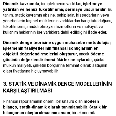
Dinamik kavramda
, bir işletmenin varlıkları,
işletmeye
yatırılan ve henüz tüketilmemiş sermaye unsurlarıdır
. Bu
tanım, statik kavramın aksine, sahiplerin, hissedarların veya
yöneticilerin kişisel mülklerinin varlıklardan hariç tutulduğunu,
tüketilmemiş maddi olmayan hizmetlerin ve mülkiyet ve
kullanım haklarının ise varlıklara dahil edildiğini ifade eder.
Dinamik denge teorisine uygun muhasebe metodolojisi
,
işletmenin faaliyetlerinin finansal sonuçlarının en
objektif değerlendirmelerini oluşturur
, ancak
ödeme
gücünün değerlendirilmesi fikirlerine aykırıdır
, çünkü
mülkün maliyeti, şirketin borçlarına teminat olarak satışının
olası fiyatlarına hiç uymayabilir.
3. STATİK VE DİNAMİK DENGE MODELLERİNİN
KARŞILAŞTIRILMASI
Finansal raporlamanın önemli bir unsuru olan
modern
bilanço, statik-dinamik olarak tanımlanabilir
.
Statik bir
bilançonun oluşturulmasının amacı
, bir ekonomik