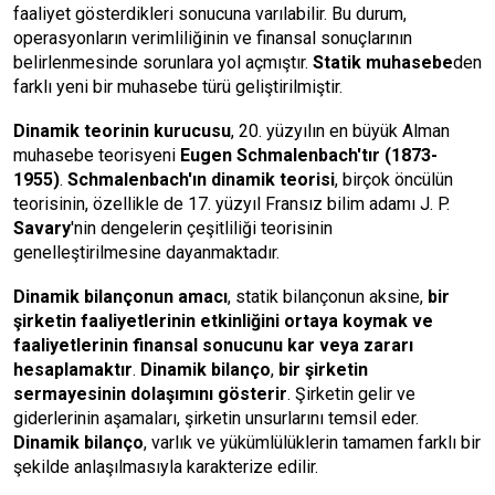
faaliyet gösterdikleri sonucuna varılabilir. Bu durum,
operasyonların verimliliğinin ve finansal sonuçlarının
belirlenmesinde sorunlara yol açmıştır.
Statik muhasebe
den
farklı yeni bir muhasebe türü geliştirilmiştir.
Dinamik teorinin kurucusu
, 20. yüzyılın en büyük Alman
muhasebe teorisyeni
Eugen Schmalenbach'tır (1873-
1955)
.
Schmalenbach'ın dinamik teorisi
, birçok öncülün
teorisinin, özellikle de 17. yüzyıl Fransız bilim adamı J. P.
Savary
'nin dengelerin çeşitliliği teorisinin
genelleştirilmesine dayanmaktadır.
Dinamik bilançonun amacı
, statik bilançonun aksine,
bir
şirketin faaliyetlerinin etkinliğini ortaya koymak ve
faaliyetlerinin finansal sonucunu kar veya zararı
hesaplamaktır
.
Dinamik bilanço
,
bir şirketin
sermayesinin dolaşımını gösterir
. Şirketin gelir ve
giderlerinin aşamaları, şirketin unsurlarını temsil eder.
Dinamik bilanço
, varlık ve yükümlülüklerin tamamen farklı bir
şekilde anlaşılmasıyla karakterize edilir.