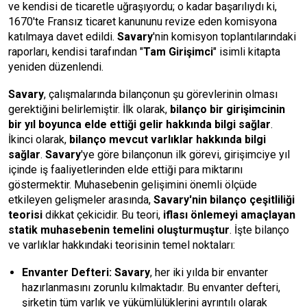
ve kendisi de ticaretle uğraşıyordu; o kadar başarılıydı ki,
1670'te Fransız ticaret kanununu revize eden komisyona
katılmaya davet edildi.
Savary
'nin komisyon toplantılarındaki
raporları, kendisi tarafından "
Tam Girişimci
" isimli kitapta
yeniden düzenlendi.
Savary
, çalışmalarında bilançonun şu görevlerinin olması
gerektiğini belirlemiştir. İlk olarak,
bilanço bir girişimcinin
bir yıl boyunca elde ettiği gelir hakkında bilgi sağlar
.
İkinci olarak,
bilanço mevcut varlıklar hakkında bilgi
sağlar
.
Savary
'ye göre bilançonun ilk görevi, girişimciye yıl
içinde iş faaliyetlerinden elde ettiği para miktarını
göstermektir. Muhasebenin gelişimini önemli ölçüde
etkileyen gelişmeler arasında,
Savary'nin bilanço çeşitliliği
teorisi
dikkat çekicidir. Bu teori,
iflası önlemeyi amaçlayan
statik muhasebenin temelini oluşturmuştur
. İşte bilanço
ve varlıklar hakkındaki teorisinin temel noktaları:
Envanter Defteri:
Savary
, her iki yılda bir envanter
hazırlanmasını zorunlu kılmaktadır. Bu envanter defteri,
şirketin tüm varlık ve yükümlülüklerini ayrıntılı olarak