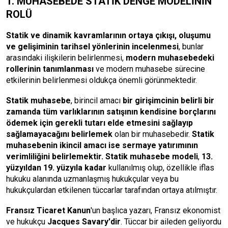
1. MUHASEBEDE STATİK DENGE MODELİNİN
ROLÜ
Statik ve dinamik kavramlarının ortaya çıkışı, oluşumu
ve gelişiminin tarihsel yönlerinin incelenmesi
, bunlar
arasındaki ilişkilerin belirlenmesi,
modern muhasebedeki
rollerinin tanımlanması
ve modern muhasebe sürecine
etkilerinin belirlenmesi oldukça önemli görünmektedir.
Statik muhasebe
, birincil amacı
bir girişimcinin belirli bir
zamanda tüm varlıklarının satışının kendisine borçlarını
ödemek için gerekli tutarı elde etmesini sağlayıp
sağlamayacağını belirlemek
olan bir muhasebedir.
Statik
muhasebenin ikincil amacı ise sermaye yatırımının
verimliliğini belirlemektir.
Statik muhasebe modeli
,
13.
yüzyıldan 19. yüzyıla kadar
kullanılmış olup, özellikle iflas
hukuku alanında uzmanlaşmış hukukçular veya bu
hukukçulardan etkilenen tüccarlar tarafından ortaya atılmıştır.
Fransız Ticaret Kanun
'un başlıca yazarı, Fransız ekonomist
ve hukukçu
Jacques Savary'dir
. Tüccar bir aileden geliyordu