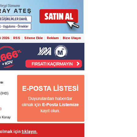
i 2026
RSS
Sitene Ekle
Reklam
Bize Ulaşın
 olmak için
tıklayın.