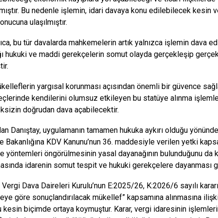
mıştır. Bu nedenle işlemin, idari davaya konu edilebilecek kesin v
onucuna ulaşılmıştır.
rıca, bu tür davalarda mahkemelerin artık yalnızca işlemin dava edi
ı hukuki ve maddi gerekçelerin somut olayda gerçekleşip gerçe
ir.
ükelleflerin yargısal korunması açısından önemli bir güvence sağl
eçlerinde kendilerini olumsuz etkileyen bu statüye alınma işlemleri
sizin doğrudan dava açabilecektir.
an Danıştay, uygulamanın tamamen hukuka aykırı olduğu yönünd
e Bakanlığına KDV Kanunu’nun 36. maddesiyle verilen yetki kapsam
ade yöntemleri öngörülmesinin yasal dayanağının bulunduğunu da ka
masında idarenin somut tespit ve hukuki gerekçelere dayanması ge
 Vergi Dava Daireleri Kurulu’nun E:2025/26, K:2026/6 sayılı karar
eye göre sonuçlandırılacak mükellef” kapsamına alınmasına ilişki
 kesin biçimde ortaya koymuştur. Karar, vergi idaresinin işlemleri