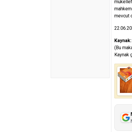
mükellef
mahkemel
mevcut o
22.06.2
Kaynak
(Bu maka
Kaynak g