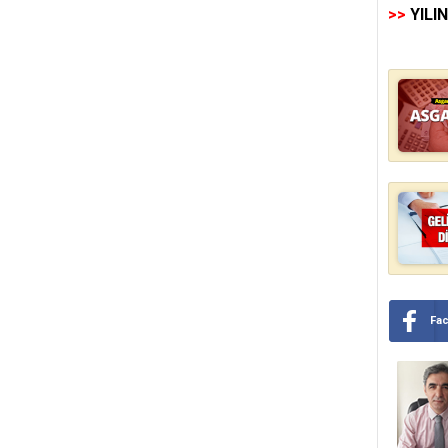
>>
YILI
Fa