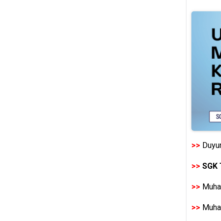
>>
Duyur
>>
SGK 
>>
Muhas
>>
Muhas