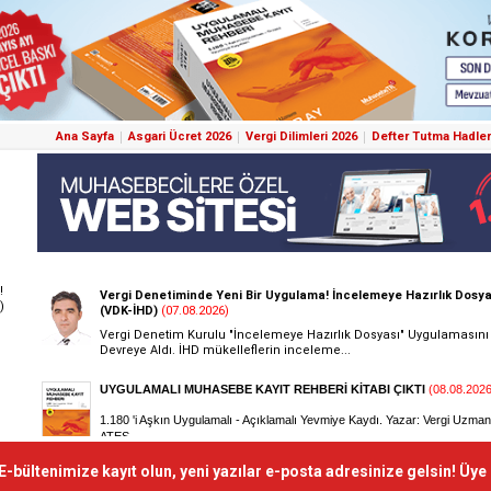
Ana Sayfa
Asgari Ücret 2026
Vergi Dilimleri 2026
Defter Tutma Hadler
!
)
E-bültenimize kayıt olun, yeni yazılar e-posta adresinize gelsin! Üye