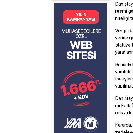
Danıştay
resmi ga
niteliği t
Vergi id
yerine g
statüye t
yararlan
Bununla 
yürütüle
ise işle
yapılmas
Danıştay
mükellef
ortaya k
Kararda;
zedeleye