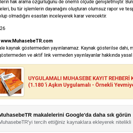
lerin hak arama özgürlüğünü de önemli ölçüde genişletmiştir. Bun
eri, bu tür işlemlerin dayanağını oluşturan olumsuz rapor ve tes
lup olmadığını esastan inceleyerek karar verecektir.
026
:
www.MuhasebeTR.com
le kaynak göstermeden yayınlanamaz. Kaynak gösterilse dahi, makal
östermeden ve aktif link vermeden yayınlayanlar hakkında yasal i
UYGULAMALI MUHASEBE KAYIT REHBERİ Kİ
(1.180 'i Aşkın Uygulamalı - Örnekli Yevmiy
MuhasebeTR makalelerini Google'da daha sık görün
MuhasebeTR'yi tercih ettiğiniz kaynaklara ekleyerek nitelikli