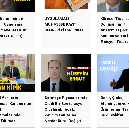
 Denetiminde
UYGULAMALI
Küresel Ticaret
Bir Uygulama!
MUHASEBE KAYIT
Dönüşümün Fin
emeye Hazırlık
REHBERİ KİTABI ÇIKTI
Anatomisi (SKD
sı (VDK-İHD)
Kanunu ve Türk
Emisyon Ticare
Sistemi (TR-ETS
Uygulama Esasl
l Verilerin
Sermaye Piyasalarında
Bakır, Çinko,
ması Kanunu'nun
Ciddi Bir Spekülasyon
Alüminyum ve 
)
Oluşturabilecek,
Ürünlerinin Te
amalarında
Yatırım Fonlarına
KDV Tevkifatı
 Edilmesi
Neşter Kural Değişti,
en Özet Başlıklar
SPK’dan Kritik Hamle