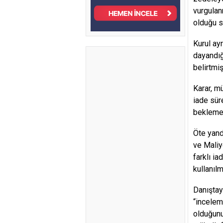
vurgulan
olduğu s
Kurul ay
dayandığ
belirtmişt
Karar, m
iade sür
beklemek
Öte yand
ve Maliy
farklı i
kullanıl
Danıştay
“incelem
olduğunu