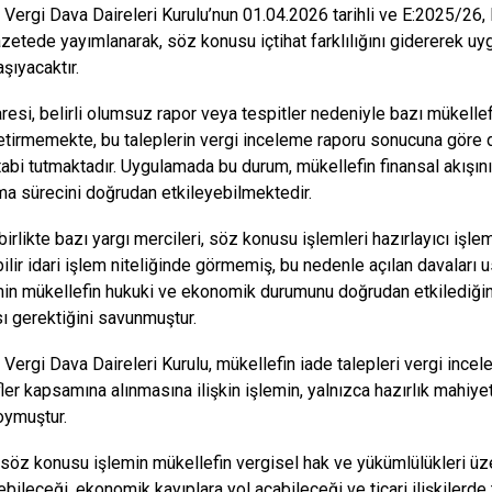
 Vergi Dava Daireleri Kurulu’nun 01.04.2026 tarihli ve E:2025/26
zetede yayımlanarak, söz konusu içtihat farklılığını gidererek uy
aşıyacaktır.
aresi, belirli olumsuz rapor veya tespitler nedeniyle bazı mükelle
etirmemekte, bu taleplerin vergi inceleme raporu sonucuna göre 
abi tutmaktadır. Uygulamada bu durum, mükellefin finansal akışını, 
ma sürecini doğrudan etkileyebilmektedir.
birlikte bazı yargı mercileri, söz konusu işlemleri hazırlayıcı işl
bilir idari işlem niteliğinde görmemiş, bu nedenle açılan davaları 
min mükellefin hukuki ve ekonomik durumunu doğrudan etkilediği
ı gerektiğini savunmuştur.
 Vergi Dava Daireleri Kurulu, mükellefin iade talepleri vergi inc
ler kapsamına alınmasına ilişkin işlemin, yalnızca hazırlık mahiye
oymuştur.
 söz konusu işlemin mükellefin vergisel hak ve yükümlülükleri üzeri
bileceği, ekonomik kayıplara yol açabileceği ve ticari ilişkilerde