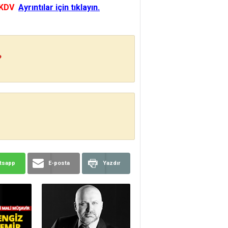
 KDV
Ayrıntılar için tıklayın.
?
tsapp
E-posta
Yazdır