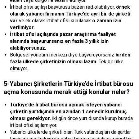
elden veya kargo ile teslim ediliyor.
İrtibat ofisi açılışı başvurusu bazen red olabiliyor,
örnek
olarak yabancı firmanın Türkiye’de ayrı bir de şirketi
var
ve ek olarak irtibat ofisi kurulacak
o zaman izin
verilmiyor.
İrtibat ofisi açılışında pazar araştırma faaliyet
alanında başvurursanız en fazla 3 yıllık izin
alabiliyorsunuz.
Bölgesel yönetim merkezi diye başvuruyorsanız
birden
fazla ülkede şirketinizin olması lazım.
Tek bir ülke
olmuyor.
5-Yabancı Şirketlerin Türkiye’de İrtibat bürosu
açma konusunda merak ettiği konular neler?
Türkiye’de İrtibat bürosu açmak isteyen yabancı
şirketin yurtdışında en azından 1 senedir kurulmuş
olması gerekiyor.
İki gün önce yurt dışında kurup burada
irtibat ofisi açılamıyor.
Yabancı ülkelerde şirketi olan Türk vatandaşları da şartlar
taşınıyor ise Türkiye’de irtibat bürosu açabiliyor, engel bir