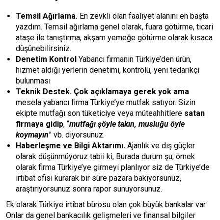
Temsil Ağırlama.
En zevkli olan faaliyet alanını en başta
yazdım. Temsil ağırlama genel olarak, fuara götürme, ticari
ataşe ile tanıştırma, akşam yemeğe götürme olarak kısaca
düşünebilirsiniz.
Denetim Kontrol
Yabancı firmanın Türkiye’den ürün,
hizmet aldığı yerlerin denetimi, kontrolü, yeni tedarikçi
bulunması
Teknik Destek. Çok açıklamaya gerek yok ama
mesela yabancı firma Türkiye’ye mutfak satıyor. Sizin
ekipte mutfağı son tüketiciye veya müteahhitlere
satan
firmaya gidip
, “
mutfağı şöyle takın, musluğu öyle
koymayın
” vb. diyorsunuz.
Haberleşme ve Bilgi Aktarımı.
Ajanlık ve dış güçler
olarak düşünmüyoruz tabii ki, Burada durum şu; örnek
olarak firma Türkiye’ye girmeyi planlıyor siz de Türkiye’de
irtibat ofisi kurarak bir süre pazara bakıyorsunuz,
araştırıyorsunuz sonra rapor sunuyorsunuz.
Ek olarak Türkiye irtibat bürosu olan çok büyük bankalar var.
Onlar da genel bankacılık gelişmeleri ve finansal bilgiler