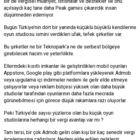
Bir de vergisel muafiyet, istisnalar ve destekler ile önü
açılsaydı kaç tane daha Peak games çıkarırdık insan
düşünmeden edemiyor.
Bugün Türkiye’nin dört bir yanında küçüklü büyüklü kendilerine
oyun studiosu ismini verdikleri ufak, tefek şirketler var.
Bu şirketler ne bir Teknopark’a ne de serbest bölgeye
girebilecek hacim ve yeterlilikte.
Ellerindeki kısıtlı imkanlar ile geliştirdikleri mobil oyunları
Appstore, Google play gibi platformlara yükleyerek Admob
veya uygulama içi indirmeler nedeni ile gelir elde etmeye
çalışıyorlar veya reklam bütçesi yüksek olan daha büyük
studiolar tarafından oyunlarının daha fazla mecrada
görünebilmesi için görece düşük rakamlara razı oluyorlar.
Peki Türkiye’de sayısı yüzlerce olan bu küçük oyun
studiolarına herhangi bir vergi avantajı var mı ?
Tam tersi, bir çok Admob geliri olan kişi bir kaç senedir vergi
incelemesine çağırılıyor. Nedeni elde edilen gelirlerin