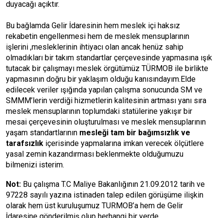
duyacağı açıktır.
Bu bağlamda Gelir İdaresinin hem meslek içi haksız
rekabetin engellenmesi hem de meslek mensuplarının
işlerini ,mesleklerinin ihtiyacı olan ancak henüz sahip
olmadıkları bir takım standartlar çerçevesinde yapmasına ışık
tutacak bir çalışmayı meslek örgütümüz TÜRMOB ile birlikte
yapmasının doğru bir yaklaşım olduğu kanısındayım.Elde
edilecek veriler ışığında yapılan çalışma sonucunda SM ve
SMMM’lerin verdiği hizmetlerin kalitesinin artması yanı sıra
meslek mensuplarının toplumdaki statülerine yakışır bir
mesai çerçevesinin oluşturulması ve meslek mensuplarının
yaşam standartlarının
mesleği tam bir bağımsızlık ve
tarafsızlık
içerisinde yapmalarına imkan verecek ölçütlere
yasal zemin kazandırması beklenmekte olduğumuzu
bilmenizi isterim.
Not:
Bu çalışma T.C Maliye Bakanlığının 21.09.2012 tarih ve
97228 sayılı yazına istinaden talep edilen görüşüme ilişkin
olarak hem üst kuruluşumuz TURMOB’a hem de Gelir
İdaresine gönderilmiş olup herhangi bir yerde