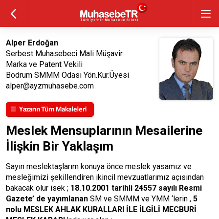
Alper Erdoğan
Serbest Muhasebeci Mali Müşavir
Marka ve Patent Vekili
Bodrum SMMM Odası Yön.Kur.Üyesi
alper@ayzmuhasebe.com
Meslek Mensuplarının Mesailerine
İlişkin Bir Yaklaşım
Sayın meslektaşlarım konuya önce meslek yasamız ve
mesleğimizi şekillendiren ikincil mevzuatlarımız açısından
bakacak olur isek ;
18.10.2001 tarihli 24557 sayılı Resmi
Gazete’ de yayımlanan
SM ve SMMM ve YMM ‘lerin ,
5
nolu MESLEK AHLAK KURALLARI İLE İLGİLİ MECBURİ