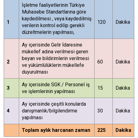
İşletme faaliyetlerinin Türkiye
Muhasebe Standartlarına göre
kaydedilmesi , veya kaydedilmiş
1
120
Dakika
verilerin kontrol edilip gerekli
düzeltmelerin yapılması,
Ay içerisinde Gelir İdaresine
mükellef adına verilmesi geren
beyan ve bildirimlerin verilmesi
2
60
Dakika
ve yükümlülüklerin mükellefe
duyurulması
Ay içerisinde SGK / Personel iş
3
15
Dakika
ve işlemlerinin yapılması
Ay içerisinde çeşitli konularda
4
danışmanlık/bilgilendirme
30
Dakika
yapılması
Toplam aylık harcanan zaman
225
Dakika