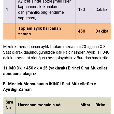
Ay içerisinde sözleşmeli işler
kapsamındaki konularda
4
120
Dakika
danışmanlık/bilgilendirme
yapılması,
Toplam aylık harcanan
450
Dakika
zaman
Meslek mensubunun aylık toplam mesaisini 23 işgünü X 8
Saat olarak düşündüğümüzde dakika cinsinden Aylık 11.040
dakika mesaisi olduğunu hesaplayabiliriz.Buradan hareketle
11.040 Dk. / 450 dk = 25 (yaklaşık) Birinci Sınıf Mükellef
sonucuna ulaşırız.
B- Meslek Mensubunun İKİNCİ Sınıf Mükelleflere
Ayırdığı Zaman
Sıra
Harcanan mesainin adı
Mitar
Birim
No