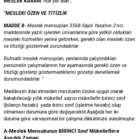
MESLEK KARARI
’nda yer alan ;
“MESLEKİ ÖZEN VE TİTİZLİK
MADDE 8-
Meslek mensupları 3568 Sayılı Yasa'nın 2'nci
maddesinde yazılı işlerden ünvanlarına göre yetkili oldukları
mesleki hizmetleri yerine getirirken, gerekli olan mesleki özen
ve titizliği göstermek zorundadırlar.
Ruhsatlı meslek mensupları, yanlarında çalıştırdıkları
personelin çalışmalarının her aşamasında gerekli özen ve
titizliği gösterip göstermediklerini gözetip denetlemek
durumundadırlar. “
Maddesini ihlal etmeden mevzuatın özüne uygun olarak
bakabileceği yıllık mükellef sayısı mükellefin birinci sınıf
(bilanço hesabı) yada ikinci sınıf (işletme hesabı) olup
olmaması durumuna göre değişecektir.Aşağıda her iki
duruma göre varsayımsal bir çalışma dikkatinize sunulmuştur.
A-Meslek Mensubunun BİRİNCİ Sınıf Mükelleflere
Ayırdığı Zaman