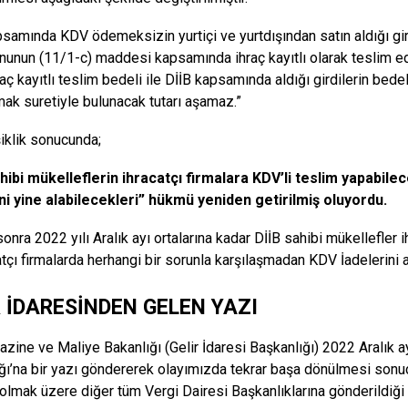
psamında KDV ödemeksizin yurtiçi ve yurtdışından satın aldığı gird
anunun (11/1-c) maddesi kapsamında ihraç kayıtlı olarak teslim e
hraç kayıtlı teslim bedeli ile DİİB kapsamında aldığı girdilerin bede
ak suretiyle bulunacak tutarı aşamaz.”
iklik sonucunda;
hibi mükelleflerin ihracatçı firmalara KDV’li teslim yapabile
ni yine alabilecekleri” hükmü yeniden getirilmiş oluyordu.
onra 2022 yılı Aralık ayı ortalarına kadar DİİB sahibi mükellefler 
atçı firmalarda herhangi bir sorunla karşılaşmadan KDV İadelerini a
R İDARESİNDEN GELEN YAZI
azine ve Maliye Bakanlığı (Gelir İdaresi Başkanlığı) 2022 Aralık 
ğı’na bir yazı göndererek olayımızda tekrar başa dönülmesi sonucu
 olmak üzere diğer tüm Vergi Dairesi Başkanlıklarına gönderildiği 