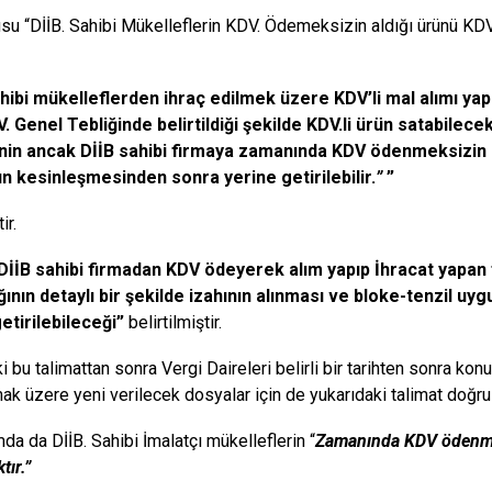
u “DİİB. Sahibi Mükelleflerin KDV. Ödemeksizin aldığı ürünü KDV
hibi mükelleflerden ihraç edilmek üzere KDV’li mal alımı yap
. Genel Tebliğinde belirtildiği şekilde KDV.li ürün satabilecek
nin ancak DİİB sahibi firmaya zamanında KDV ödenmeksizin kul
ın kesinleşmesinden sonra yerine getirilebilir.
”
”
ir.
DİİB sahibi firmadan KDV ödeyerek alım yapıp İhracat yapan 
ğının detaylı bir şekilde izahının alınması ve bloke-tenzil uy
etirilebileceği”
belirtilmiştir.
ki bu talimattan sonra Vergi Daireleri belirli bir tarihten sonra konu 
mak üzere yeni verilecek dosyalar için de yukarıdaki talimat doğr
da da DİİB. Sahibi İmalatçı mükelleflerin “
Zamanında KDV ödenmeks
tır.”