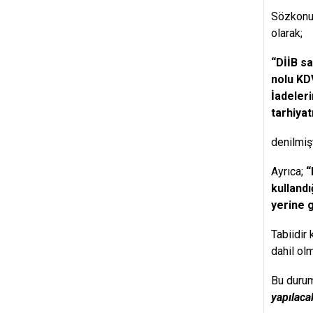
Sözkonus
olarak;
“DİİB sa
nolu KDV
İadeleri
tarhiyat
denilmişt
Ayrıca;
“
kullandı
yerine g
Tabiidir 
dahil ol
Bu durum
yapılacak