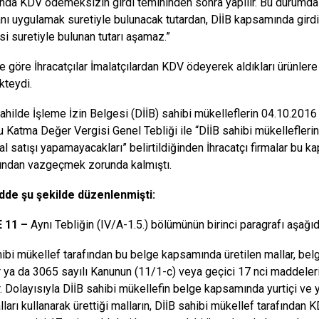
da KDV ödemeksizin girdi temininden sonra yapılır. Bu durumda 
anı uygulamak suretiyle bulunacak tutardan, DİİB kapsamında gird
i suretiyle bulunan tutarı aşamaz.”
 göre İhracatçılar İmalatçılardan KDV ödeyerek aldıkları ürünlere
kteydi.
ahilde İşleme İzin Belgesi (DİİB) sahibi mükelleflerin 04.10.2016
lu Katma Değer Vergisi Genel Tebliği ile “DİİB sahibi mükelleflerin
al satışı yapamayacakları” belirtildiğinden İhracatçı firmalar bu 
ından vazgeçmek zorunda kalmıştı.
adde şu şekilde düzenlenmişti:
 11 –
Aynı Tebliğin (IV/A-1.5.) bölümünün birinci paragrafı aşağıda
hibi mükellef tarafından bu belge kapsamında üretilen mallar, bel
ir ya da 3065 sayılı Kanunun (11/1-c) veya geçici 17 nci maddeler
ir. Dolayısıyla DİİB sahibi mükellefin belge kapsamında yurtiçi 
alları kullanarak ürettiği malların, DİİB sahibi mükellef tarafında