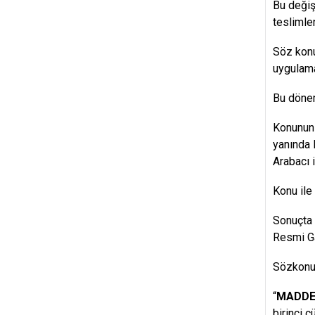
Bu değişi
teslimle
Söz konu
uygulama
Bu dönem
Konunun 
yanında 
Arabacı 
Konu ile 
Sonuçta 
Resmi Ga
Sözkonus
“
MADDE
birinci c