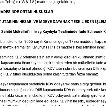
u Tebliğin (IV/A-1.5.) maddesi şu şekilde idi;
. İADESİNDE ORTAK HUSUSLAR
 TUTARININ HESABI VE İADEYE DAYANAK TEŞKİL EDEN İŞLEM
B Sahibi Mükellefin İhraç Kaydıyla Tesliminde İade Edilecek 
ibi mükellefler, 3065 sayılı Kanunun geçici 17 nci maddesi kapsa
ak ürettikleri malları Kanunun (11/1-c) maddesi kapsamında ihraç k
samında KDV ödemeksizin satın aldığı girdileri kullanarak ürettiğ
kapsamında ihraç kayıtlı olarak teslim eden bir mükellefin iade ala
e hesaplayıp tahsil etmediği KDV tutarından, bu ürün için DİİB ka
i KDV tutarı düşüldükten sonra kalan tutardan fazla olamaz.
eşya uygulaması nedeniyle KDV ödeyerek satın aldığı girdileri kul
bunun karşılığında da DİİB kapsamında KDV ödemeyerek söz kon
me hakkı kazanan mükellefin KDV ödeyerek satın aldığı girdilere i
mesi mümkün değildir. İade edilecek KDV’nin hesabı, eşdeğer eş