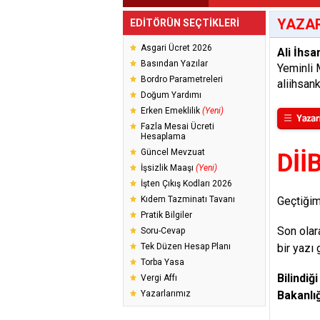
YAZAR
EDİTÖRÜN SEÇTİKLERİ
Asgari Ücret 2026
Ali İhsa
Basından Yazılar
Yeminli 
Bordro Parametreleri
aliihsa
Doğum Yardımı
Erken Emeklilik
(Yeni)
Fazla Mesai Ücreti
Hesaplama
Güncel Mevzuat
Dİİ
İşsizlik Maaşı
(Yeni)
İşten Çıkış Kodları 2026
Kıdem Tazminatı Tavanı
Geçtiğim
Pratik Bilgiler
Son olar
Soru-Cevap
Tek Düzen Hesap Planı
bir yazı
Torba Yasa
Bilindiğ
Vergi Affı
Yazarlarımız
Bakanlığ