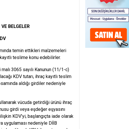
 VE BELGELER
KDV
mında temin ettikleri malzemeleri
ayıtlı teslime konu edebilirler.
i malı 3065 sayılı Kanunun (11/1-c)
cağı KDV tutarı, ihraç kayıtlı teslim
psamında aldığı girdiler nedeniyle
lanarak vücuda getirdiği ürünü ihraç
usu girdi veya eşdeğer eşyasını
lişkin KDV’yi, başlangıçta iade olarak
ya uygulaması nedeniyle DİİB