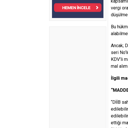
kapsamın
vergi or
düşülmes
Bu hükme
alabilme
Ancak; D
seri No’
KDV’li m
mal alım
İlgili m
“MADDE
“DİİB sa
edilebil
edilebil
ettiği m