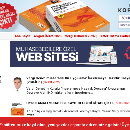
Ana Sayfa
Asgari Ücret 2026
Vergi Dilimleri 2026
Defter Tutma Hadler
!
)
E-bültenimize kayıt olun, yeni yazılar e-posta adresinize gelsin! Üye