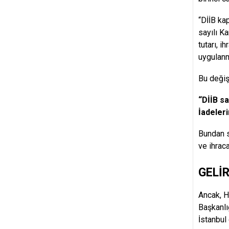
“DİİB ka
sayılı K
tutarı, i
uygulanm
Bu değiş
“DİİB sa
İadeleri
Bundan s
ve ihrac
GELİ
Ancak, H
Başkanlı
İstanbul