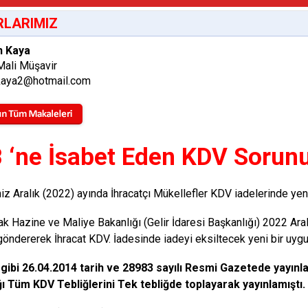
LARIMIZ
n Kaya
Mali Müşavir
nkaya2@hotmail.com
B ‘ne İsabet Eden KDV Sorun
iz Aralık (2022) ayında İhracatçı Mükellefler KDV iadelerinde yeni 
ak Hazine ve Maliye Bakanlığı (Gelir İdaresi Başkanlığı) 2022 Aral
 göndererek İhracat KDV. İadesinde iadeyi eksiltecek yeni bir uygu
i gibi 26.04.2014 tarih ve 28983 sayılı Resmi Gazetede yayı
ı Tüm KDV Tebliğlerini Tek tebliğde toplayarak yayınlamıştı.