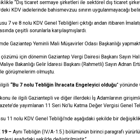
klikle “Dış ticaret sermaye şirketleri ile sektörel dış ticaret şirke
rdeki KDV iadelerinde bahismevzuu sınırın uygulanmayacağı beli
su 7 ve 8 nolu KDV. Genel Tebliğleri çıktığı andan itibaren İmalatç
sında çeşitli sorunlarla karşılaşmışlardı.
de Gaziantep Yeminli Mali Müşavirler Odası Başkanlığı yapmak
çözümü için dönemin Gaziantep Vergi Dairesi Başkanı Sayın Halil
Maliye Bakanlığı Gelir İdaresi Başkanı (Rahmetli) Sayın Adnan E
ile görüşmelerim olmuştu.
ilgili
“Bu 7 nolu Tebliğin İhracata Engeleyici olduğu
” yönünde 
konu ile ilgili Gaziantepli ve diğer illerdeki İş Adamlarının giriş
zete’de yayımlanan 11 Seri No’lu Katma Değer Vergisi Genel Tebli
u 11 nolu KDV. Genel Tebliği’nde aşağıdaki şekilde bir değişikli
 19 –
Aynı Tebliğin (IV/A-1.5.) bölümünün birinci paragrafı yürürlük
ümlesi aşağıdaki şekilde değiştirilmiştir.”