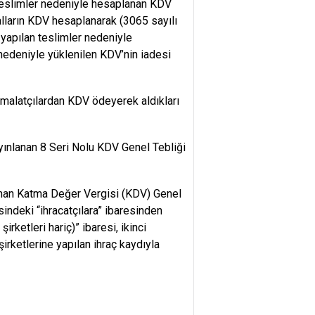
 teslimler nedeniyle hesaplanan KDV
lların KDV hesaplanarak (3065 sayılı
yapılan teslimler nedeniyle
 nedeniyle yüklenilen KDV’nin iadesi
İmalatçılardan KDV ödeyerek aldıkları
yınlanan 8 Seri Nolu KDV Genel Tebliği
anan Katma Değer Vergisi (KDV) Genel
indeki “ihracatçılara” ibaresinden
irketleri hariç)” ibaresi, ikinci
şirketlerine yapılan ihraç kaydıyla