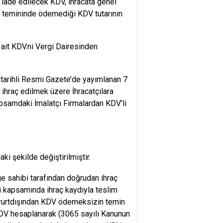
iade edilecek KDV, ihracata genel
i temininde ödemediği KDV tutarının
 ait KDV.ni Vergi Dairesinden
 tarihli Resmi Gazete’de yayımlanan 7
 ihraç edilmek üzere İhracatçılara
kapsamdaki İmalatçı Firmalardan KDV’li
ki şekilde değiştirilmiştir.
ge sahibi tarafından doğrudan ihraç
i kapsamında ihraç kaydıyla teslim
ve yurtdışından KDV ödemeksizin temin
n KDV hesaplanarak (3065 sayılı Kanunun