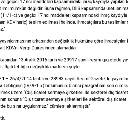
 ve geçici 17 nci maddeleri kapsamındaki ihraç kaydıyla yapılan
eslimi mümkün değildir. Buna rağmen, DİİB kapsamında üretilen ma
(11/1-c) ve geçici 17 nci maddeleri kapsamındaki ihraç kaydıyla 
an KDV hariç) teslim edilmesi halinde, ihracatçılara bu teslimler
z.”
 yayınlanmasının arkasından değişiklik hükmüne göre İhracatçılar 
 ait KDV.ni Vergi Dairesinden alamadılar.
kasından 13.Aralık 2016 tarih ve 29917 sayılı resmi gazetede ya
ı. İlgili tebliğin değişiklik maddesi şöyle:
 1 –
26/4/2014 tarihli ve 28983 sayılı Resmî Gazete’de yayıml
 Tebliğinin (IV/A-1.5.) bölümünün; birinci paragrafının son cümles
mek üzere “(dış ticaret sermaye şirketleri ile sektörel dış ticaret ş
nın sonuna “Dış ticaret sermaye şirketleri ile sektörel dış ticaret 
rde bu sınır uygulanmaz.” cümlesi eklenmiştir.”
ir.