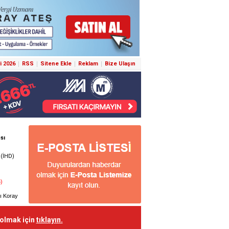
i 2026
RSS
Sitene Ekle
Reklam
Bize Ulaşın
 olmak için
tıklayın.