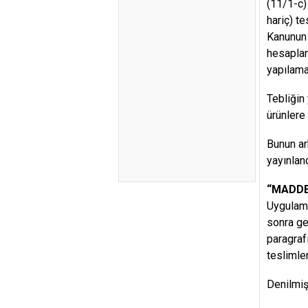
(11/1-c)
hariç) t
Kanunun 
hesaplan
yapılama
Tebliğin
ürünlere
Bunun ar
yayınland
“MADDE
Uygulama
sonra gel
paragrafı
teslimle
Denilmişt