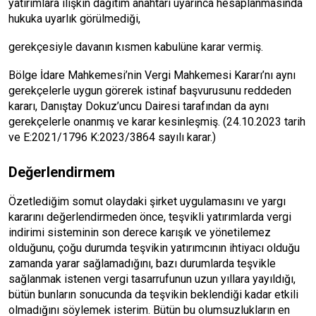
yatırımlara ilişkin dağıtım anahtarı uyarınca hesaplanmasında
hukuka uyarlık görülmediği,
gerekçesiyle davanın kısmen kabulüne karar vermiş.
Bölge İdare Mahkemesi’nin Vergi Mahkemesi Kararı’nı aynı
gerekçelerle uygun görerek istinaf başvurusunu reddeden
kararı, Danıştay Dokuz’uncu Dairesi tarafından da aynı
gerekçelerle onanmış ve karar kesinleşmiş. (24.10.2023 tarih
ve E:2021/1796 K:2023/3864 sayılı karar.)
Değerlendirmem
Özetlediğim somut olaydaki şirket uygulamasını ve yargı
kararını değerlendirmeden önce, teşvikli yatırımlarda vergi
indirimi sisteminin son derece karışık ve yönetilemez
olduğunu, çoğu durumda teşvikin yatırımcının ihtiyacı olduğu
zamanda yarar sağlamadığını, bazı durumlarda teşvikle
sağlanmak istenen vergi tasarrufunun uzun yıllara yayıldığı,
bütün bunların sonucunda da teşvikin beklendiği kadar etkili
olmadığını söylemek isterim. Bütün bu olumsuzlukların en