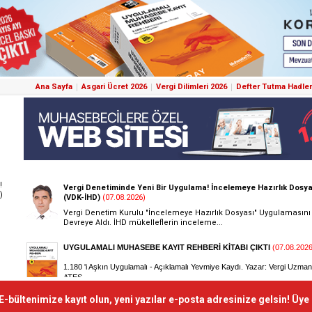
Ana Sayfa
Asgari Ücret 2026
Vergi Dilimleri 2026
Defter Tutma Hadler
!
)
E-bültenimize kayıt olun, yeni yazılar e-posta adresinize gelsin! Üye