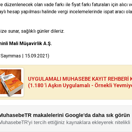
 düzenlenecek olan vade farkı ile fiyat farkı faturaları için alıcı
taylı hesap yapılması halinde vergi incelemelerinde ispat aracı ola
nize sunar, sağlıklı günler dileriz.
inli Mali Müşavirlik A.Ş.
: Saymmas | 15.09.2021)
UYGULAMALI MUHASEBE KAYIT REHBERİ Kİ
(1.180 'i Aşkın Uygulamalı - Örnekli Yevmiy
MuhasebeTR makalelerini Google'da daha sık görün
MuhasebeTR'yi tercih ettiğiniz kaynaklara ekleyerek nitelikli