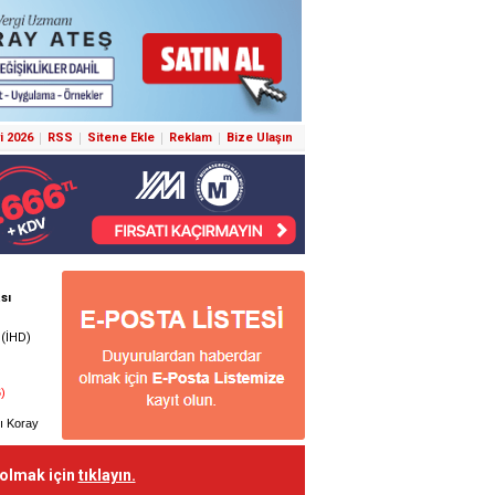
i 2026
RSS
Sitene Ekle
Reklam
Bize Ulaşın
 olmak için
tıklayın.