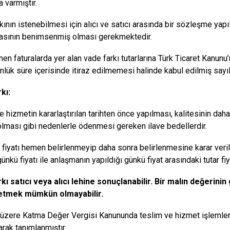
 varmıştır.
kının istenebilmesi için alıcı ve satıcı arasında bir sözleşme yap
asının benimsenmiş olması gerekmektedir.
en faturalarda yer alan vade farkı tutarlarına Türk Ticaret Kanu
nlük süre içerisinde itiraz edilmemesi halinde kabul edilmiş sayı
kı:
e hizmetin kararlaştırılan tarihten önce yapılması, kalitesinin dah
i olması gibi nedenlerle ödenmesi gereken ilave bedellerdir.
n fiyatı hemen belirlenmeyip daha sonra belirlenmesine karar veril
günkü fiyatı ile anlaşmanın yapıldığı günkü fiyat arasındaki tutar fi
rkı satıcı veya alıcı lehine sonuçlanabilir. Bir malın değerin
etmek mümkün olmayabilir.
i üzere Katma Değer Vergisi Kanununda teslim ve hizmet işlemler
arak tanımlanmıştır.