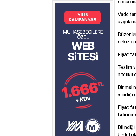
sonucuna
Vade far
uygulam
Düzenlen
sekiz gü
Fiyat far
Teslim v
nitelikl
Bir malı
alındığı 
Fiyat fa
tahmin 
Bilindiğ
bedel ol