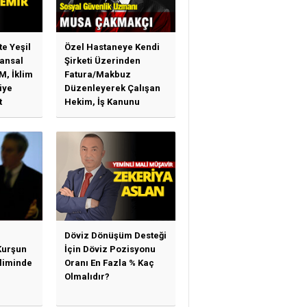
te Yeşil
Özel Hastaneye Kendi
ansal
Şirketi Üzerinden
M, İklim
Fatura/Makbuz
iye
Düzenleyerek Çalışan
t
Hekim, İş Kanunu
)
Hükümlerinden
arı)
Yararlanabilir Mi?
Döviz Dönüşüm Desteği
Kurşun
İçin Döviz Pozisyonu
sliminde
Oranı En Fazla % Kaç
Olmalıdır?