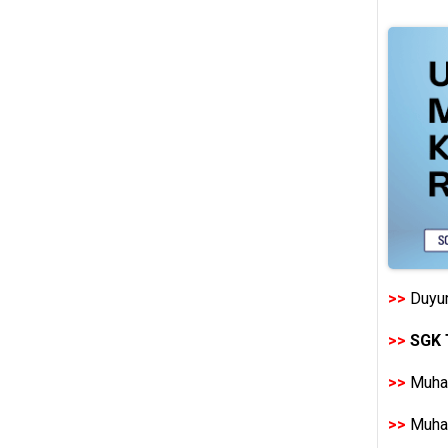
>>
Duyur
>>
SGK 
>>
Muhas
>>
Muhas