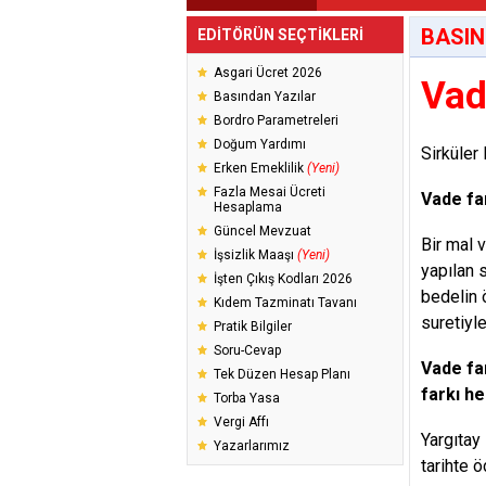
BASIN
EDİTÖRÜN SEÇTİKLERİ
Asgari Ücret 2026
Vad
Basından Yazılar
Bordro Parametreleri
Doğum Yardımı
Sirküler
Erken Emeklilik
(Yeni)
Fazla Mesai Ücreti
Vade far
Hesaplama
Güncel Mevzuat
Bir mal 
İşsizlik Maaşı
(Yeni)
yapılan s
İşten Çıkış Kodları 2026
bedelin 
Kıdem Tazminatı Tavanı
suretiyle
Pratik Bilgiler
Soru-Cevap
Vade far
Tek Düzen Hesap Planı
farkı he
Torba Yasa
Vergi Affı
Yargıtay
Yazarlarımız
tarihte 