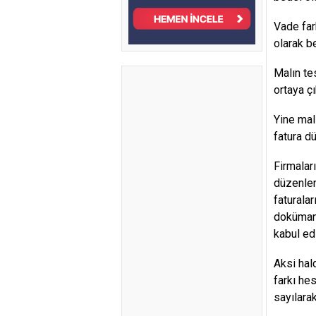
Vade far
olarak bel
Malın te
ortaya çı
Yine malı
fatura d
Firmaları
düzenlen
faturalar
doküman 
kabul ed
Aksi hal
farkı he
sayılara