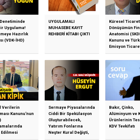
 Denetiminde
UYGULAMALI
Küresel Ticaret
Bir Uygulama!
MUHASEBE KAYIT
Dönüşümün Fin
emeye Hazırlık
REHBERİ KİTABI ÇIKTI
Anatomisi (SKD
sı (VDK-İHD)
Kanunu ve Türk
Emisyon Ticare
Sistemi (TR-ETS
Uygulama Esasl
l Verilerin
Sermaye Piyasalarında
Bakır, Çinko,
ması Kanunu'nun
Ciddi Bir Spekülasyon
Alüminyum ve 
)
Oluşturabilecek,
Ürünlerinin Te
amalarında
Yatırım Fonlarına
KDV Tevkifatı
 Edilmesi
Neşter Kural Değişti,
en Özet Başlıklar
SPK’dan Kritik Hamle