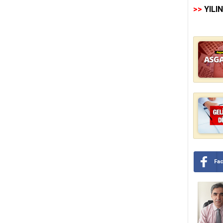
>>
YILI
Fa