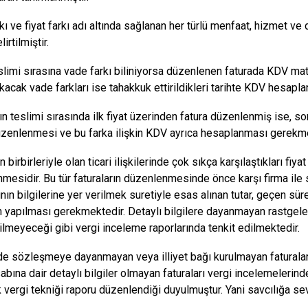
kı ve fiyat farkı adı altında sağlanan her türlü menfaat, hizmet ve
irtilmiştir.
slimi sırasına vade farkı biliniyorsa düzenlenen faturada KDV mat
kacak vade farkları ise tahakkuk ettirildikleri tarihte KDV hesapla
n teslimi sırasında ilk fiyat üzerinden fatura düzenlenmiş ise, son
üzenlenmesi ve bu farka ilişkin KDV ayrıca hesaplanması gerekme
n birbirleriyle olan ticari ilişkilerinde çok sıkça karşılaştıkları fiya
mesidir. Bu tür faturaların düzenlenmesinde önce karşı firma ile
ının bilgilerine yer verilmek suretiyle esas alınan tutar, geçen süre
yapılması gerekmektedir. Detaylı bilgilere dayanmayan rastgele t
ilmeyeceği gibi vergi inceleme raporlarında tenkit edilmektedir.
de sözleşmeye dayanmayan veya illiyet bağı kurulmayan faturalar 
sabına dair detaylı bilgiler olmayan faturaları vergi incelemeleri
k vergi tekniği raporu düzenlendiği duyulmuştur. Yani savcılığa sev