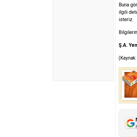
Buna göre
ilgili de
isteriz.
Bilgileri
Ş.A. Yem
(Kaynak