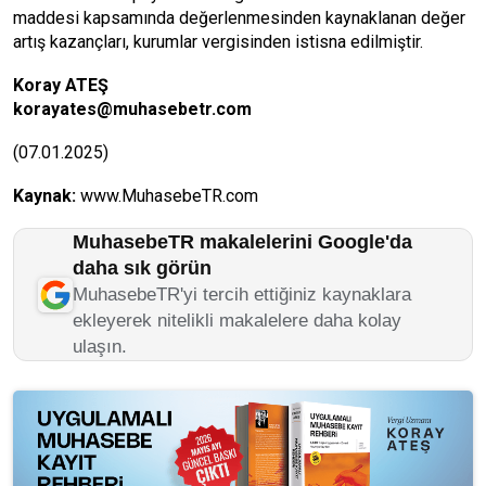
maddesi kapsamında değerlenmesinden kaynaklanan değer
artış kazançları, kurumlar vergisinden istisna edilmiştir.
Koray ATEŞ
korayates@muhasebetr.com
(07.01.2025)
Kaynak:
www.MuhasebeTR.com
MuhasebeTR makalelerini Google'da
daha sık görün
MuhasebeTR'yi tercih ettiğiniz kaynaklara
ekleyerek nitelikli makalelere daha kolay
ulaşın.