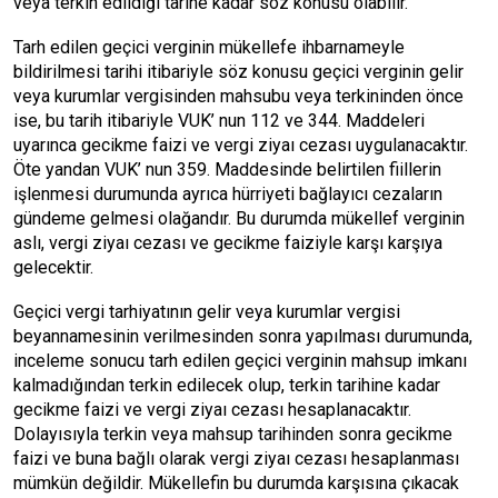
veya terkin edildiği tarihe kadar söz konusu olabilir.
Tarh edilen geçici verginin mükellefe ihbarnameyle
bildirilmesi tarihi itibariyle söz konusu geçici verginin gelir
veya kurumlar vergisinden mahsubu veya terkininden önce
ise, bu tarih itibariyle VUK’ nun 112 ve 344. Maddeleri
uyarınca gecikme faizi ve vergi ziyaı cezası uygulanacaktır.
Öte yandan VUK’ nun 359. Maddesinde belirtilen fiillerin
işlenmesi durumunda ayrıca hürriyeti bağlayıcı cezaların
gündeme gelmesi olağandır. Bu durumda mükellef verginin
aslı, vergi ziyaı cezası ve gecikme faiziyle karşı karşıya
gelecektir.
Geçici vergi tarhiyatının gelir veya kurumlar vergisi
beyannamesinin verilmesinden sonra yapılması durumunda,
inceleme sonucu tarh edilen geçici verginin mahsup imkanı
kalmadığından terkin edilecek olup, terkin tarihine kadar
gecikme faizi ve vergi ziyaı cezası hesaplanacaktır.
Dolayısıyla terkin veya mahsup tarihinden sonra gecikme
faizi ve buna bağlı olarak vergi ziyaı cezası hesaplanması
mümkün değildir. Mükellefin bu durumda karşısına çıkacak