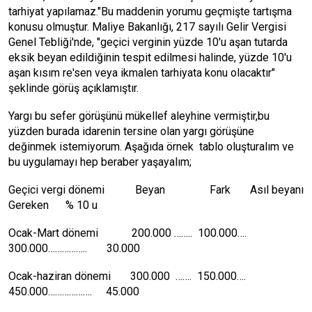
tarhiyat yapılamaz."Bu maddenin yorumu geçmişte tartışma
konusu olmuştur. Maliye Bakanlığı, 217 sayılı Gelir Vergisi
Genel Tebliği'nde, "geçici verginin yüzde 10'u aşan tutarda
eksik beyan edildiğinin tespit edilmesi halinde, yüzde 10'u
aşan kısım re'sen veya ikmalen tarhiyata konu olacaktır"
şeklinde görüş açıklamıştır.
Yargı bu sefer görüşünü mükellef aleyhine vermiştir,bu
yüzden burada idarenin tersine olan yargı görüşüne
değinmek istemiyorum. Aşağıda örnek tablo oluşturalım ve
bu uygulamayı hep beraber yaşayalım;
Geçici vergi dönemi Beyan Fark Asıl beyanı
Gereken % 10 u
Ocak-Mart dönemi 200.000 …….. 100.000….
300.000…………….. 30.000
Ocak-haziran dönemi 300.000 ……. 150.000….
450.000………………. 45.000