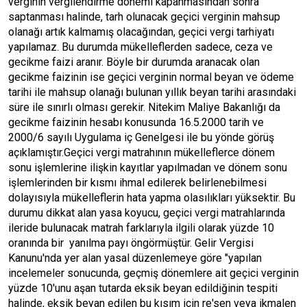
verginin vergilendirme dönemi kapanmasından sonra
saptanması halinde, tarh olunacak geçici verginin mahsup
olanağı artık kalmamış olacağından, geçici vergi tarhiyatı
yapılamaz. Bu durumda mükelleflerden sadece, ceza ve
gecikme faizi aranır. Böyle bir durumda aranacak olan
gecikme faizinin ise geçici verginin normal beyan ve ödeme
tarihi ile mahsup olanağı bulunan yıllık beyan tarihi arasındaki
süre ile sınırlı olması gerekir. Nitekim Maliye Bakanlığı da
gecikme faizinin hesabı konusunda 16.5.2000 tarih ve
2000/6 sayılı Uygulama iç Genelgesi ile bu yönde görüş
açıklamıştır.Geçici vergi matrahının mükelleflerce dönem
sonu işlemlerine ilişkin kayıtlar yapılmadan ve dönem sonu
işlemlerinden bir kısmı ihmal edilerek belirlenebilmesi
dolayısıyla mükelleflerin hata yapma olasılıkları yüksektir. Bu
durumu dikkat alan yasa koyucu, geçici vergi matrahlarında
ileride bulunacak matrah farklarıyla ilgili olarak yüzde 10
oranında bir yanılma payı öngörmüştür. Gelir Vergisi
Kanunu'nda yer alan yasal düzenlemeye göre "yapılan
incelemeler sonucunda, geçmiş dönemlere ait geçici verginin
yüzde 10'unu aşan tutarda eksik beyan edildiğinin tespiti
halinde, eksik beyan edilen bu kısım için re'sen veya ikmalen