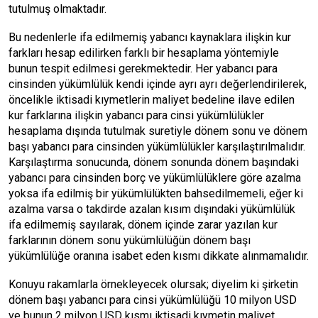
tutulmuş olmaktadır.
Bu nedenlerle ifa edilmemiş yabancı kaynaklara ilişkin kur
farkları hesap edilirken farklı bir hesaplama yöntemiyle
bunun tespit edilmesi gerekmektedir. Her yabancı para
cinsinden yükümlülük kendi içinde ayrı ayrı değerlendirilerek,
öncelikle iktisadi kıymetlerin maliyet bedeline ilave edilen
kur farklarına ilişkin yabancı para cinsi yükümlülükler
hesaplama dışında tutulmak suretiyle dönem sonu ve dönem
başı yabancı para cinsinden yükümlülükler karşılaştırılmalıdır.
Karşılaştırma sonucunda, dönem sonunda dönem başındaki
yabancı para cinsinden borç ve yükümlülüklere göre azalma
yoksa ifa edilmiş bir yükümlülükten bahsedilmemeli, eğer ki
azalma varsa o takdirde azalan kısım dışındaki yükümlülük
ifa edilmemiş sayılarak, dönem içinde zarar yazılan kur
farklarının dönem sonu yükümlülüğün dönem başı
yükümlülüğe oranına isabet eden kısmı dikkate alınmamalıdır.
Konuyu rakamlarla örnekleyecek olursak; diyelim ki şirketin
dönem başı yabancı para cinsi yükümlülüğü 10 milyon USD
ve bunun 2 milyon USD kısmı iktisadi kıymetin maliyet