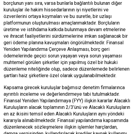
borçlunun yanı sıra, varsa bunlarla bağlantılı bulunan diğer
kuruluşlar ile hakim hissedarlarının iyi niyetlerini ve
özverilerini ortaya koymaları ve bu suretle, bir uzlaşı
platformunun oluşturulması amaçlanmaktadır. Borçluların
üretime ve istihdama katkıda bulunmaya devam etmelerine
ve ihracat faaliyetlerini sürdürmelerine imkan sağlanacak bir
geri ödeme planına kavuşmaları öngörülmektedir. Finansal
Yeniden Yapılandırma Çerçeve Anlaşması, borç geri
ödemelerinde geçici sorun yaşayan veya sorun yaşaması
muhtemel görülen şirketler için yapılmış özel bir hukuki
düzenleme niteliğinde olup, sadece düzenlemede belirlenen
şartları haiz şirketlere özel olarak uygulanabilmektedir.
Kapsama girecek kuruluşlar bağımsız denetim firmalarınca
ayrıntılı inceleme ve değerlendirmeye tabi tutulmaktadır.
Finansal Yeniden Yapılandırmaya (FYY) ilişkin kararlar Alacaklı
Kuruluşların alacak toplamının 2/3’ünü ve Alacaklı Kuruluşların
en az ikisini temsil eden Alacaklı Kuruluşların aynı yöndeki
kararıyla alınabilmektedir. Finansal yapılandırma kapsamında
düzenlenecek sözleşmelere ilişkin işlemler harçlardan,
damga vergisinden, kullandırılacak krediler kaynak kullanımı