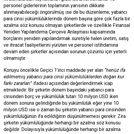
personel giderlerinin toplamının yarısının dikkate
alınmayabileceği öngörülmüş ise de bu düzenleme; yabancı
para cinsi yükümlülüklerinde dönem başına göre çok fazla bir
azalma söz konusu olmayan şirketlerde ve özellikle Finansal
Yeniden Yapılandırma Çerçeve Anlaşması kapsamında
borçlarını yeniden yapılandırmak suretiyle halen üretim, satış
ve ihracat faaliyetlerini yürüten ve personel istihdamına
devam eden şirketler açısından sorunun çözümü için yeterli
olmamıştır.
Konuyu öncelikle Geçici 1’inci maddede yer alan
“henüz ifa
edilmemiş yabancı para cinsi yükümlülüklerden doğan kur
farkı zararları”
ifadesi açısından değerlendirmek icap
etmektedir. Bir şirketin dönem başındaki yabancı para
cinsinden borç ve yükümlülük tutarı 10 milyon USD iken
dönem sonuna gelindiğinde bu yükümlülük eğer yine 10
milyon USD ise o zaman bu şirketin yabancı para cinsinden
yükümlülüğünün ifa edildiğinin düşünülmemesi gerekir. Zira
şirketin yükümlülüğünde herhangi bir azalma söz konusu
değildir. Dolayısıyla yükümlülüğünde herhangi bir azalma