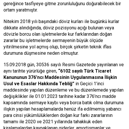
gereğince tasfiyeye gitme zorunluluğunu doğurabilecek bir
ortam yaratmıştır.
Nitekim 2018 yılı başındaki döviz kurları ile bugünkü kurlar
dikkate alındığında, döviz pozisyonu açığı bulunan veya
dövizle borcu olan işletmelerde kur farklarından doğan
zararlar bu işletmelerde sermayenin büyük ölçüde
yitirilmesine yol açmış olup, birçok şirketin teknik iflas
durumuna düşmesine neden olmuştur.
15.09.2018 gün, 30536 sayılı Resmi Gazetede yayınlanan ve
aynı tarihte yürürlüğe giren,
“6102 sayılı Türk Ticaret
Kanununun 376’ncı Maddesinin Uygulanmasına İlişkin
Usul ve Esaslar Hakkında Tebliğ”
in Geçici 1’inci
maddesinde yapılan düzenleme ve bu düzenlemede yapılan
değişiklikler ile 01.01.2023 tarihine kadar 376’ncı madde
kapsamında sermaye kaybı veya borca batık olma durumuna
ilişkin yapılan hesaplamalarda henüz ifa edilmemiş yabancı
para cinsi yükümlülüklerden doğan kur farkı zararlarının
tamamı ile 2020 ve 2021 yıllarında tahakkuk eden
kiralamalardan kaynaklanan giderler, amortismanlar ve