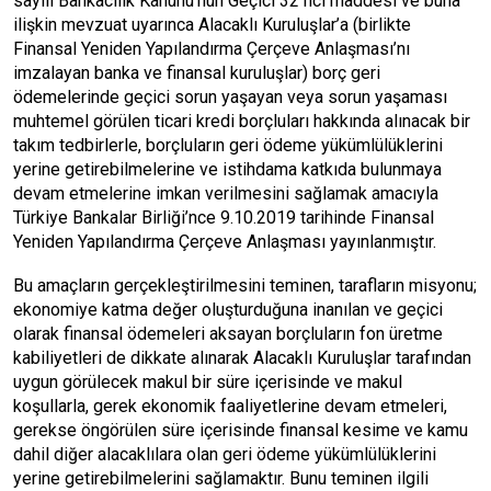
sayılı Bankacılık Kanunu’nun Geçici 32 nci maddesi ve buna
ilişkin mevzuat uyarınca Alacaklı Kuruluşlar’a (birlikte
Finansal Yeniden Yapılandırma Çerçeve Anlaşması’nı
imzalayan banka ve finansal kuruluşlar) borç geri
ödemelerinde geçici sorun yaşayan veya sorun yaşaması
muhtemel görülen ticari kredi borçluları hakkında alınacak bir
takım tedbirlerle, borçluların geri ödeme yükümlülüklerini
yerine getirebilmelerine ve istihdama katkıda bulunmaya
devam etmelerine imkan verilmesini sağlamak amacıyla
Türkiye Bankalar Birliği’nce 9.10.2019 tarihinde Finansal
Yeniden Yapılandırma Çerçeve Anlaşması yayınlanmıştır.
Bu amaçların gerçekleştirilmesini teminen, tarafların misyonu;
ekonomiye katma değer oluşturduğuna inanılan ve geçici
olarak finansal ödemeleri aksayan borçluların fon üretme
kabiliyetleri de dikkate alınarak Alacaklı Kuruluşlar tarafından
uygun görülecek makul bir süre içerisinde ve makul
koşullarla, gerek ekonomik faaliyetlerine devam etmeleri,
gerekse öngörülen süre içerisinde finansal kesime ve kamu
dahil diğer alacaklılara olan geri ödeme yükümlülüklerini
yerine getirebilmelerini sağlamaktır. Bunu teminen ilgili