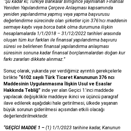
“Şu kadar ki; Türkiye Bankalar Birliğince yayınlanan Finansal
Yeniden Yapılandırma Çerçeve Anlaşması kapsamında
yeniden yapılandırma yapmış veya yapma başvurusu
değerlendirme sürecinde olan şirketler için 376’ncı maddenin
sermaye kaybı veya borca batık olma durumuna ilişkin
hesaplamalarda 1/1/2018 – 31/12/2022 tarihleri arasında
oluşan tüm kur farkları ile finansal yapılandırma başvuru
süresi ve belirlenen finansal yapılandırma anlaşması
süresinin sonuna kadar finansal borçlanmalardan doğan kur
farkı zararları dikkate alınmaz.”
Sonuç olarak, yukarıda yer verdiğimiz ayrıntılı gerekçelerle
birlikte
“6102 sayılı Türk Ticaret Kanununun 376 ncı
Maddesinin Uygulanmasına İlişkin Usul ve Esaslar
Hakkında Tebliğ”
inde yer alan Geçici 1.’inci maddede
yapılacak değişiklikle maddeye ikinci ve üçüncü paragraf
ilave edilerek aşağıdaki hale getirilmesi, ülkede yaşanan
büyük sorunun giderilmesi açısından etkili olacağı
değerlendirilmektedir.
“
GEÇİCİ MADDE 1 –
(1) 1/1/2023 tarihine kadar, Kanunun