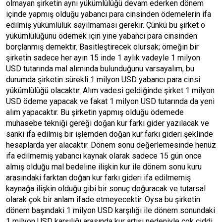
olmayan şirketin aynı yükümlülüğü devam ederken dönem
içinde yapmış olduğu yabancı para cinsinden ödemelerin ifa
edilmiş yükümlülük sayılmaması gerekir. Çünkü bu şirket o
yükümlülüğünü ödemek için yine yabancı para cinsinden
borçlanmış demektir. Basitleştirecek olursak; örneğin bir
şirketin sadece her ayın 15 inde 1 aylık vadeyle 1 milyon
USD tutarında mal alımında bulunduğunu varsayalım, bu
durumda şirketin sürekli 1 milyon USD yabancı para cinsi
yükümlülüğü olacaktır. Alım vadesi geldiğinde şirket 1 milyon
USD ödeme yapacak ve fakat 1 milyon USD tutarında da yeni
alım yapacaktır. Bu şirketin yapmış olduğu ödemede
muhasebe tekniği gereği doğan kur farkı gider yazılacak ve
sanki ifa edilmiş bir işlemden doğan kur farkı gideri şeklinde
hesaplarda yer alacaktır. Dönem sonu değerlemesinde henüz
ifa edilmemiş yabancı kaynak olarak sadece 15 gün önce
almış olduğu mal bedeline ilişkin kur ile dönem sonu kuru
arasındaki farktan doğan kur farkı gideri ifa edilmemiş
kaynağa ilişkin olduğu gibi bir sonuç doğuracak ve tutarsal
olarak çok bir anlam ifade etmeyecektir. Oysa bu şirketin
dönem başındaki 1 milyon USD karşılığı ile dönem sonundaki
1 milyon USD karşılığı arasında kur artışı nedeniyle çok ciddi