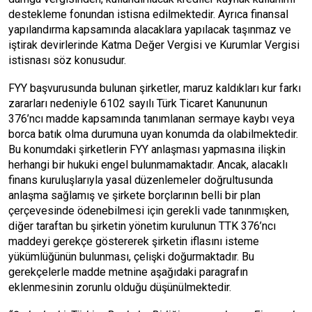
destekleme fonundan istisna edilmektedir. Ayrıca finansal
yapılandırma kapsamında alacaklara yapılacak taşınmaz ve
iştirak devirlerinde Katma Değer Vergisi ve Kurumlar Vergisi
istisnası söz konusudur.
FYY başvurusunda bulunan şirketler, maruz kaldıkları kur farkı
zararları nedeniyle 6102 sayılı Türk Ticaret Kanununun
376’ncı madde kapsamında tanımlanan sermaye kaybı veya
borca batık olma durumuna uyan konumda da olabilmektedir.
Bu konumdaki şirketlerin FYY anlaşması yapmasına ilişkin
herhangi bir hukuki engel bulunmamaktadır. Ancak, alacaklı
finans kuruluşlarıyla yasal düzenlemeler doğrultusunda
anlaşma sağlamış ve şirkete borçlarının belli bir plan
çerçevesinde ödenebilmesi için gerekli vade tanınmışken,
diğer taraftan bu şirketin yönetim kurulunun TTK 376’ncı
maddeyi gerekçe göstererek şirketin iflasını isteme
yükümlüğünün bulunması, çelişki doğurmaktadır. Bu
gerekçelerle madde metnine aşağıdaki paragrafın
eklenmesinin zorunlu olduğu düşünülmektedir.