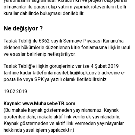
yaratmasının sağlanması. Kısaca fikri ve projesi olup parası
olmayanlar ile parası olup yatırım yapmak isteyenlerin belli
kurallar dahilinde buluşması denilebilir.
Ne değişiyor ?
Taslak Tebliğ ile 6362 sayılı Sermaye Piyasası Kanunu’na
eklenen hükümlerle düzenlenen kitle fonlamasına ilişkin usul
ve esaslar belirlenip netleştiriliyor.
Taslak Tebliğ’e ilişkin görüşleriniz var ise 4 Şubat 2019
tarihine kadar kitlefonlamasitebligi@spk.gov.tr adresine e-
posta ile veya SPK’ya yazılı olarak iletilebilirsiniz
19.02.2019
Kaynak:
www.MuhasebeTR.com
(Bu makale kaynak göstermeden yayınlanamaz. Kaynak
gösterilse dahi, makale aktif link verilerek yayınlanabilir.
Kaynak göstermeden ve aktif link vermeden yayınlayanlar
hakkında yasal işlem yapılacaktır.)