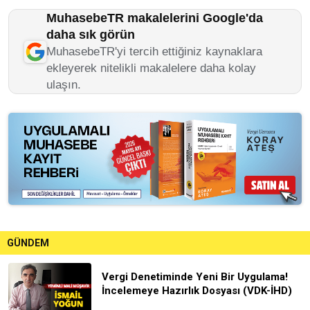
MuhasebeTR makalelerini Google'da
daha sık görün
MuhasebeTR'yi tercih ettiğiniz kaynaklara
ekleyerek nitelikli makalelere daha kolay
ulaşın.
GÜNDEM
Vergi Denetiminde Yeni Bir Uygulama!
İncelemeye Hazırlık Dosyası (VDK-İHD)