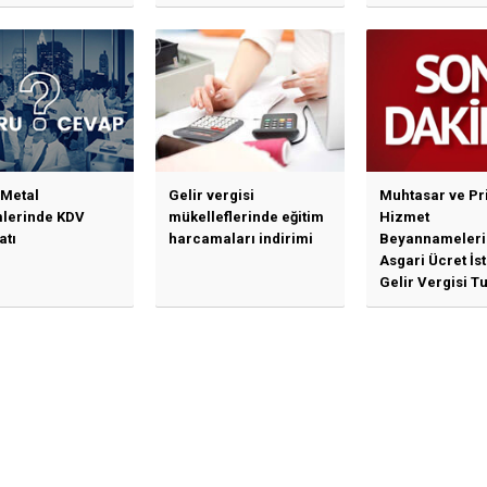
en Özet Başlıklar
SPK’dan Kritik Hamle
Haberlerine Sermaye
Piyasası Kurulundan
Yalanlama Ve Yerinde
Bir Açıklama Geldi
 Metal
Gelir vergisi
Muhtasar ve Pr
mlerinde KDV
mükelleflerinde eğitim
Hizmet
atı
harcamaları indirimi
Beyannameleri
Asgari Ücret İs
Gelir Vergisi Tu
Güncellenmesi
İlişkin Duyuru