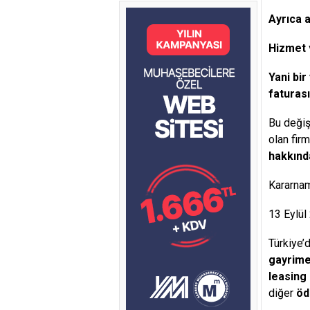
Ayrıca a
Hizmet 
Yani bir
faturas
Bu değiş
olan firm
hakkında
Kararnam
13 Eylül
Türkiye’
gayrimen
leasing
diğer
öd