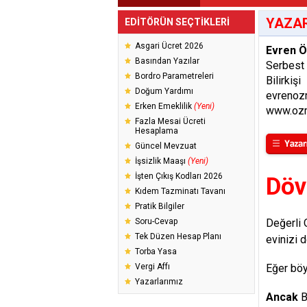
YAZAR
EDİTÖRÜN SEÇTİKLERİ
Asgari Ücret 2026
Evren 
Basından Yazılar
Serbest
Bordro Parametreleri
Bilirkişi
Doğum Yardımı
evrenoz
Erken Emeklilik
(Yeni)
www.ozm
Fazla Mesai Ücreti
Hesaplama
Güncel Mevzuat
İşsizlik Maaşı
(Yeni)
İşten Çıkış Kodları 2026
Döv
Kıdem Tazminatı Tavanı
Pratik Bilgiler
Soru-Cevap
Değerli 
Tek Düzen Hesap Planı
evinizi 
Torba Yasa
Vergi Affı
Eğer böy
Yazarlarımız
Ancak
B