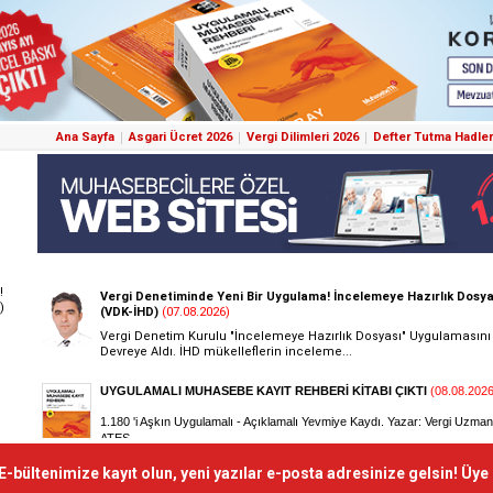
Ana Sayfa
Asgari Ücret 2026
Vergi Dilimleri 2026
Defter Tutma Hadler
!
)
E-bültenimize kayıt olun, yeni yazılar e-posta adresinize gelsin! Üye