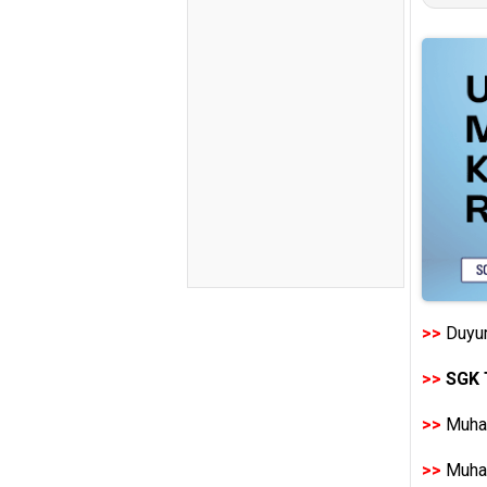
>>
Duyur
>>
SGK 
>>
Muhas
>>
Muhas