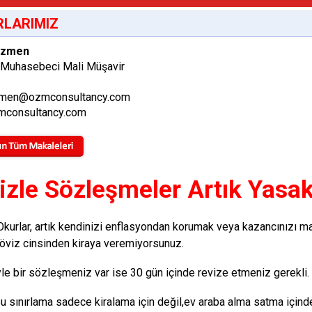
LARIMIZ
Özmen
 Muhasebeci Mali Müşavir
men@ozmconsultancy.com
consultancy.com
izle Sözleşmeler Artık Yasa
Okurlar, artık kendinizi enflasyondan korumak veya kazancınızı m
döviz cinsinden kiraya veremiyorsunuz.
le bir sözleşmeniz var ise 30 gün içinde revize etmeniz gerekli.
u sınırlama sadece kiralama için değil,ev araba alma satma içinde