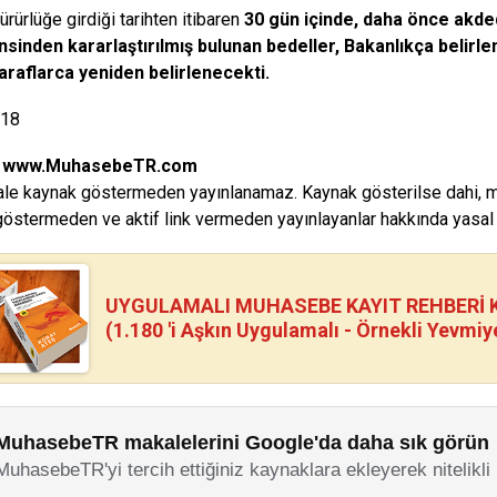
ürürlüğe girdiği tarihten itibaren
30 gün içinde, daha önce akde
nsinden kararlaştırılmış bulunan bedeller, Bakanlıkça belirle
araflarca yeniden belirlenecekti.
018
:
www.MuhasebeTR.com
le kaynak göstermeden yayınlanamaz. Kaynak gösterilse dahi, makal
östermeden ve aktif link vermeden yayınlayanlar hakkında yasal i
UYGULAMALI MUHASEBE KAYIT REHBERİ Kİ
(1.180 'i Aşkın Uygulamalı - Örnekli Yevmiy
MuhasebeTR makalelerini Google'da daha sık görün
MuhasebeTR'yi tercih ettiğiniz kaynaklara ekleyerek nitelikli