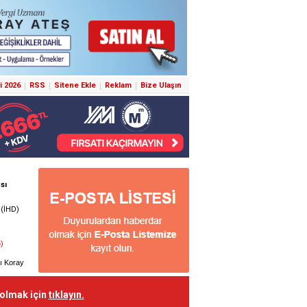
i 2026
RSS
Sitene Ekle
Reklam
Bize Ulaşın
 olmak için
tıklayın.