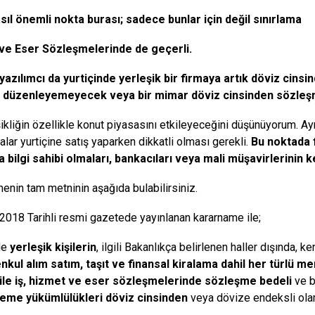
sıl önemli nokta burası; sadece bunlar için değil sınırlama
ve Eser Sözleşmelerinde de geçerli.
 yazılımcı da yurtiçinde yerleşik bir firmaya artık döviz cin
ı düzenleyemeyecek veya bir mimar döviz cinsinden sözle
ikliğin özellikle konut piyasasını etkileyeceğini düşünüyorum. Ayr
alar yurtiçine satış yaparken dikkatli olması gerekli.
Bu noktada 
 bilgi sahibi olmaları, bankacıları veya mali müşavirlerinin k
enin tam metninin aşağıda bulabilirsiniz.
 2018 Tarihli resmi gazetede yayınlanan kararname ile;
de
yerleşik kişilerin
, ilgili Bakanlıkça belirlenen haller dışında, k
kul alım satım, taşıt ve finansal kiralama dahil her türlü m
 ile iş, hizmet ve eser sözleşmelerinde sözleşme bedeli
ve b
eme yükümlülükleri döviz cinsinden
veya dövize endeksli olara