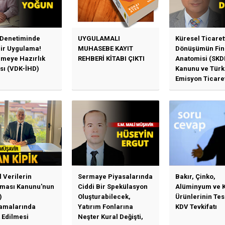
 Denetiminde
UYGULAMALI
Küresel Ticaret
Bir Uygulama!
MUHASEBE KAYIT
Dönüşümün Fin
emeye Hazırlık
REHBERİ KİTABI ÇIKTI
Anatomisi (SKD
sı (VDK-İHD)
Kanunu ve Türk
Emisyon Ticare
Sistemi (TR-ETS
Uygulama Esasl
l Verilerin
Sermaye Piyasalarında
Bakır, Çinko,
ması Kanunu'nun
Ciddi Bir Spekülasyon
Alüminyum ve 
)
Oluşturabilecek,
Ürünlerinin Te
amalarında
Yatırım Fonlarına
KDV Tevkifatı
 Edilmesi
Neşter Kural Değişti,