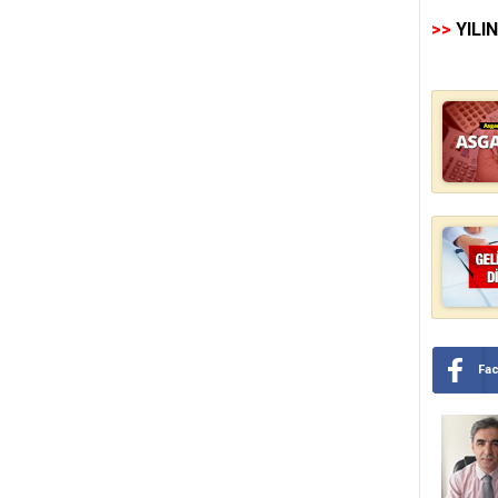
>>
YILI
Fa