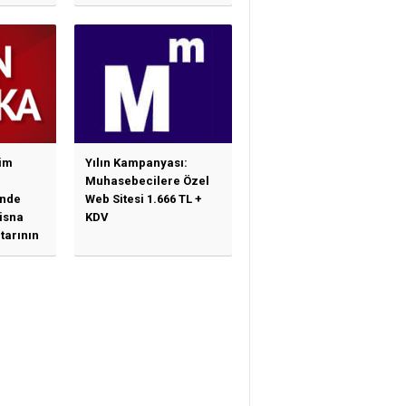
im
Yılın Kampanyası:
Muhasebecilere Özel
nde
Web Sitesi 1.666 TL +
tisna
KDV
tarının
ne