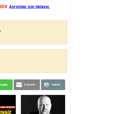
 KDV
Ayrıntılar için tıklayın.
?
tsapp
E-posta
Yazdır