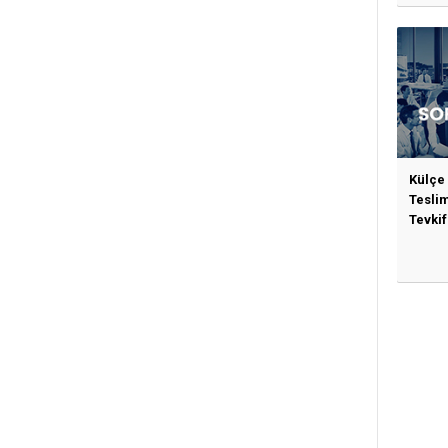
Gerek
Külçe
Tesli
Tevkif