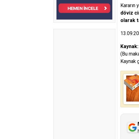
Kararın y
döviz ci
olarak t
13.09.2
Kaynak
(Bu maka
Kaynak g