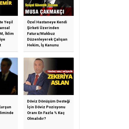
te Yeşil
Özel Hastaneye Kendi
ansal
Şirketi Üzerinden
M, İklim
Fatura/Makbuz
iye
Düzenleyerek Çalışan
t
Hekim, İş Kanunu
)
Hükümlerinden
arı)
Yararlanabilir Mi?
Döviz Dönüşüm Desteği
Kurşun
İçin Döviz Pozisyonu
sliminde
Oranı En Fazla % Kaç
Olmalıdır?