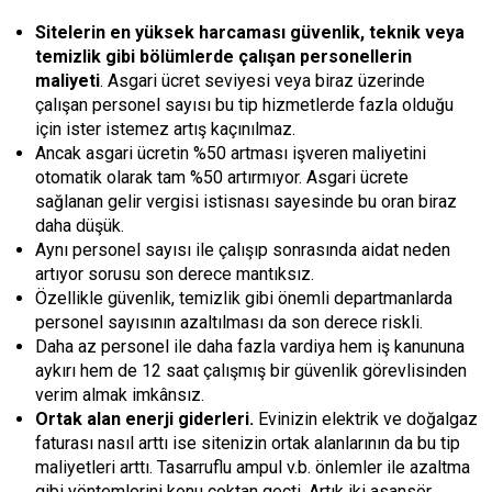
Sitelerin en yüksek harcaması güvenlik, teknik veya
temizlik gibi bölümlerde çalışan personellerin
maliyeti
. Asgari ücret seviyesi veya biraz üzerinde
çalışan personel sayısı bu tip hizmetlerde fazla olduğu
için ister istemez artış kaçınılmaz.
Ancak asgari ücretin %50 artması işveren maliyetini
otomatik olarak tam %50 artırmıyor. Asgari ücrete
sağlanan gelir vergisi istisnası sayesinde bu oran biraz
daha düşük.
Aynı personel sayısı ile çalışıp sonrasında aidat neden
artıyor sorusu son derece mantıksız.
Özellikle güvenlik, temizlik gibi önemli departmanlarda
personel sayısının azaltılması da son derece riskli.
Daha az personel ile daha fazla vardiya hem iş kanununa
aykırı hem de 12 saat çalışmış bir güvenlik görevlisinden
verim almak imkânsız.
Ortak alan enerji giderleri.
Evinizin elektrik ve doğalgaz
faturası nasıl arttı ise sitenizin ortak alanlarının da bu tip
maliyetleri arttı. Tasarruflu ampul v.b. önlemler ile azaltma
gibi yöntemlerini konu çoktan geçti. Artık iki asansör