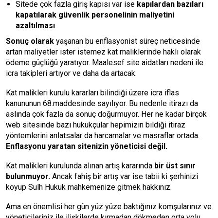
Sitede çok fazla giriş kapısı var ise
kapılardan bazıları
kapatılarak güvenlik personelinin maliyetini
azaltılması
Sonuç olarak
yaşanan bu enflasyonist süreç neticesinde
artan maliyetler ister istemez kat maliklerinde haklı olarak
ödeme güçlüğü yaratıyor. Maalesef site aidatları nedeni ile
icra takipleri artıyor ve daha da artacak.
Kat malikleri kurulu kararları bilindiği üzere icra iflas
kanununun 68.maddesinde sayılıyor. Bu nedenle itirazı da
aslında çok fazla da sonuç doğurmuyor. Her ne kadar birçok
web sitesinde bazı hukukçular hepimizin bildiği itiraz
yöntemlerini anlatsalar da harcamalar ve masraflar ortada.
Enflasyonu yaratan sitenizin yöneticisi değil.
Kat malikleri kurulunda alınan artış kararında
bir üst sınır
bulunmuyor.
Ancak fahiş bir artış var ise tabii ki şerhinizi
koyup Sulh Hukuk mahkemenize gitmek hakkınız.
Ama en önemlisi her gün yüz yüze baktığınız komşularınız ve
yöneticileriniz ile ilişkilerde kırmadan dökmeden orta yolu