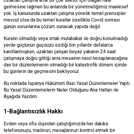
Uzaktan Çalışma artık bir çok sektör için olağan hale
gelmesine rağmen bu anlamda bir yönetmeliğimiz maalesef
yok. İş kanununda uzaktan çalışma yönelik temel prensipler
mevcut olsa da bu temel kurallar özellikle Covid sonrası
günün sorunlarına çözüm sunacak yapıda değil.
Kuralın olmadığı veya ortak mutabakat ile doğru konulmadığı
yerde güçlünün güçsüzü ezdiği bin yıllardır defalarca
kanıtlanmışken, uzaktan çalışan beyaz yakanın 24 saat
çalışmaya doğru gittiği ama mesainin nasıl hesaplanacağına
dair bir düzenlemenin olmadığı bir katastrofik dönem içinde
bu günlerin de geçmesini bekliyoruz.
Bu noktada İspanya Hükümeti Bazı Yasal Düzenlemeler Yaptı.
Bu Yasal Düzenlemelerin Neler Olduğunu Ana Hatları ile
Aşağıda Yazdım.
1-Bağlantısızlık Hakkı
Evden veya ofis dışından çalıştığımızda her dakika
telefonunuzu, mailinizi, mesajlarınızı kontrol etmek bir