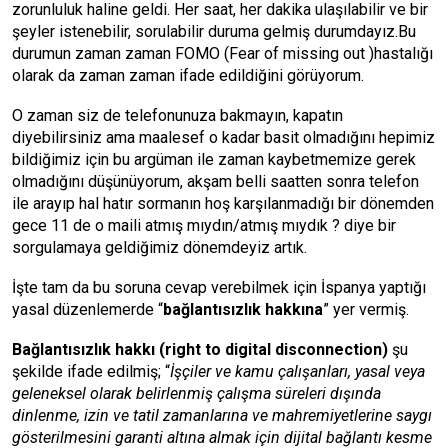
zorunluluk haline geldi. Her saat, her dakika ulaşılabilir ve bir
şeyler istenebilir, sorulabilir duruma gelmiş durumdayız.Bu
durumun zaman zaman FOMO (Fear of missing out )hastalığı
olarak da zaman zaman ifade edildiğini görüyorum.
O zaman siz de telefonunuza bakmayın, kapatın
diyebilirsiniz ama maalesef o kadar basit olmadığını hepimiz
bildiğimiz için bu argüman ile zaman kaybetmemize gerek
olmadığını düşünüyorum, akşam belli saatten sonra telefon
ile arayıp hal hatır sormanın hoş karşılanmadığı bir dönemden
gece 11 de o maili atmış mıydın/atmış mıydık ? diye bir
sorgulamaya geldiğimiz dönemdeyiz artık.
İşte tam da bu soruna cevap verebilmek için İspanya yaptığı
yasal düzenlemerde “
bağlantısızlık hakkına
” yer vermiş.
Bağlantısızlık hakkı (right to digital disconnection)
şu
şekilde ifade edilmiş; “
İşçiler ve kamu çalışanları, yasal veya
geleneksel olarak belirlenmiş çalışma süreleri dışında
dinlenme, izin ve tatil zamanlarına ve mahremiyetlerine saygı
gösterilmesini garanti altına almak için dijital bağlantı kesme