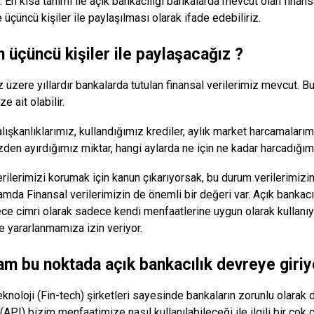
m. En kısa tanımı ile açık bankacılığı bankalarda mevcut olan finans
 üçüncü kişiler ile paylaşılması olarak ifade edebiliriz.
 üçüncü kişiler ile paylaşacağız ?
z üzere yıllardır bankalarda tutulan finansal verilerimiz mevcut. B
ze ait olabilir.
ışkanlıklarımız, kullandığımız krediler, aylık market harcamalarım
den ayırdığımız miktar, hangi aylarda ne için ne kadar harcadığımı
rilerimizi korumak için kanun çıkarıyorsak, bu durum verilerimizi
mda Finansal verilerimizin de önemli bir değeri var. Açık bankacıl
ce cimri olarak sadece kendi menfaatlerine uygun olarak kullanıyor
 yararlanmamıza izin veriyor.
tam bu noktada açık bankacılık devreye giriy
eknoloji (Fin-tech) şirketleri sayesinde bankaların zorunlu olarak
 (API) bizim menfaatimize nasıl kullanılabileceği ile ilgili bir çok