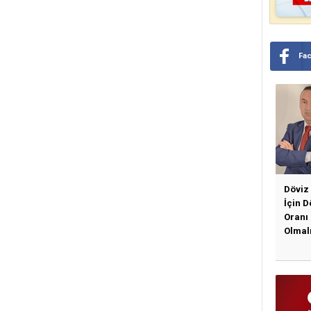
Fa
Döviz
İçin 
Oranı
Olmal