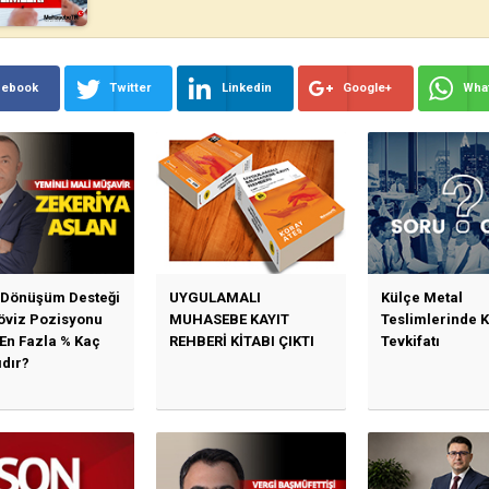
cebook
Twitter
Linkedin
Google+
Wha
 Dönüşüm Desteği
UYGULAMALI
Külçe Metal
Döviz Pozisyonu
MUHASEBE KAYIT
Teslimlerinde 
 En Fazla % Kaç
REHBERİ KİTABI ÇIKTI
Tevkifatı
ıdır?