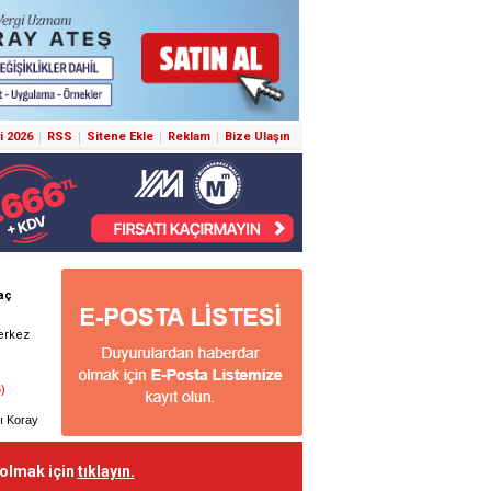
i 2026
RSS
Sitene Ekle
Reklam
Bize Ulaşın
 olmak için
tıklayın.