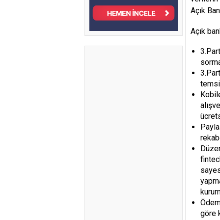
Açık Ban
Açık ban
3.Par
sorma
3.Par
temsi
Kobile
alışv
ücret
Payla
rekab
Düzen
finte
sayes
yapma
kurum
Ödeme
göre 