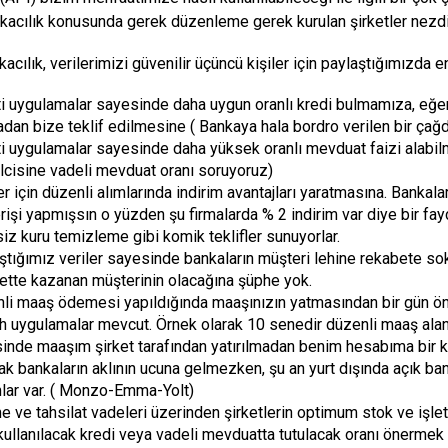
kacılık konusunda gerek düzenleme gerek kurulan şirketler nezdi
kacılık, verilerimizi güvenilir üçüncü kişiler için paylaştığımızda 
ti uygulamalar sayesinde daha uygun oranlı kredi bulmamıza, eğer 
dan bize teklif edilmesine ( Bankaya hala bordro verilen bir çağd
ti uygulamalar sayesinde daha yüksek oranlı mevduat faizi alabil
lcisine vadeli mevduat oranı soruyoruz)
r için düzenli alımlarında indirim avantajları yaratmasına. Bankala
erişi yapmışsın o yüzden şu firmalarda % 2 indirim var diye bir fa
siz kuru temizleme gibi komik teklifler sunuyorlar.
ştığımız veriler sayesinde bankaların müşteri lehine rekabete s
ette kazanan müşterinin olacağına şüphe yok.
li maaş ödemesi yapıldığında maaşınızın yatmasından bir gün ön
ch uygulamalar mevcut. Örnek olarak 10 senedir düzenli maaş alan b
inde maaşım şirket tarafından yatırılmadan benim hesabıma bir kaç 
k bankaların aklının ucuna gelmezken, şu an yurt dışında açık ba
lar var. ( Monzo-Emma-Yolt)
 ve tahsilat vadeleri üzerinden şirketlerin optimum stok ve işl
kullanılacak kredi veya vadeli mevduatta tutulacak oranı önermek