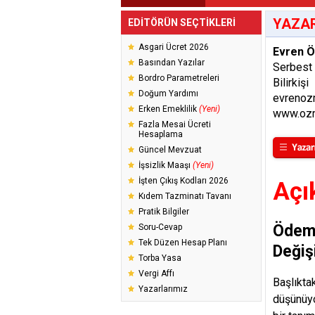
YAZAR
EDİTÖRÜN SEÇTİKLERİ
Asgari Ücret 2026
Evren 
Basından Yazılar
Serbest
Bordro Parametreleri
Bilirkişi
Doğum Yardımı
evrenoz
Erken Emeklilik
(Yeni)
www.ozm
Fazla Mesai Ücreti
Hesaplama
Güncel Mevzuat
İşsizlik Maaşı
(Yeni)
İşten Çıkış Kodları 2026
Açı
Kıdem Tazminatı Tavanı
Pratik Bilgiler
Ödeme
Soru-Cevap
Tek Düzen Hesap Planı
Değiş
Torba Yasa
Vergi Affı
Başlıkta
Yazarlarımız
düşünüyo