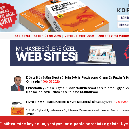
Ana Sayfa
Asgari Ücret 2026
Vergi Dilimleri 2026
Defter Tutma Hadler
E-bültenimize kayıt olun, yeni yazılar e-posta adresinize gelsin! Üye