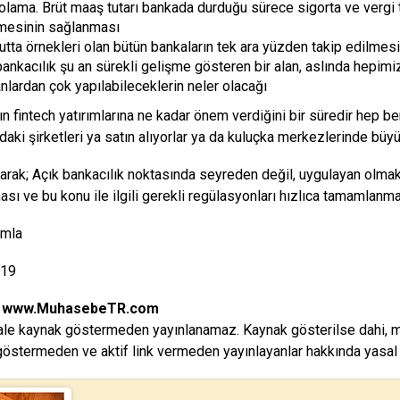
olama. Brüt maaş tutarı bankada durduğu sürece sigorta ve vergi t
esinin sağlanması
tta örnekleri olan bütün bankaların tek ara yüzden takip edilmesi
bankacılık şu an sürekli gelişme gösteren bir alan, aslında hepim
anlardan çok yapılabileceklerin neler olacağı
ın fintech yatırımlarına ne kadar önem verdiğini bir süredir hep be
daki şirketleri ya satın alıyorlar ya da kuluçka merkezlerinde büyü
arak; Açık bankacılık noktasında seyreden değil, uygulayan olmak 
ası ve bu konu ile ilgili gerekli regülasyonları hızlıca tamamlanm
ımla
019
:
www.MuhasebeTR.com
le kaynak göstermeden yayınlanamaz. Kaynak gösterilse dahi, makal
östermeden ve aktif link vermeden yayınlayanlar hakkında yasal i