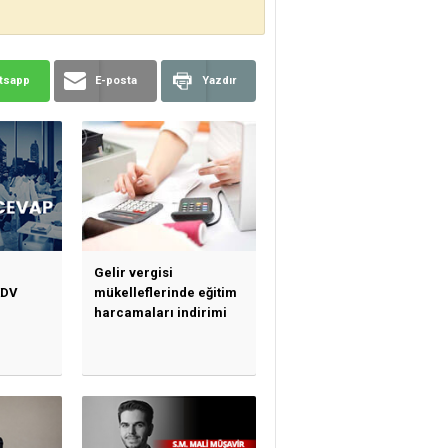
tsapp
E-posta
Yazdır
Gelir vergisi
KDV
mükelleflerinde eğitim
harcamaları indirimi