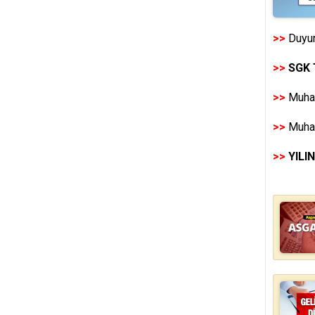
>>
Duyur
>>
SGK 
>>
Muhas
>>
Muhas
>>
YILI