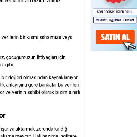
al verilerimizin bizim iznimiz
u verilerin bir kısmı şahsımıza veya
ız, çocuğumuzun ihtiyaçları için
z gibi.
n bir değeri olmasından kaynaklanıyor.
ık anlayışına göre bankalar bu verileri
 ve verinin sahibi olarak bizim sınırlı
or
 dışarıya aktarmak zorunda kaldığı
 çalışma mevcut. Hali hazırda İngiltere