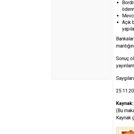
Bordr
ödenm
Mevcu
Açık 
yapıl
Bankalar
mantığın
Sonuç ol
yayınlam
Saygılar
25.11.2
Kaynak
(Bu maka
Kaynak g