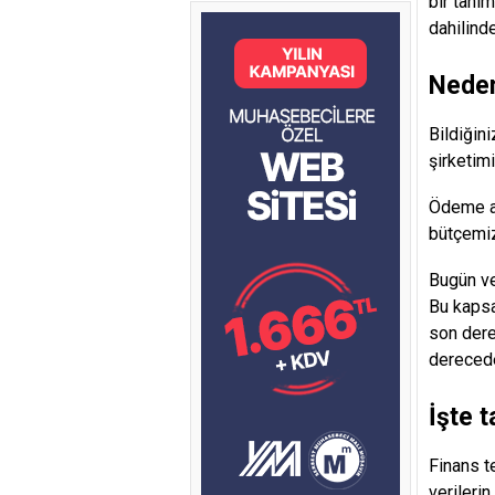
bir tanı
dahilinde
Neden
Bildiğini
şirketimi
Ödeme al
bütçemiz
Bugün ve
Bu kapsa
son dere
derecede
İşte 
Finans t
verilerin