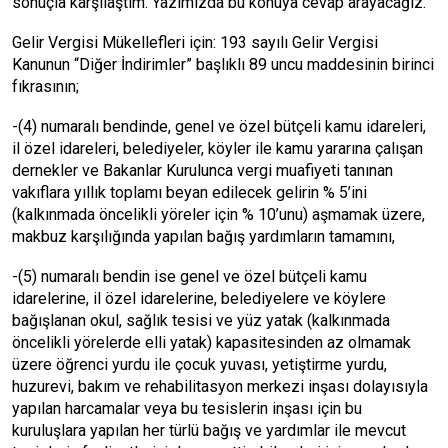
sonuçla karşılaştım. Yazımızda bu konuya cevap arayacağız.
Gelir Vergisi Mükellefleri için: 193 sayılı Gelir Vergisi
Kanunun “Diğer İndirimler” başlıklı 89 uncu maddesinin birinci
fıkrasının;
-(4) numaralı bendinde, genel ve özel bütçeli kamu idareleri,
il özel idareleri, belediyeler, köyler ile kamu yararına çalışan
dernekler ve Bakanlar Kurulunca vergi muafiyeti tanınan
vakıflara yıllık toplamı beyan edilecek gelirin % 5’ini
(kalkınmada öncelikli yöreler için % 10’unu) aşmamak üzere,
makbuz karşılığında yapılan bağış yardımların tamamını,
-(5) numaralı bendin ise genel ve özel bütçeli kamu
idarelerine, il özel idarelerine, belediyelere ve köylere
bağışlanan okul, sağlık tesisi ve yüz yatak (kalkınmada
öncelikli yörelerde elli yatak) kapasitesinden az olmamak
üzere öğrenci yurdu ile çocuk yuvası, yetiştirme yurdu,
huzurevi, bakım ve rehabilitasyon merkezi inşası dolayısıyla
yapılan harcamalar veya bu tesislerin inşası için bu
kuruluşlara yapılan her türlü bağış ve yardımlar ile mevcut