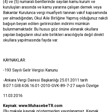
(4) ve (5) numaralı bentlerinde sayılan kamu kurum ve
kuruluşları arasında ve kamu yararına çalışan dernek veya
Bakanlar Kurulunca vergi muafiyeti tanınan vakıf kapsamında
yer almadığından, Okul Aile Birliğine Yapmış olduğunuz nakdi
bağışın beyan edilen gelirinizden indirimi mümkün
bulunmamaktadır. Bu husus göz önüne alınarak okullara
yapılan bağışların okul aile birlikleri aracılığıyla değil direkt
okullara yapılmasında fayda var.
KAYNAKLAR:
-193 Sayılı Gelir Vergisi Kanunu
-Ankara Vergi Dairesi Başkanlığı 25.01.2011 tarih
B.07.1.GIB.4.06.16.01-2010-GVK-89-7-27 sayılı Özelge
11.03.2016
Kaynak:
www.MuhasebeTR.com
(Bu makale kaynak göstermeden yayınlanamaz. Kaynak