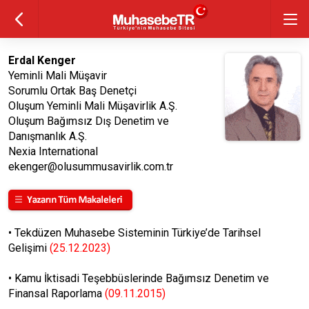
Erdal Kenger
Yeminli Mali Müşavir
Sorumlu Ortak Baş Denetçi
Oluşum Yeminli Mali Müşavirlik A.Ş.
Oluşum Bağımsız Dış Denetim ve
Danışmanlık A.Ş.
Nexia International
ekenger@olusummusavirlik.com.tr
•
Tekdüzen Muhasebe Sisteminin Türkiye’de Tarihsel
Gelişimi
(25.12.2023)
•
Kamu İktisadi Teşebbüslerinde Bağımsız Denetim ve
Finansal Raporlama
(09.11.2015)