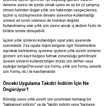
deneme süresi de içinde olmak üzere en az bir yıl çalışmış
olması halinden doğan yıllık izin hakkından vazgeçilemez,
İşçinin iş sözleşmesinin devamı süresince kullanmadığı
izinlere ait ücreti istemesi de mümkün değildir.
Kullanılmamış olan yıllık izin süresi ancak iş akdinin feshi ile
birlikte ücrete dönüşebilir.
İşçinin yıllık izinlerini kullandığını ispat yükü işverende
üzerindedir. Zira ispata ilişkin belgeler ilgili Yönetmelikte
sayılarak belirlenmiş, işverene işçilerin yıllık ücretli izinlerini
gösterir izin kayıt belgesi tutmak zorunluluğu getirilmiştir.
İşveren izinlerin kullandırıldığını imzalı izin defteri veya
eşdeğer belge(Personel izin formu, yıllık izin formu, senelik
izin Formu, vb.) ile kanıtlamalıdır.
Önceki Uygulama Takdiri İndirim İçin Ne
Öngörüyor?
Bilindiği üzere yıllık ücretli izin ücretinden herhangi bir
“hakkaniyet indirimi” ya da “takdiri indirim veya “karineye