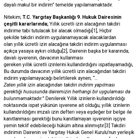
dayalı makul bir indirim” temelde yapılamamaktadır.
Nitekim;
T.C. Yargıtay Başkanlığı 9. Hukuk Dairesinin
çeşitli kararlarında;
Yıllık ücretli izin alacağının takdiri
indirime tabi tutulacak bir alacak olmadığı
[1]
,
Hiçbir
şekilde takdiri indirim uygulanamayacak alacaklardan
olan yıllık ücretli izin alacağına takdiri indirim uygulanması
açıkça yasaya aykırı olduğu
[2]
, Dairenin başka bir kararında;
davalı işverenin, davacının kullanması
gereken yıllık ücretli izinlerini kullandırdığını ispatlayamadığı,
Bu durumda davacının yıllık ücretli izin alacağından takdiri
indirim yapılamayacağı belirtilerek aynen;
“…
Zaten yıllık izin alacağından takdiri indirim yapılması
gerektiği hususunda dairemizin herhangi bir uygulaması da
bulunmamaktadır.”
Denilerek Yıllık izinlerin kullandırıldığı
noktasında ispat yükünün işverene ait olduğu, yıllık izinlerin
kullandırıldığını imzalı izin defteri veya eşdeğer bir belge ile
kanıtlanması gerektiği bunu kanıtlamayan işverenin işçiye
yemin teklif edebileceği hüküm altına alınmıştır.
[3]
Takdiri
indirimin Dairenin ve Yargıtay Hukuk Genel Kurulu’nun yerleşik