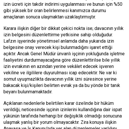
izin ücreti için takdir indirimi uygulanması ve bunun için %50
gibi yüksek bir oran belirlenmesi kanımızca durumu
amaçlanan sonuca ulaşmaktan uzaklaştırmıştır.
Karara ilişkin diğer bir dikkat çekici nokta ise; davacının yıllık
izin belgesini düzenlettirme yetkisine sahip olduğudur.
Lafzın işyerinde yönetimsel anlamda daha yukarıda izin
belgesine onay verecek kişi bulunmadığını işaret ettiği
açıktır. Ancak Genel Müdür ünvanlı işçinin yokluğunda işletme
faaliyetini durdurmayacağına göre düzenlettirilse bile yıllık
izin evrakının en azından yerine vekâlet edecek işveren
vekiline ve ilgililere duyurulması icap edecektir. Ne var ki
somut uyuşmazlıkta davacının yıllık izni süresince yerine
bakacak kişi/kişileri belirten evrak ya da bu yönde bir tanık
beyanı bulunmamaktadır.
Açıklanan nedenlerle belirtilen karar özelinde bir hüküm
verildiği, neticesinde işçinin izinlerini kullandığına dair ispat
yükünün tarafında herhangi bir değişiklik olmadığı sonucuna
ulaşmak yanlış bir yorum olmayacaktır. Zira konuya ilişkin
Anayasa ve İş Kanunu’nda yer alan düzenlemeler varlığını