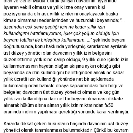
olan ve Genel Müdür olarak çalışan davacının işyerinde
işveren vekili olması ve yıllık izne onay veren kişi
pozisyonunda olması, yıllık izinlerini onaylayacak başka
kimse olmaması nedenlerinden ve huzurdaki beyanında;
"...
üzerinden çok sene geçtiği için ne kadar yıllık izin
kullandığımı hatırlamıyorum, işler çok yoğun olduğu için
bayram tatilleri ile birleştirip kullanırdım. ..."
şeklinde beyanı
doğrultusunda, konu hakkında yerleşmiş kararlardan ayrılarak
üst düzey yönetici olan davacının yıllık izin belgesini
düzenlettirme yetkisine sahip olduğu, 9 yıllık süre içinde izin
kullanmamasının hayatın olağan akışına aykırı olduğu gibi
beyanında da izin kullandığını belirttiğinden ancak ne kadar
yıllık ücretli izin kullandığı yönünde net bir açıklamada
bulunmadığından bahisle dosya kapsamındaki tüm bilgi ve
belgeler, davacının üst düzey yönetici olması ve kaç gün
yıllık izin kullandığına dair net bir beyanı olmaması dikkate
alınarak hüküm altına alınan yıllık izin miktarından %50
oranında indirim yapılması gerektiği yönünde karar verilmiştir.
Kararda dikkat çeken hususların başında davacının üst düzey
yönetici olarak tanımlanması bulunmaktadır. Çünkü bu kavram