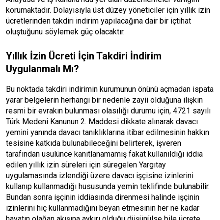
korumaktadır. Dolayısıyla üst düzey yöneticiler için yıllık izin
ücretlerinden takdiri indirim yapılacağına dair bir içtihat
oluştuğunu söylemek güç olacaktır.
Yıllık İzin Ücreti İçin Takdiri İndirim
Uygulanmalı Mı?
Bu noktada takdiri indirimin kurumunun önünü açmadan ispata
yarar belgelerin herhangi bir nedenle zayii olduğuna ilişkin
resmi bir evrakın bulunması olasılığı durumu için, 4721 sayılı
Türk Medeni Kanunun 2. Maddesi dikkate alınarak davacı
yemini yanında davacı tanıklıklarına itibar edilmesinin hakkın
tesisine katkıda bulunabileceğini belirterek, işveren
tarafından usulünce kanıtlanamamış fakat kullanıldığı iddia
edilen yıllık izin süreleri için süregelen Yargıtay
uygulamasında izlendiği üzere davacı işçisine izinlerini
kullanıp kullanmadığı hususunda yemin teklifinde bulunabilir.
Bundan sonra işçinin iddiasında direnmesi halinde işçinin
izinlerini hiç kullanmadığını beyan etmesinin her ne kadar
hayatın olağan akışına aykırı olduğu düşünülse bile ücrete