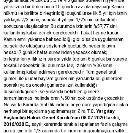
uygulamadır. Ancak bu 3,5 ve 4,5 günlük sürelerin işyerinde
yıllık iznin bir bölümünün 10 günden az olamayacağı Kanun
hükmü ile birlikte birleştirildiği düşünülürse ilk 5 yıl için iznin
yaklaşık 2/3’ünün, sonraki 4 yıl için 1/2'sinin kullanıldığı
sonucuna ulaşılacaktır. Bu durumda izinlerin %57,77’sini
kullanılmış kabul etmek gerekecektir. Fakat her ne kadar
Kanun emri yukarıda bahsedildiği gibi olsa da uygulamanın
bu şekilde olduğunu söylemek güçtür. Bu nedenle aynı
hesabı 7 günlük hafta süresinden yapacak olursak;
birleştirilen yıllık izin süresi yılda toplam 6 günlük bir süreye
tekabül edecektir. Bu durumda ise; izinlerin %36’sının
kullanılmış kabul edilmesi gerekecektir. Tüm genel tatil
günleri ile ulusal bayram günlerinin yarısında bu günlerden
sonraki ya da önceki günlerde izin kullanıldığı
düşünüldüğünde ise yukarıda belirtilen günlere
tamamlanması halinde oran %50’nin çok üstünde çıkacaktır.
Ne var ki Kararda %50’lik indirim neye göre yapıldığına ilişkin
herhangi bir açıklama yapılmamıştır. Zira
T.C. Yargıtay
Başkanlığı
Hukuk Genel Kurulu’nun 08.07.2020 tarihli,
2016/828 E.,
sayılı kararında tanıkla ispatlanan fazla çalışma
ücreti için bile 1/3 oranında bir indirim öngörülmüşken yıllık