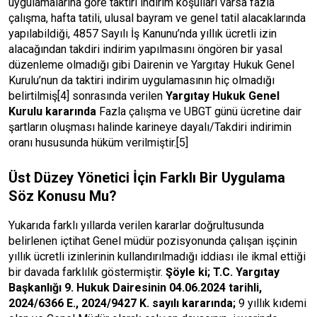
uygulamalarına göre taktiri indirim koşulları varsa fazla
çalışma, hafta tatili, ulusal bayram ve genel tatil alacaklarında
yapılabildiği, 4857 Sayılı İş Kanunu’nda yıllık ücretli izin
alacağından takdiri indirim yapılmasını öngören bir yasal
düzenleme olmadığı gibi Dairenin ve Yargıtay Hukuk Genel
Kurulu’nun da taktiri indirim uygulamasının hiç olmadığı
belirtilmiş
[4]
sonrasında verilen
Yargıtay Hukuk Genel
Kurulu kararında
Fazla çalışma ve UBGT günü ücretine dair
şartların oluşması halinde karineye dayalı/Takdiri indirimin
oranı hususunda hüküm verilmiştir.
[5]
Üst Düzey Yönetici İçin Farklı Bir Uygulama
Söz Konusu Mu?
Yukarıda farklı yıllarda verilen kararlar doğrultusunda
belirlenen içtihat Genel müdür pozisyonunda çalışan işçinin
yıllık ücretli izinlerinin kullandırılmadığı iddiası ile ikmal ettiği
bir davada farklılık göstermiştir.
Şöyle ki; T.C. Yargıtay
Başkanlığı 9. Hukuk Dairesinin 04.06.2024 tarihli,
2024/6366 E., 2024/9427 K. sayılı kararında;
9 yıllık kıdemi