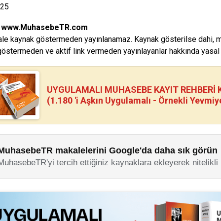
025
:
www.MuhasebeTR.com
le kaynak göstermeden yayınlanamaz. Kaynak gösterilse dahi, makal
östermeden ve aktif link vermeden yayınlayanlar hakkında yasal i
UYGULAMALI MUHASEBE KAYIT REHBERİ Kİ
(1.180 'i Aşkın Uygulamalı - Örnekli Yevmiy
MuhasebeTR makalelerini Google'da daha sık görün
MuhasebeTR'yi tercih ettiğiniz kaynaklara ekleyerek nitelikli