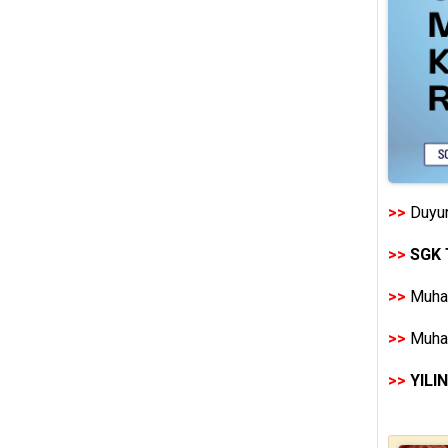
>>
Duyur
>>
SGK 
>>
Muhas
>>
Muhas
>>
YILI