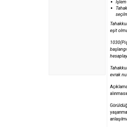
İşlem
Tahak
seçilm
Tahakkuk
eşit olm
1030(Piş
başlangı
hesaplay
Tahakkuk
evrak nu
Açıklama
alınması
Görüldüğ
yaşanmam
anlaşılma