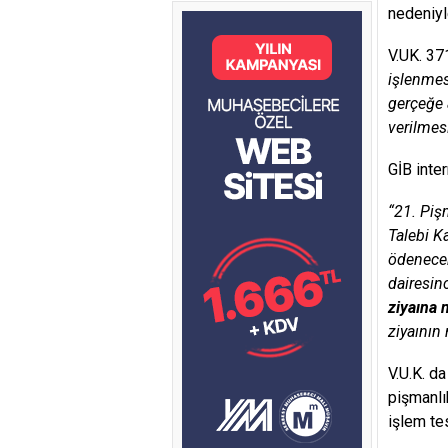
nedeniyl
V.UK. 37
işlenme
gerçeğe 
verilmes
GİB inte
“21. Piş
Talebi K
ödenecek
dairesin
ziyaına 
ziyaının
V.U.K. d
pişmanlı
işlem te