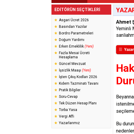
YAZAR
EDİTÖRÜN SEÇTİKLERİ
Asgari Ücret 2026
Ahmet Ş
Basından Yazılar
Yeminli 
Bordro Parametreleri
sanliah
Doğum Yardımı
Erken Emeklilik
(Yeni)
Fazla Mesai Ücreti
Hesaplama
Güncel Mevzuat
Hak
İşsizlik Maaşı
(Yeni)
İşten Çıkış Kodları 2026
Dur
Kıdem Tazminatı Tavanı
Pratik Bilgiler
Beyannam
Soru-Cevap
Tek Düzen Hesap Planı
istenilm
Torba Yasa
seçileme
Vergi Affı
Yazarlarımız
Bu durum
nedenler