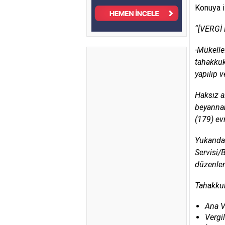
Konuya i
“[VERGİ
-Mükelle
tahakkuk
yapılıp v
Haksız a
beyannam
(179) ev
Yukarıda
Servisi
düzenle
Tahakkuk
Ana Ve
Vergi