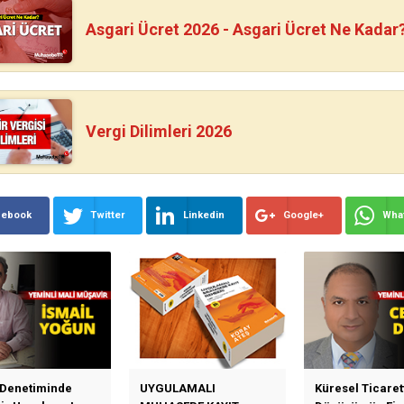
Asgari Ücret 2026 - Asgari Ücret Ne Kadar
Vergi Dilimleri 2026
cebook
Twitter
Linkedin
Google+
Wha
 Denetiminde
UYGULAMALI
Küresel Ticaret