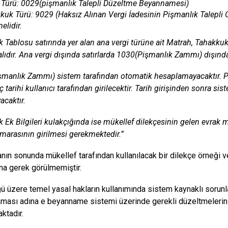
 Türü: 0029(pişmanlık Talepli Düzeltme Beyannamesi)
kuk Türü: 9029 (Haksız Alınan Vergi İadesinin Pişmanlık Talepli O
elidir.
 Tablosu satırında yer alan ana vergi türüne ait Matrah, Tahakku
alıdır. Ana vergi dışında satırlarda 1030(Pişmanlık Zammı) dışınd
manlık Zammı) sistem tarafından otomatik hesaplamayacaktır. 
ç tarihi kullanıcı tarafından girilecektir. Tarih girişinden sonra 
acaktır.
 Ek Bilgileri kulakçığında ise mükellef dilekçesinin gelen evrak
marasının girilmesi gerekmektedir.”
nın sonunda mükellef tarafından kullanılacak bir dilekçe örneği ve
na gerek görülmemiştir.
ü üzere temel yasal hakların kullanımında sistem kaynaklı sorunl
ası adına e beyanname sistemi üzerinde gerekli düzeltmelerin 
ktadır.