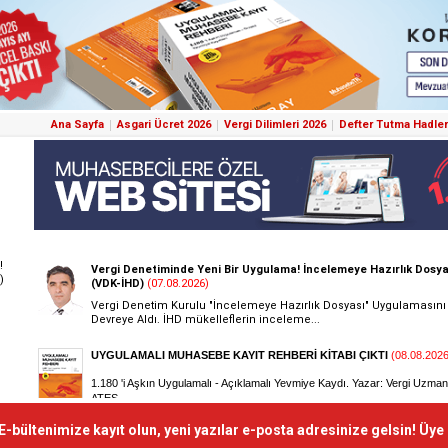
Ana Sayfa
Asgari Ücret 2026
Vergi Dilimleri 2026
Defter Tutma Hadler
!
)
E-bültenimize kayıt olun, yeni yazılar e-posta adresinize gelsin! Üye