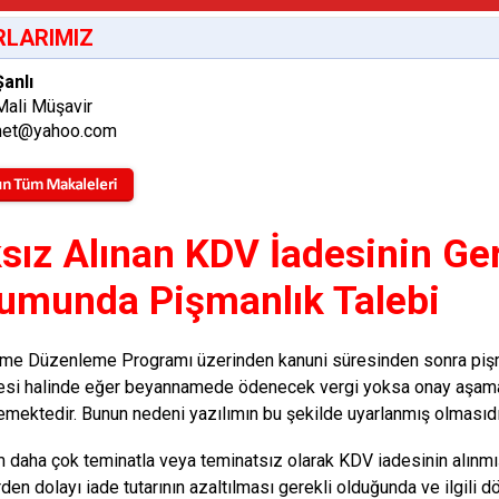
LARIMIZ
anlı
Mali Müşavir
met@yahoo.com
sız Alınan KDV İadesinin Ge
umunda Pişmanlık Talebi
e Düzenleme Programı üzerinden kanuni süresinden sonra pişma
esi halinde eğer beyannamede ödenecek vergi yoksa onay aşamas
mektedir. Bunun nedeni yazılımın bu şekilde uyarlanmış olmasıdı
 daha çok teminatla veya teminatsız olarak KDV iadesinin alınmı
den dolayı iade tutarının azaltılması gerekli olduğunda ve ilg