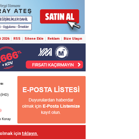
i 2026
RSS
Sitene Ekle
Reklam
Bize Ulaşın
 olmak için
tıklayın.