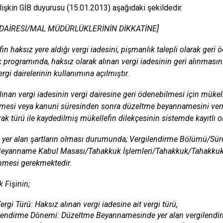
lişkin GİB duyurusu (15.01.2013) aşağıdaki şekildedir.
 DAİRESİ/MAL MÜDÜRLÜKLERİNİN DİKKATİNE]
fin haksız yere aldığı vergi iadesini, pişmanlık talepli olarak ge
 programında, haksız olarak alınan vergi iadesinin geri alınmasını
ergi dairelerinin kullanımına açılmıştır.
lınan vergi iadesinin vergi dairesine geri ödenebilmesi için mükel
esi veya kanuni süresinden sonra düzeltme beyannamesini vermi
rak türü ile kaydedilmiş mükellefin dilekçesinin sistemde kayıtlı o
 yer alan şartların olması durumunda; Vergilendirme Bölümü/Sür
/Beyanname Kabul Masası/Tahakkuk İşlemleri/Tahakkuk/Tahakku
nmesi gerekmektedir.
 Fişinin;
rgi Türü: Haksız alınan vergi iadesine ait vergi türü,
lendirme Dönemi: Düzeltme Beyannamesinde yer alan vergilendi