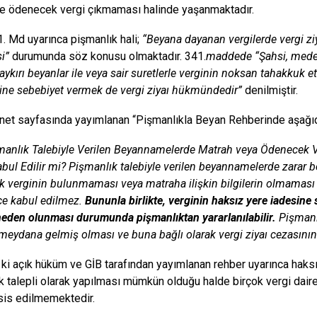
e ödenecek vergi çıkmaması halinde yaşanmaktadır.
1. Md uyarınca pişmanlık hali;
“Beyana dayanan vergilerde vergi ziya
si”
durumunda söz konusu olmaktadır. 341.
maddede “Şahsi, meden
aykırı beyanlar ile veya sair suretlerle verginin noksan tahakkuk et
ine sebebiyet vermek de vergi ziyaı hükmündedir”
denilmiştir.
rnet sayfasında yayımlanan “Pişmanlıkla Beyan Rehberinde aşağıd
manlık Talebiyle Verilen Beyannamelerde Matrah veya Ödenece
abul Edilir mi? Pişmanlık talebiyle verilen beyannamelerde zarar 
 verginin bulunmaması veya matraha ilişkin bilgilerin olmaması
ce kabul edilmez.
Bununla birlikte, verginin haksız yere iadesine
neden olunması durumunda pişmanlıktan yararlanılabilir.
Pişmanlı
 meydana gelmiş olması ve buna bağlı olarak vergi ziyaı cezasının 
a ki açık hüküm ve GİB tarafından yayımlanan rehber uyarınca haks
k talepli olarak yapılması mümkün olduğu halde birçok vergi dair
sis edilmemektedir.