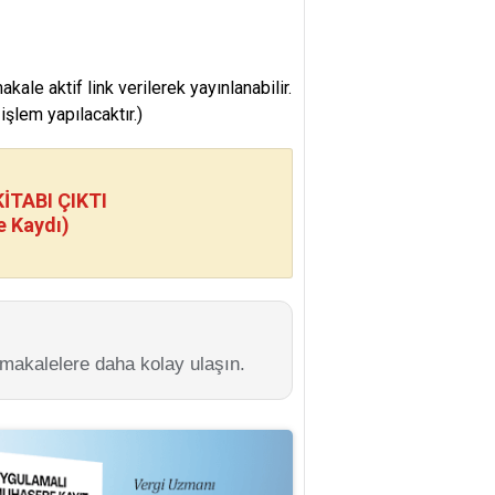
e aktif link verilerek yayınlanabilir.
şlem yapılacaktır.)
TABI ÇIKTI
e Kaydı)
 makalelere daha kolay ulaşın.