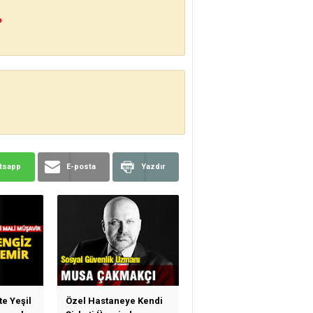
?
tsapp
E-posta
Yazdır
te Yeşil
Özel Hastaneye Kendi