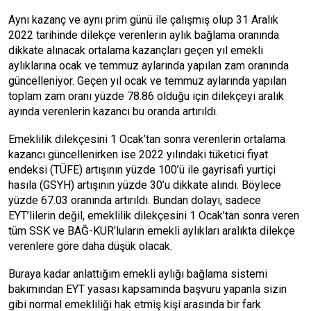
Aynı kazanç ve aynı prim günü ile çalışmış olup 31 Aralık
2022 tarihinde dilekçe verenlerin aylık bağlama oranında
dikkate alınacak ortalama kazançları geçen yıl emekli
aylıklarına ocak ve temmuz aylarında yapılan zam oranında
güncelleniyor. Geçen yıl ocak ve temmuz aylarında yapılan
toplam zam oranı yüzde 78.86 olduğu için dilekçeyi aralık
ayında verenlerin kazancı bu oranda artırıldı.
Emeklilik dilekçesini 1 Ocak’tan sonra verenlerin ortalama
kazancı güncellenirken ise 2022 yılındaki tüketici fiyat
endeksi (TÜFE) artışının yüzde 100’ü ile gayrisafi yurtiçi
hasıla (GSYH) artışının yüzde 30’u dikkate alındı. Böylece
yüzde 67.03 oranında artırıldı. Bundan dolayı, sadece
EYT’lilerin değil, emeklilik dilekçesini 1 Ocak’tan sonra veren
tüm SSK ve BAĞ-KUR’luların emekli aylıkları aralıkta dilekçe
verenlere göre daha düşük olacak.
Buraya kadar anlattığım emekli aylığı bağlama sistemi
bakımından EYT yasası kapsamında başvuru yapanla sizin
gibi normal emekliliği hak etmiş kişi arasında bir fark