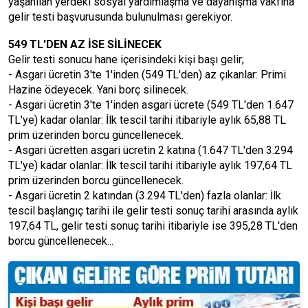
yaşanılan yerdeki sosyal yardımlaşma ve dayanışma vakfına
gelir testi başvurusunda bulunulması gerekiyor.
549 TL'DEN AZ İSE SİLİNECEK
Gelir testi sonucu hane içerisindeki kişi başı gelir;
- Asgari ücretin 3'te 1'inden (549 TL'den) az çıkanlar: Primi
Hazine ödeyecek. Yani borç silinecek.
- Asgari ücretin 3'te 1'inden asgari ücrete (549 TL'den 1.647
TL'ye) kadar olanlar: İlk tescil tarihi itibariyle aylık 65,88 TL
prim üzerinden borcu güncellenecek.
- Asgari ücretten asgari ücretin 2 katına (1.647 TL'den 3.294
TL'ye) kadar olanlar: İlk tescil tarihi itibariyle aylık 197,64 TL
prim üzerinden borcu güncellenecek.
- Asgari ücretin 2 katından (3.294 TL'den) fazla olanlar: İlk
tescil başlangıç tarihi ile gelir testi sonuç tarihi arasında aylık
197,64 TL, gelir testi sonuç tarihi itibariyle ise 395,28 TL'den
borcu güncellenecek...