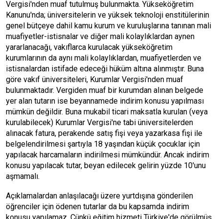
Vergisi'nden muaf tutulmuş bulunmakta. Yükseköğretim
Kanunu'nda; üniversitelerin ve yüksek teknoloji enstitülerinin
genel bütçeye dahil kamu kurum ve kuruluşlarına tanınan mali
muafiyetler-istisnalar ve diğer mali kolaylıklardan aynen
yararlanacağı, vakıflarca kurulacak yükseköğretim
kurumlarının da aynı mali kolaylıklardan, muafiyetlerden ve
istisnalardan istifade edeceği hüküm altına alınmıştır. Buna
göre vakıf üniversiteleri, Kurumlar Vergisi'nden muaf
bulunmaktadır. Vergiden muaf bir kurumdan alınan belgede
yer alan tutarın ise beyannamede indirim konusu yapılması
mümkün değildir. Buna mukabil ticari maksatla kurulan (veya
kurulabilecek) Kurumlar Vergisi'ne tabi üniversitelerden
alınacak fatura, perakende satış fişi veya yazarkasa fişi ile
belgelendirilmesi şartıyla 18 yaşından küçük çocuklar için
yapılacak harcamaların indirilmesi mümkündür. Ancak indirim
konusu yapılacak tutar, beyan edilecek gelirin yüzde 10'unu
aşmamalı.
Açıklamalardan anlaşılacağı üzere yurtdışına gönderilen
öğrenciler için ödenen tutarlar da bu kapsamda indirim
konusu yapılamaz. Çünkü eğitim hizmeti Türkiye'de görülmüş