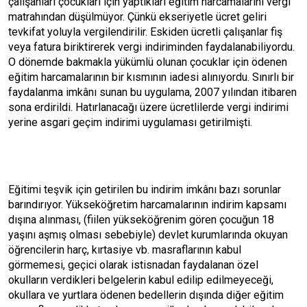
çalışanları çocukları için yaptıkları eğitim harcamalarını vergi
matrahından düşülmüyor. Çünkü ekseriyetle ücret geliri
tevkifat yoluyla vergilendirilir. Eskiden ücretli çalışanlar fiş
veya fatura biriktirerek vergi indiriminden faydalanabiliyordu.
O dönemde bakmakla yükümlü olunan çocuklar için ödenen
eğitim harcamalarının bir kısmının iadesi alınıyordu. Sınırlı bir
faydalanma imkânı sunan bu uygulama, 2007 yılından itibaren
sona erdirildi. Hatırlanacağı üzere ücretlilerde vergi indirimi
yerine asgari geçim indirimi uygulaması getirilmişti.
Eğitimi teşvik için getirilen bu indirim imkânı bazı sorunlar
barındırıyor. Yükseköğretim harcamalarının indirim kapsamı
dışına alınması, (fiilen yükseköğrenim gören çocuğun 18
yaşını aşmış olması sebebiyle) devlet kurumlarında okuyan
öğrencilerin harç, kırtasiye vb. masraflarının kabul
görmemesi, geçici olarak istisnadan faydalanan özel
okulların verdikleri belgelerin kabul edilip edilmeyeceği,
okullara ve yurtlara ödenen bedellerin dışında diğer eğitim