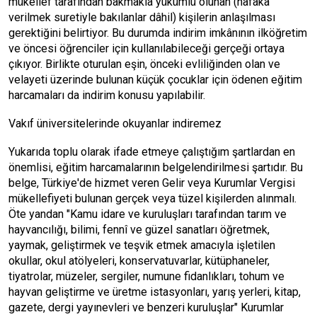
mükellef tarafından bakmakla yükümlü olunan (nafaka
verilmek suretiyle bakılanlar dâhil) kişilerin anlaşılması
gerektiğini belirtiyor. Bu durumda indirim imkânının ilköğretim
ve öncesi öğrenciler için kullanılabileceği gerçeği ortaya
çıkıyor. Birlikte oturulan eşin, önceki evliliğinden olan ve
velayeti üzerinde bulunan küçük çocuklar için ödenen eğitim
harcamaları da indirim konusu yapılabilir.
Vakıf üniversitelerinde okuyanlar indiremez
Yukarıda toplu olarak ifade etmeye çalıştığım şartlardan en
önemlisi, eğitim harcamalarının belgelendirilmesi şartıdır. Bu
belge, Türkiye'de hizmet veren Gelir veya Kurumlar Vergisi
mükellefiyeti bulunan gerçek veya tüzel kişilerden alınmalı.
Öte yandan "Kamu idare ve kuruluşları tarafından tarım ve
hayvancılığı, bilimi, fennî ve güzel sanatları öğretmek,
yaymak, geliştirmek ve teşvik etmek amacıyla işletilen
okullar, okul atölyeleri, konservatuvarlar, kütüphaneler,
tiyatrolar, müzeler, sergiler, numune fidanlıkları, tohum ve
hayvan geliştirme ve üretme istasyonları, yarış yerleri, kitap,
gazete, dergi yayınevleri ve benzeri kuruluşlar" Kurumlar