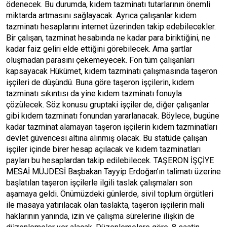
ödenecek. Bu durumda, kıdem tazminatı tutarlarının önemli
miktarda artmasını sağlayacak. Ayrıca çalışanlar kıdem
tazminatı hesaplarını internet üzerinden takip edebilecekler.
Bir çalışan, tazminat hesabında ne kadar para biriktiğini, ne
kadar faiz geliri elde ettiğini görebilecek. Ama şartlar
oluşmadan parasını çekemeyecek. Fon tüm çalışanları
kapsayacak Hükümet, kıdem tazminatı çalışmasında taşeron
işçileri de düşündü. Buna göre taşeron işçilerin, kıdem
tazminatı sıkıntısı da yine kıdem tazminatı fonuyla
çözülecek. Söz konusu gruptaki işçiler de, diğer çalışanlar
gibi kıdem tazminatı fonundan yararlanacak. Böylece, bugüne
kadar tazminat alamayan taşeron işçilerin kıdem tazminatları
devlet güvencesi altına alınmış olacak. Bu statüde çalışan
işçiler içinde birer hesap açılacak ve kıdem tazminatları
payları bu hesaplardan takip edilebilecek. TAŞERON İŞÇİYE
MESAİ MÜJDESİ Başbakan Tayyip Erdoğan’ın talimatı üzerine
başlatılan taşeron işçilerle ilgili taslak çalışmaları son
aşamaya geldi. Önümüzdeki günlerde, sivil toplum örgütleri
ile masaya yatırılacak olan taslakta, taşeron işçilerin mali
haklarının yanında, izin ve çalışma sürelerine ilişkin de