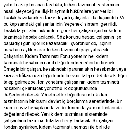
yatırılması planlanan taslakta, kıdem tazminatı sisteminin
nasıl işleyeceğine ilişkin ayrıntılı hükümlere yer verildi.
Taslak hazırlanırken faize duyarlı çalışanlar da düşünüldü. Ve
bu kapsamdaki çalışanlar için ‘seçenek’ sistemi getirildi.
Taslakta yer alan hükümlere göre her çalışan için bir kıdem
tazminatı hesabı açılacak. Söz konusu hesap, çalışanın işe
başladığı gün işlerlik kazanacak. İşverenler de, işçinin
hesabına aylık olarak kıdem tazminatı payı yatıracak.
Çalışanlar, Kıdem Tazminatı Fonu yönetimine, kıdem
tazminatı hesabının nasıl değerlendireceğini bildirecek.
Örneğin bir çalışan, hesabındaki paranın altın hesabında veya
kira sertifikasında değerlendirilmesini talep edebilecek. Eğer
talep gelmezse, fon yönetimi çalışanının kıdem tazminatı
hesabını çıkarılacak yönetmelik doğrultusunda
değerlendirilecek. Yönetmelik doğrultusunda, kıdem
tazminatının bir kısmı devlet iç borçlanma senetlerinde, bir
kısmı döviz hesaplarında ve bir kısmı da yatırım fonlarında
değerlendirilecek. Yeni kıdem tazminatı sisteminde,
çalışanların tazminat tutarları her yıl artacak. Bir çalışan
fondan ayrılırken, kıdem tazminatı, neması ile birlikte