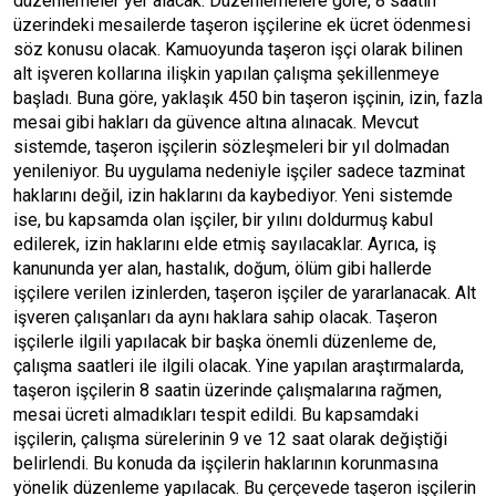
düzenlemeler yer alacak. Düzenlemelere göre, 8 saatin
üzerindeki mesailerde taşeron işçilerine ek ücret ödenmesi
söz konusu olacak. Kamuoyunda taşeron işçi olarak bilinen
alt işveren kollarına ilişkin yapılan çalışma şekillenmeye
başladı. Buna göre, yaklaşık 450 bin taşeron işçinin, izin, fazla
mesai gibi hakları da güvence altına alınacak. Mevcut
sistemde, taşeron işçilerin sözleşmeleri bir yıl dolmadan
yenileniyor. Bu uygulama nedeniyle işçiler sadece tazminat
haklarını değil, izin haklarını da kaybediyor. Yeni sistemde
ise, bu kapsamda olan işçiler, bir yılını doldurmuş kabul
edilerek, izin haklarını elde etmiş sayılacaklar. Ayrıca, iş
kanununda yer alan, hastalık, doğum, ölüm gibi hallerde
işçilere verilen izinlerden, taşeron işçiler de yararlanacak. Alt
işveren çalışanları da aynı haklara sahip olacak. Taşeron
işçilerle ilgili yapılacak bir başka önemli düzenleme de,
çalışma saatleri ile ilgili olacak. Yine yapılan araştırmalarda,
taşeron işçilerin 8 saatin üzerinde çalışmalarına rağmen,
mesai ücreti almadıkları tespit edildi. Bu kapsamdaki
işçilerin, çalışma sürelerinin 9 ve 12 saat olarak değiştiği
belirlendi. Bu konuda da işçilerin haklarının korunmasına
yönelik düzenleme yapılacak. Bu çerçevede taşeron işçilerin