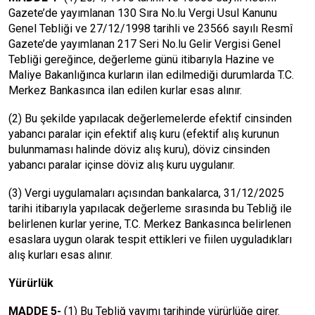
Gazete’de yayımlanan 130 Sıra No.lu Vergi Usul Kanunu
Genel Tebliği ve 27/12/1998 tarihli ve 23566 sayılı Resmî
Gazete’de yayımlanan 217 Seri No.lu Gelir Vergisi Genel
Tebliği gereğince, değerleme günü itibarıyla Hazine ve
Maliye Bakanlığınca kurların ilan edilmediği durumlarda T.C.
Merkez Bankasınca ilan edilen kurlar esas alınır.
(2) Bu şekilde yapılacak değerlemelerde efektif cinsinden
yabancı paralar için efektif alış kuru (efektif alış kurunun
bulunmaması halinde döviz alış kuru), döviz cinsinden
yabancı paralar içinse döviz alış kuru uygulanır.
(3) Vergi uygulamaları açısından bankalarca, 31/12/2025
tarihi itibarıyla yapılacak değerleme sırasında bu Tebliğ ile
belirlenen kurlar yerine, T.C. Merkez Bankasınca belirlenen
esaslara uygun olarak tespit ettikleri ve fiilen uyguladıkları
alış kurları esas alınır.
Yürürlük
MADDE 5-
(1) Bu Tebliğ yayımı tarihinde yürürlüğe girer.