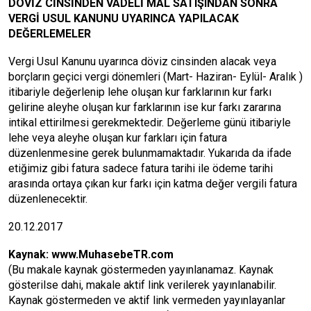
DÖVİZ CİNSİNDEN VADELİ MAL SATIŞINDAN SONRA
VERGİ USUL KANUNU UYARINCA YAPILACAK
DEĞERLEMELER
Vergi Usul Kanunu uyarınca döviz cinsinden alacak veya
borçların geçici vergi dönemleri (Mart- Haziran- Eylül- Aralık )
itibariyle değerlenip lehe oluşan kur farklarının kur farkı
gelirine aleyhe oluşan kur farklarının ise kur farkı zararına
intikal ettirilmesi gerekmektedir. Değerleme günü itibariyle
lehe veya aleyhe oluşan kur farkları için fatura
düzenlenmesine gerek bulunmamaktadır. Yukarıda da ifade
etiğimiz gibi fatura sadece fatura tarihi ile ödeme tarihi
arasında ortaya çıkan kur farkı için katma değer vergili fatura
düzenlenecektir.
20.12.2017
Kaynak:
www.MuhasebeTR.com
(Bu makale kaynak göstermeden yayınlanamaz. Kaynak
gösterilse dahi, makale aktif link verilerek yayınlanabilir.
Kaynak göstermeden ve aktif link vermeden yayınlayanlar